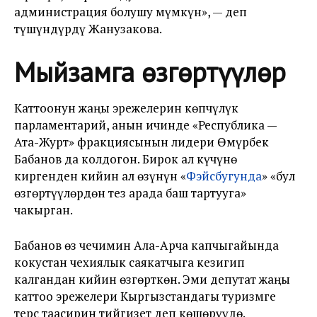
администрация болушу мүмкүн», — деп
түшүндүрдү Жанузакова.
Мыйзамга өзгөртүүлөр
Каттоонун жаңы эрежелерин көпчүлүк
парламентарий, анын ичинде «Республика —
Ата-Журт» фракциясынын лидери Өмүрбек
Бабанов да колдогон. Бирок ал күчүнө
киргенден кийин ал өзүнүн «
Фэйсбугунда
» «бул
өзгөртүүлөрдөн тез арада баш тартууга»
чакырган.
Бабанов өз чечимин Ала-Арча капчыгайында
кокустан чехиялык саякатчыга кезигип
калгандан кийин өзгөрткөн. Эми депутат жаңы
каттоо эрежелери Кыргызстандагы туризмге
терс таасирин тийгизет деп көшөрүүдө.