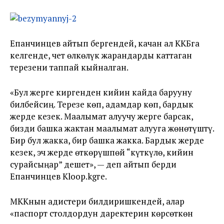
Епанчинцев айтып бергендей, качан ал ККБга
келгенде, чет өлкөлүк жарандарды каттаган
терезени таппай кыйналган.
«Бул жерге киргенден кийин кайда барууну
билбейсиң. Терезе көп, адамдар көп, бардык
жерде кезек. Маалымат алуучу жерге барсак,
бизди башка жактан маалымат алууга жөнөтүштү.
Бир бул жакка, бир башка жакка. Бардык жерде
кезек, эч жерде өткөрүшпөй “күткүлө, кийин
сурайсыңар” дешет», — деп айтып берди
Епанчинцев Kloop.kgге.
МККнын адистери билдиришкендей, алар
«паспорт столдордун даректерин көрсөткөн