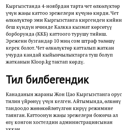
Кыргызстанда 4-ноябрдан тарта чет өлкөлүктөр
үчүн жаңы каттоо эрежелери күчүнө кирди. Чет
өлкөлүктөр эми Кыргызстанга киргенден кийин
беш күндүн ичинде Калкка кызмат көрсөтүү
борборунда (ККБ) каттоого турушу тийиш.
Эрежени бузгандар 10 миң сом штраф төлөшү
керек болот. Чет өлкөлүктөр катталып жаткан
учурда кандай кыйынчылыктарга туш болуп
жатканын Kloop.kg тактап көрдү.
Тил билбегендик
Канаданын жараны Жон Цао Кыргызстанга орус
тилин үйрөнүү үчүн келген. Айтымында, өлкөнү
тандоодо жөнөкөйлөтүлгөн кирүү режимине
таянган. Каттоонун жаңы эрежелери боюнча ал
өзү конгон хостелдин администрациясынан
уккан.