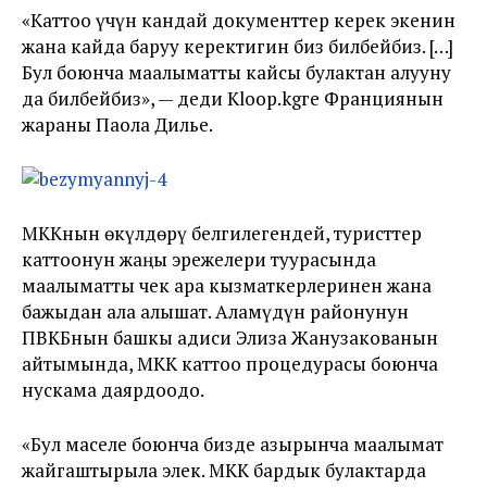
«Каттоо үчүн кандай документтер керек экенин
жана кайда баруу керектигин биз билбейбиз. […]
Бул боюнча маалыматты кайсы булактан алууну
да билбейбиз», — деди Kloop.kgге Франциянын
жараны Паола Дилье.
МККнын өкүлдөрү белгилегендей, туристтер
каттоонун жаңы эрежелери туурасында
маалыматты чек ара кызматкерлеринен жана
бажыдан ала алышат. Аламүдүн районунун
ПВКБнын башкы адиси Элиза Жанузакованын
айтымында, МКК каттоо процедурасы боюнча
нускама даярдоодо.
«Бул маселе боюнча бизде азырынча маалымат
жайгаштырыла элек. МКК бардык булактарда