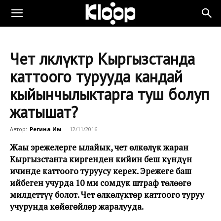
Чет өлкөлүктөр Кыргызстанда
каттоого турууда кандай
кыйынчылыктарга туш болуп
жатышат?
Автор:
Регина Им
-
12/11/2016
Жаңы эрежелерге ылайык, чет өлкөлүк жаран
Кыргызстанга киргенден кийин беш күндүн
ичинде каттоого туруусу керек. Эрежеге баш
ийбеген учурда 10 миң сомдук штраф төлөөгө
милдеттүү болот. Чет өлкөлүктөр каттоого туруу
учурунда көйөгөйлөр жаралууда.