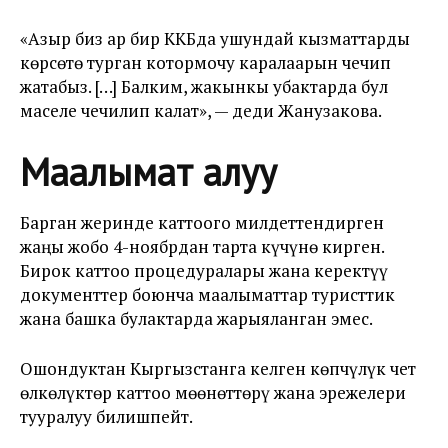
«Азыр биз ар бир ККБда ушундай кызматтарды
көрсөтө турган котормочу каралаарын чечип
жатабыз. […] Балким, жакынкы убактарда бул
маселе чечилип калат», — деди Жанузакова.
Маалымат алуу
Барган жеринде каттоого милдеттендирген
жаңы жобо 4-ноябрдан тарта күчүнө кирген.
Бирок каттоо процедуралары жана керектүү
документтер боюнча маалыматтар туристтик
жана башка булактарда жарыяланган эмес.
Ошондуктан Кыргызстанга келген көпчүлүк чет
өлкөлүктөр каттоо мөөнөттөрү жана эрежелери
тууралуу билишпейт.