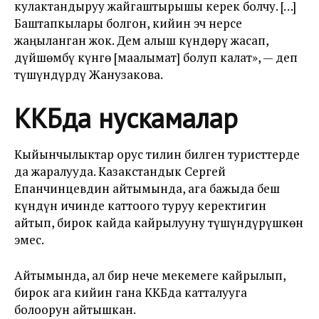
кулактандыруу жайгаштырышы керек болчу. […]
Баштапкылары болгон, кийин эч нерсе
жаңыланган жок. Дем алыш күндөрү жасап,
дүйшөмбү күнгө [маалымат] болуп калат», — деп
түшүндүрдү Жанузакова.
ККБда нускамалар
Кыйынчылыктар орус тилин билген туристтерде
да жаралууда. Казакстандык Сергей
Епанчинцевдин айтымында, ага бажыда беш
күндүн ичинде каттоого туруу керектигин
айтып, бирок кайда кайрылууну түшүндүрүшкөн
эмес.
Айтымында, ал бир нече мекемеге кайрылып,
бирок ага кийин гана ККБда катталууга
болоорун айтышкан.