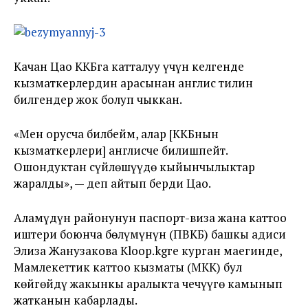
Качан Цао ККБга катталуу үчүн келгенде
кызматкерлердин арасынан англис тилин
билгендер жок болуп чыккан.
«Мен орусча билбейм, алар [ККБнын
кызматкерлери] англисче билишпейт.
Ошондуктан сүйлөшүүдө кыйынчылыктар
жаралды», — деп айтып берди Цао.
Аламүдүн районунун паспорт-виза жана каттоо
иштери боюнча бөлүмүнүн (ПВКБ) башкы адиси
Элиза Жанузакова Kloop.kgге курган маегинде,
Мамлекеттик каттоо кызматы (МКК) бул
көйгөйдү жакынкы аралыкта чечүүгө камынып
жатканын кабарлады.