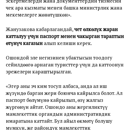
эскертмелерди жана документтердин тизмесин
чек ара кызматы менен башка министрлик жана
мекемелерге жөнөтүшкөн».
Жанузакова кабарлагандай,
чет өлкөлүк жаран
катталуу үчүн паспорт менен чакырган тараптын
өтүнүч кагазын
алып келиши керек.
Ошондой эле негизинен убактысын тоодогу
сейилдөөгө арнаган туристтер үчүн да каттоонун
эрежелери караштырылган.
«Эгер аны эч ким тосуп албаса, анда ал иш
жүзүндө барган жери боюнча кайрылса болот. Ал
паспорт бөлүмүнө кайрылып, өзү жалгыз
жүргөнүн айтат. Ошондо аны жергиликтүү
мамлекеттик органдын административдик
имаратына каттайт. Бул айыл өкмөтү болушу
мүмкүн, же райондук мамлекеттик