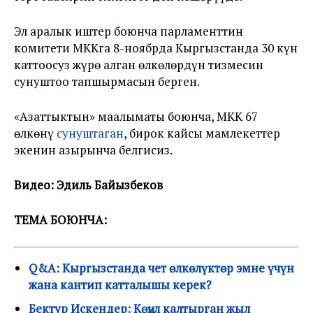
Эл аралык иштер боюнча парламенттин
комитети МККга 8-ноябрда Кыргызстанда 30 күн
каттоосуз жүрө алган өлкөлөрдүн тизмесин
сунуштоо тапшырмасын берген.
«Азаттыктын» маалыматы боюнча, МКК 67
өлкөнү
сунуштаган
, бирок кайсы мамлекеттер
экенин азырынча белгисиз.
Видео: Эдиль Байызбеков
ТЕМА БОЮНЧА:
Q&A: Кыргызстанда чет өлкөлүктөр эмне үчүн
жана кантип катталышы керек?
Бектур Искендер: Көңүл калтырган жыл