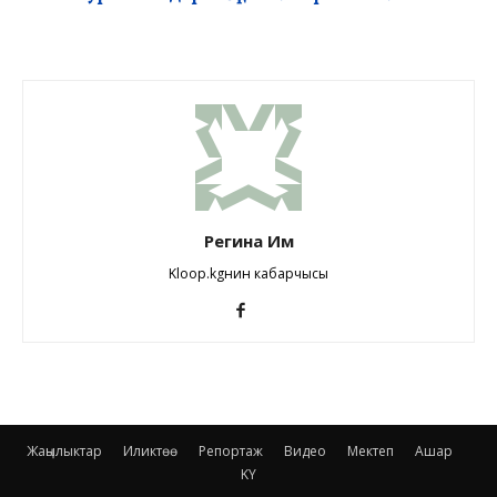
Регина Им
Kloop.kgнин кабарчысы
Жаңылыктар
Иликтөө
Репортаж
Видео
Мектеп
Ашар
KY