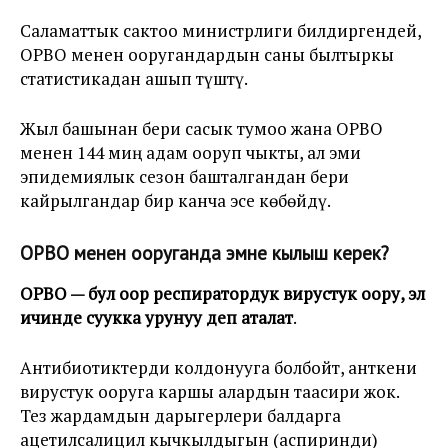
Саламаттык сактоо министрлиги билдиргендей,
ОРВО менен ооругандардын саны былтыркы
статистикадан ашып түштү.
Жыл башынан бери сасык тумоо жана ОРВО
менен 144 миң адам ооруп чыкты, ал эми
эпидемиялык сезон башталгандан бери
кайрылгандар бир канча эсе көбөйдү.
ОРВО менен ооруганда эмне кылыш керек?
ОРВО — бул оор респиратордук вирустук оору, эл
ичинде суукка урунуу деп аталат
.
Антибиотиктерди колдонууга болбойт, анткени
вирустук ооруга каршы алардын таасири жок.
Тез жардамдын дарыгерлери балдарга
ацетилсалицил кычкылдыгын (аспиринди)