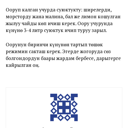
Ооруп калган учурда суюктукту: ширелерди,
морсторду жана малина, бал же лимон кошулган
жылуу чайды көп ичиш керек. Оору учурунда
күнүнө 3-4 литр суюктук ичип туруу зарыл.
Оорунун биринчи күнүнөн тартып төшөк
режимин сакташ керек. Эгерде жогоруда сөз
болгондордун баары жардам бербесе, дарыгерге
кайрылган оң.