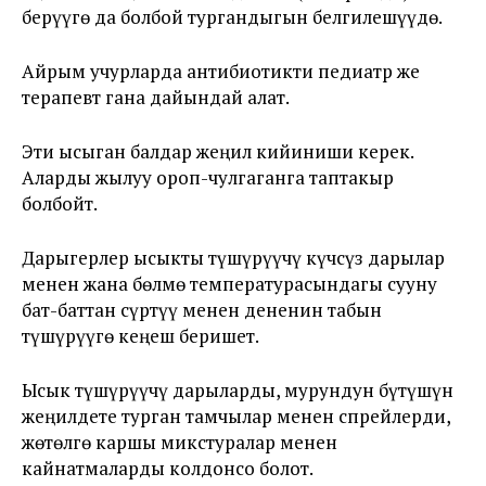
берүүгө да болбой тургандыгын белгилешүүдө.
Айрым учурларда антибиотикти педиатр же
терапевт гана дайындай алат.
Эти ысыган балдар жеңил кийиниши керек.
Аларды жылуу ороп-чулгаганга таптакыр
болбойт.
Дарыгерлер ысыкты түшүрүүчү күчсүз дарылар
менен жана бөлмө температурасындагы сууну
бат-баттан сүртүү менен дененин табын
түшүрүүгө кеңеш беришет.
Ысык түшүрүүчү дарыларды, мурундун бүтүшүн
жеңилдете турган тамчылар менен спрейлерди,
жөтөлгө каршы микстуралар менен
кайнатмаларды колдонсо болот.