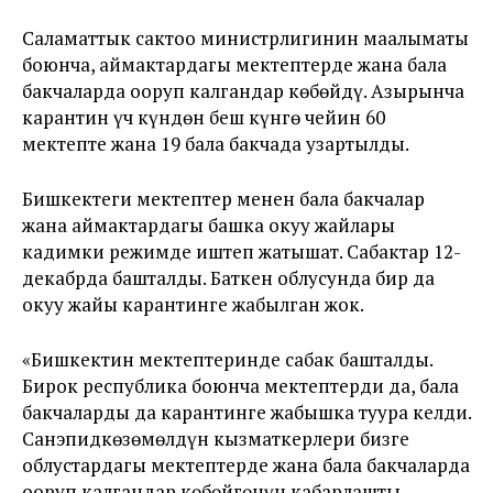
Саламаттык сактоо министрлигинин маалыматы
боюнча, аймактардагы мектептерде жана бала
бакчаларда ооруп калгандар көбөйдү. Азырынча
карантин үч күндөн беш күнгө чейин 60
мектепте жана 19 бала бакчада узартылды.
Бишкектеги мектептер менен бала бакчалар
жана аймактардагы башка окуу жайлары
кадимки режимде иштеп жатышат. Сабактар 12-
декабрда башталды. Баткен облусунда бир да
окуу жайы карантинге жабылган жок.
«Бишкектин мектептеринде сабак башталды.
Бирок республика боюнча мектептерди да, бала
бакчаларды да карантинге жабышка туура келди.
Санэпидкөзөмөлдүн кызматкерлери бизге
облустардагы мектептерде жана бала бакчаларда
ооруп калгандар көбөйгөнүн кабарлашты.