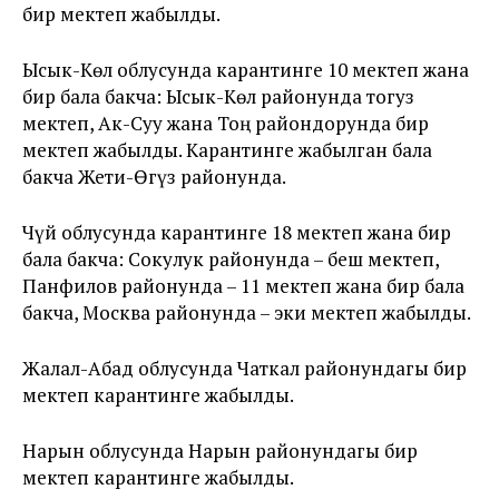
бир мектеп жабылды.
Ысык-Көл облусунда карантинге 10 мектеп жана
бир бала бакча: Ысык-Көл районунда тогуз
мектеп, Ак-Суу жана Тоң райондорунда бир
мектеп жабылды. Карантинге жабылган бала
бакча Жети-Өгүз районунда.
Чүй облусунда карантинге 18 мектеп жана бир
бала бакча: Сокулук районунда – беш мектеп,
Панфилов районунда – 11 мектеп жана бир бала
бакча, Москва районунда – эки мектеп жабылды.
Жалал-Абад облусунда Чаткал районундагы бир
мектеп карантинге жабылды.
Нарын облусунда Нарын районундагы бир
мектеп карантинге жабылды.