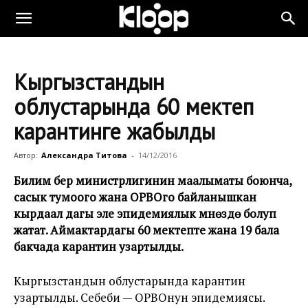
Кыргызстандын
облустарында 60 мектеп
карантинге жабылды
Автор:
Александра Титова
-
14/12/2016
Билим берүү министрлигинин маалыматы боюнча,
сасык тумоого жана ОРВОго байланышкан
кырдаал дагы эле эпидемиялык мүнөздө болуп
жатат. Аймактардагы 60 мектепте жана 19 бала
бакчада карантин узартылды.
Кыргызстандын облустарында карантин
узартылды. Себеби — ОРВОнун эпидемиясы.