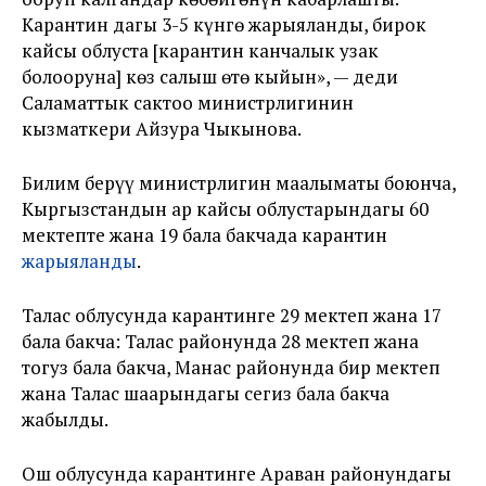
Карантин дагы 3-5 күнгө жарыяланды, бирок
кайсы облуста [карантин канчалык узак
болооруна] көз салыш өтө кыйын», — деди
Саламаттык сактоо министрлигинин
кызматкери Айзура Чыкынова.
Билим берүү министрлигин маалыматы боюнча,
Кыргызстандын ар кайсы облустарындагы
60
мектепте жана 19 бала бакчада карантин
жарыяланды
.
Талас облусунда карантинге 29 мектеп жана 17
бала бакча: Талас районунда 28 мектеп жана
тогуз бала бакча, Манас районунда бир мектеп
жана Талас шаарындагы сегиз бала бакча
жабылды.
Ош облусунда карантинге Араван районундагы