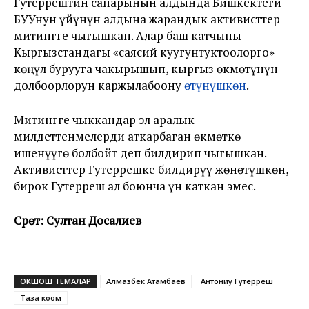
Гутеррештин сапарынын алдында Бишкектеги
БУУнун үйүнүн алдына жарандык активисттер
митингге чыгышкан. Алар баш катчыны
Кыргызстандагы «саясий куугунтуктоолорго»
көңүл бурууга чакырышып, кыргыз өкмөтүнүн
долбоорлорун каржылабоону
өтүнүшкөн
.
Митингге чыккандар эл аралык
милдеттенмелерди аткарбаган өкмөткө
ишенүүгө болбойт деп билдирип чыгышкан.
Активисттер Гутеррешке билдирүү жөнөтүшкөн,
бирок Гутерреш ал боюнча үн каткан эмес.
Сүрөт: Султан Досалиев
ОКШОШ ТЕМАЛАР
Алмазбек Атамбаев
Антониу Гутерреш
Таза коом