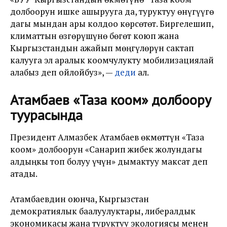
долбоорун ишке ашырууга да, туруктуу өнүгүүгө
дагы мындан ары колдоо көрсөтөт. Биргелешип,
климаттын өзгөрүшүнө бөгөт коюп жана
Кыргызстандын ажайып мөңгүлөрүн сактап
калууга эл аралык коомчулукту мобилизациялай
алабыз деп ойлойбуз
», —
деди
ал.
Атамбаев «Таза коом» долбоору
туурасында
Президент Алмазбек Атамбаев өкмөттүн «Таза
коом» долбоорун «Санарип жибек жолундагы
алдыңкы топ болуу үчүн» дымактуу максат деп
атады.
Атамбаевдин оюнча, Кыргызстан
демократиялык баалуулуктары, либералдык
экономикасы жана туруктуу экологиясы менен