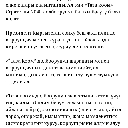
өлкө катары калыптанды. Ал эми «Таза коом»
Стратегия-2040 долбоорунун башкы бөлүгү болуп
калат.
Президент Кыргызстан соңку беш жыл ичинде
коррупция менен күрөштүн натыйжасында
кирешесин үч эсеге өстүрдү деп эсептейт.
«“Таза Коом” долбоорунун шарапаты менен
коррупциянын деңгээли төмөндөйт, ал
минималдык деңгээлге чейин түшүшү мүмкүн»,
— деди ал.
«Таза коом» долбоорунун максатына жетиш үчүн
социалдык (билим берүү, саламаттык сактоо,
айлана-чөйрө), экономикалык (энергетика, айыл
чарба, өнөр жай, кызматтар) жана мамлекеттик
(демократияны куруу, коррупцияны алдын алуу,