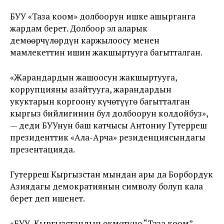
БУУ «Таза коом» долбоорун ишке ашырганга
жардам берет. Долбоор эл аларык
демөөрчүлөрдүн каржылоосу менен
мамлекеттин ишин жакшыртууга багытталган.
«Жарандардын жашоосун жакшыртууга,
коррупцияны азайтууга, жарандардын
укуктарын коргоону күчөтүүгө багытталган
кыргыз бийлигинин бул долбоорун колдойбуз»,
— деди БУУнун баш катчысы Антониу Гутерреш
президенттик «Ала-Арча» резиденциясындагы
презентацияда.
Гутерреш Кыргызстан мындан ары да Борбордук
Азиядагы демократиянын символу болуп кала
берет деп ишенет.
«
БУУ Кыргызстандын өкмөтүнө “Таза коом”