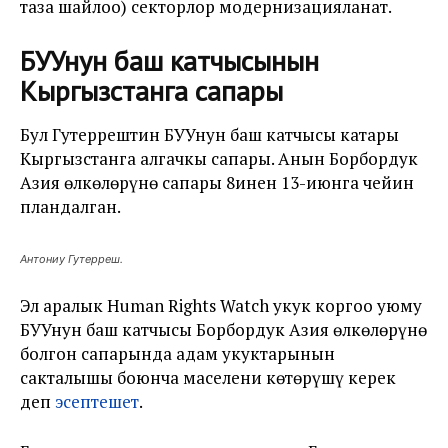
таза шайлоо) секторлор модернизацияланат.
БУУнун баш катчысынын
Кыргызстанга сапары
Бул Гутеррештин БУУнун баш катчысы катары
Кыргызстанга алгачкы сапары. Анын Борбордук
Азия өлкөлөрүнө сапары 8инен 13-июнга чейин
пландалган.
Антониу Гутерреш.
Эл аралык Human Rights Watch укук коргоо уюму
БУУнун баш катчысы Борбордук Азия өлкөлөрүнө
болгон сапарында адам укуктарынын
сакталышы боюнча маселени көтөрүшү керек
деп
эсептешет
.