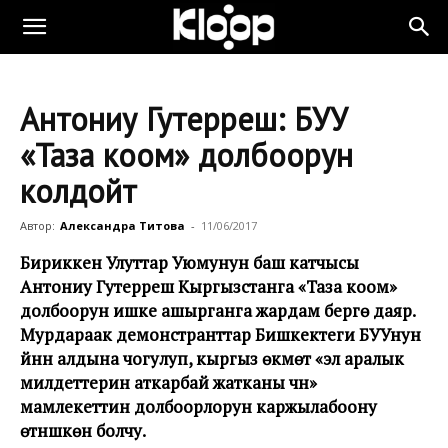
Антониу Гутерреш: БУУ
«Таза коом» долбоорун
колдойт
Автор:
Александра Титова
-
11/06/2017
Бириккен Улуттар Уюмунун баш катчысы
Антониу Гутерреш Кыргызстанга «Таза коом»
долбоорун ишке ашырганга жардам берүүгө даяр.
Мурдараак демонстранттар Бишкектеги БУУнун
үйүнүн алдына чогулуп, кыргыз өкмөтү «эл аралык
милдеттерин аткарбай жатканы үчүн»
мамлекеттин долбоорлорун каржылабоону
өтүнүшкөн болчу.