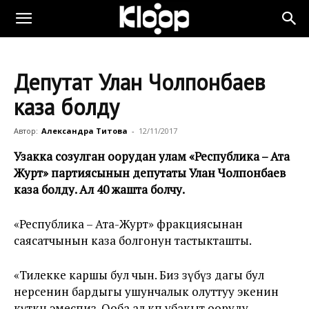
Депутат Улан Чолпонбаев
каза болду
Автор:
Александра Титова
-
12/11/2017
Узакка созулган оорудан улам «Республика – Ата
Журт» партиясынын депутаты Улан Чолпонбаев
каза болду. Ал 40 жашта болчу.
«Республика – Ата-Журт» фракциясынан
саясатчынын каза болгонун тастыкташты.
«Тилекке каршы бул чын. Биз өзүбүз дагы бул
нерсенин бардыгы ушунчалык олуттуу экенин
күткөн эмеспиз. Ооба ал көп убакыт ооруду,