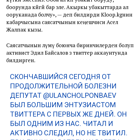
боорунда көйгөй бар эле. Акыркы убакыттарда ал
ооруканада болчу», — деп билдирди Kloop.kgнин
кабарчысына саясатчынын кеңешчиси Асел
Жалпак кызы.
Саясатчынын өлүмү боюнча биринчилерден болуп
активист Эдил Байсалов өз твиттер аккаунтунда
билдирген.
СКОНЧАВШИЙСЯ СЕГОДНЯ ОТ
ПРОДОЛЖИТЕЛЬНОЙ БОЛЕЗНИ
ДЕПУТАТ
@ULANCHOLPONBAEV
БЫЛ БОЛЬШИМ ЭНТУЗИАСТОМ
ТВИТТЕРА С ПЕРВЫХ ЖЕ ДНЕЙ. ОН
БЫЛ ОДНИМ ИЗ НАС. ЧИТАЛ И
АКТИВНО СЛЕДИЛ, НО НЕ ТВИТИЛ.