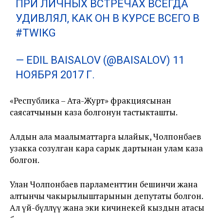
ПРИ ЛИЧНЫХ ВСТРЕЧАХ ВСЕГДА
УДИВЛЯЛ, КАК ОН В КУРСЕ ВСЕГО В
#TWIKG
— EDIL BAISALOV (@BAISALOV)
11
НОЯБРЯ 2017 Г.
«Республика – Ата-Журт» фракциясынан
саясатчынын каза болгонун тастыкташты.
Алдын ала маалыматтарга ылайык, Чолпонбаев
узакка созулган кара сарык дартынан улам каза
болгон.
Улан Чолпонбаев парламенттин бешинчи жана
алтынчы чакырылыштарынын депутаты болгон.
Ал үй-бүлөлүү жана эки кичинекей кыздын атасы