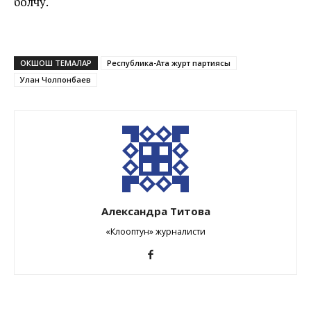
болчу.
ОКШОШ ТЕМАЛАР
Республика-Ата журт партиясы
Улан Чолпонбаев
Александра Титова
«Клооптун» журналисти