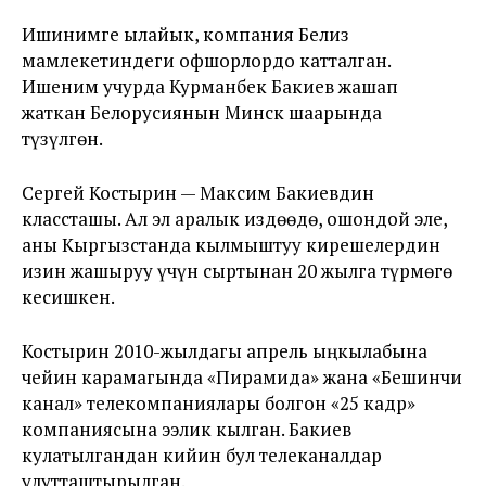
Ишинимге ылайык, компания Белиз
мамлекетиндеги офшорлордо катталган.
Ишеним учурда Курманбек Бакиев жашап
жаткан Белорусиянын Минск шаарында
түзүлгөн.
Сергей Костырин — Максим Бакиевдин
классташы. Ал эл аралык издөөдө, ошондой эле,
аны Кыргызстанда кылмыштуу кирешелердин
изин жашыруу үчүн сыртынан 20 жылга түрмөгө
кесишкен.
Костырин 2010-жылдагы апрель ыңкылабына
чейин карамагында «Пирамида» жана «Бешинчи
канал» телекомпаниялары болгон «25 кадр»
компаниясына ээлик кылган. Бакиев
кулатылгандан кийин бул телеканалдар
улутташтырылган.