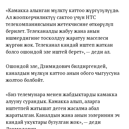
«Камакка алынган мүлктү каттоо жүргүзүлүүдө.
Ал жоопкерчиликтүү сактоо үчүн НТС
телекомпаниясынын жетекчисине өткөрүлүп
берилет. Телеканалды жабуу жана анын
ишмердигине тосколдуу жаратуу маселеси
жүргөн жок. Телеканал кандай иштеп жаткан
болсо ошондой эле иштей берет», — деди ал.
Ошондой эле, Дзимидович билдиргендей,
каналдын мүлкүн каттоо анын обого чыгуусуна
жолтоо болбойт.
«Биз телемунара менен жабдыктарды камакка
алууну сурандык. Камакка алып, аларга
иштетпей жатышат деген жасалма абал
жаратылган. Каналдын жана анын ээлеринин эч
кандай укуктары бузулган жок», — деди
Дзимидович.