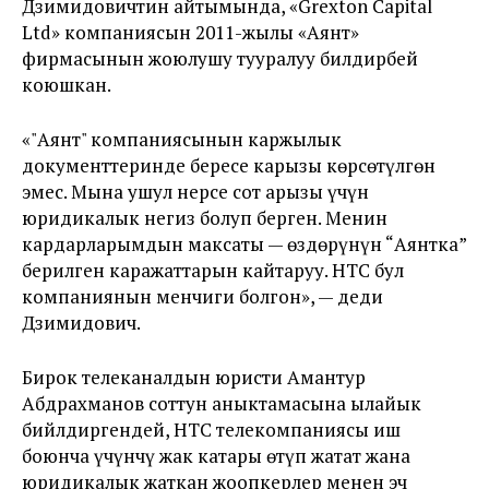
Дзимидовичтин айтымында, «Grexton Capital
Ltd» компаниясын 2011-жылы
«Аянт»
фирмасынын жоюлушу тууралуу билдирбей
коюшкан.
«"Аянт" компаниясынын каржылык
документтеринде бересе карызы көрсөтүлгөн
эмес. Мына ушул нерсе сот арызы үчүн
юридикалык негиз болуп берген. Менин
кардарларымдын максаты — өздөрүнүн “Аянтка”
берилген каражаттарын кайтаруу. НТС бул
компаниянын менчиги болгон», — деди
Дзимидович.
Бирок телеканалдын юристи Амантур
Абдрахманов соттун аныктамасына ылайык
бийлдиргендей, НТС телекомпаниясы иш
боюнча үчүнчү жак катары өтүп жатат жана
юридикалык жаткан жоопкерлер менен эч