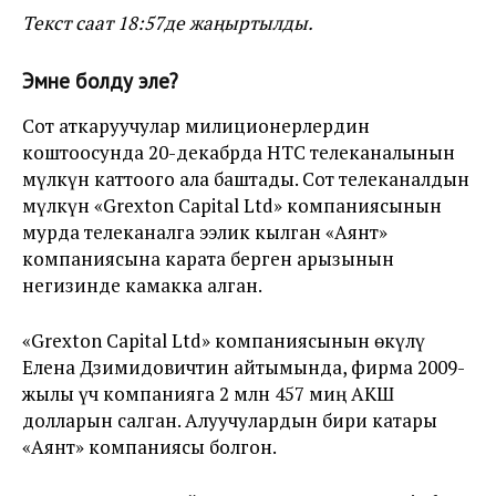
Текст саат 18:57де жаңыртылды.
Эмне болду эле?
Сот аткаруучулар милиционерлердин
коштоосунда 20-декабрда НТС телеканалынын
мүлкүн каттоого ала баштады. Сот телеканалдын
мүлкүн
«Grexton Capital Ltd» компаниясынын
мурда телеканалга ээлик кылган «Аянт»
компаниясына карата берген арызынын
негизинде камакка алган.
«Grexton Capital Ltd» компаниясынын өкүлү
Елена Дзимидовичтин айтымында, фирма 2009-
жылы үч компанияга 2 млн 457 миң АКШ
долларын салган. Алуучулардын бири катары
«Аянт» компаниясы болгон.