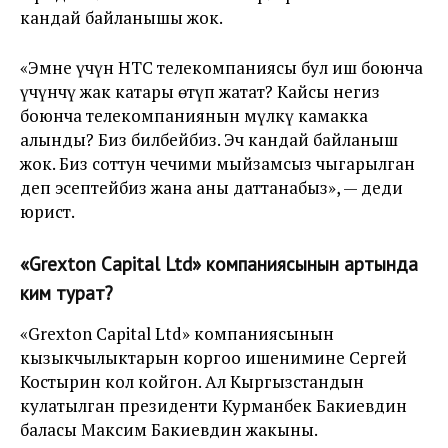
кандай байланышы жок.
«Эмне үчүн НТС телекомпаниясы бул иш боюнча
үчүнчү жак катары өтүп жатат? Кайсы негиз
боюнча телекомпаниянын мүлкү камакка
алынды? Биз билбейбиз. Эч кандай байланыш
жок. Биз соттун чечими мыйзамсыз чыгарылган
деп эсептейбиз жана аны даттанабыз», — деди
юрист.
«Grexton Capital Ltd» компаниясынын артында
ким турат?
«Grexton Capital Ltd» компаниясынын
кызыкчылыктарын коргоо ишенимине Сергей
Костырин кол койгон. Ал Кыргызстандын
кулатылган президенти Курманбек Бакиевдин
баласы Максим Бакиевдин жакыны.