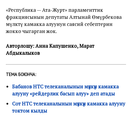
«Республика — Ата-Журт» парламенттик
фракциясынын депутаты Алтынай Өмүрбекова
мүлктү камакка алуунун саясий себептерин
жокко чыгарган жок.
Авторлошу:
Анна Капушенко,
Марат
Абдыкалыков
ТЕМА БОЮНЧА:
Бабанов НТС телеканалынын мүлкүн камакка
алууну «рейдерлик басып алуу» деп атады
Сот НТС телеканалынын мүлкүн камакка алууну
токтом кылды