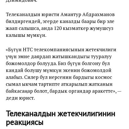
Телеканалдын юристи Амантур Абдрахманов
билдиргендей, эгерде каналды баары бир эле
жаап салышса, анда 120 кызматкер жумушсуз
калышы мүмкүн.
«Бүгүн НТС телекомпаниясынын жетекчилиги
үчүн эмне даярдап жатышкандыгы тууралуу
божомолдор болууда. Биз бүгүн болгону бул
кандай болушу мүмкүн экенин божомолдой
алабыз. Силер бул нерсенин бардыгы космос
сымал ыкчам тартипте аткарылып жатканын
байкасаңар болот, бардык органдар аракетте», —
деди юрист.
Телеканалдын жетекчилигинин
реакциясы