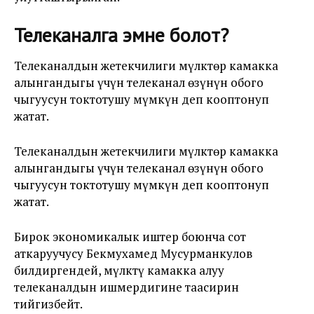
Телеканалга эмне болот?
Телеканалдын жетекчилиги мүлктөр камакка
алынгандыгы үчүн телеканал өзүнүн обого
чыгуусун токтотушу мүмкүн деп кооптонуп
жатат.
Телеканалдын жетекчилиги мүлктөр камакка
алынгандыгы үчүн телеканал өзүнүн обого
чыгуусун токтотушу мүмкүн деп кооптонуп
жатат.
Бирок экономикалык иштер боюнча сот
аткаруучусу Бекмухамед Мусурманкулов
билдиргендей, мүлктү камакка алуу
телеканалдын ишмердигине таасирин
тийгизбейт.