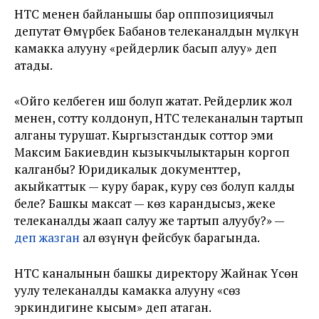
НТС менен байланышы бар опппозициячыл
депутат Өмүрбек Бабанов телеканалдын мүлкүн
камакка алууну «рейдерлик басып алуу» деп
атады.
«Ойго келбеген иш болуп жатат. Рейдерлик жол
менен, сотту колдонуп, НТС телеканалын тартып
алганы турушат. Кыргызстандык соттор эми
Максим Бакиевдин кызыкчылыктарын коргоп
калганбы? Юридикалык документтер,
акыйкаттык — куру барак, куру сөз болуп калды
беле? Башкы максат — көз карандысыз, жеке
телеканалды жаап салуу же тартып алуубу?» —
деп жазган
ал өзүнүн фейсбук барагында.
НТС каналынын башкы директору Жайнак Үсөн
уулу телеканалды камакка алууну «сөз
эркиндигине кысым» деп атаган.