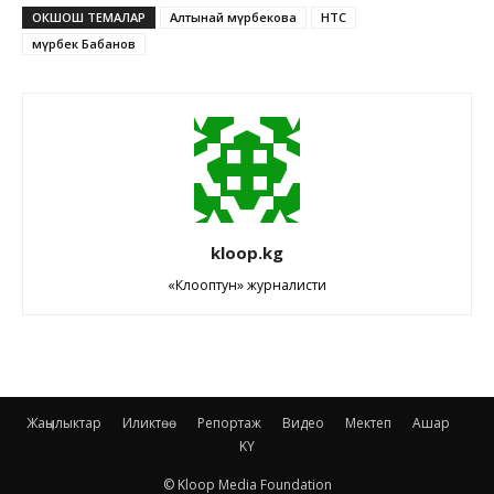
ОКШОШ ТЕМАЛАР
Алтынай Өмүрбекова
НТС
Өмүрбек Бабанов
kloop.kg
«Клооптун» журналисти
Жаңылыктар
Иликтөө
Репортаж
Видео
Мектеп
Ашар
KY
© Kloop Media Foundation