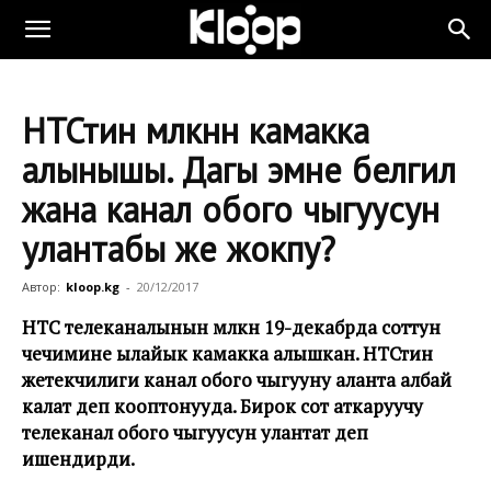
НТСтин мүлкүнүн камакка
алынышы. Дагы эмне белгилүү
жана канал обого чыгуусун
улантабы же жокпу?
Автор:
kloop.kg
-
20/12/2017
НТС телеканалынын мүлкүн 19-декабрда соттун
чечимине ылайык камакка алышкан. НТСтин
жетекчилиги канал обого чыгууну аланта албай
калат деп кооптонууда. Бирок сот аткаруучу
телеканал обого чыгуусун улантат деп
ишендирди.