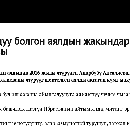
дуу болгон аялдын жакындар
зы
нын алдында 2016-жылы өлтүрүлгөн Анарбүбү Апсалие
лиеваны өлтүрүүгө шектелген аялды актаган өкүмгө мак
 бул иш боюнча айыпталуучуга адилеттүү чечим чыга
я башчысы Назгүл Ибраеванын айтымында, митинг эрт
итингге чогулушту, алар 20 мүнөттөй турушуп, таркап 