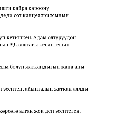
ишти кайра кароону
 деди сот канцеляриясынын
үп кетишкен. Адам өлтүрүүдөн
нын 39 жаштагы кесиптешин
ысым болуп жаткандыгын жана аны
п эсептеп, айыпталып жаткан аялды
өрсөтө алган жок деп эсептеген.