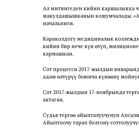
Ал митингеден кийин каршылыкка чы
макулдашышканын кошумчалады. «Ала
начальниги.
Караколдогу медициналык коллеждин
кийин бир нече күн өтүп, милицио
кармашкан.
Сот процесси 2017-жылдын январынд
адам өлтүрүү боюнча күнөөнү мойну
Сот 2017-жылдын 17-ноябрында терг
актаган.
Судья тергөө айыпталуучунун Апсали
Айыптоочу тарап болгону соттолуучу