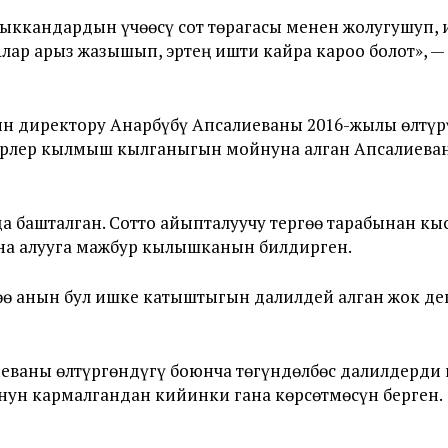
ккандардын үчөөсү сот төрагасы менен жолугушуп, 
р арыз жазышып, эртең ишти кайра кароо болот», —
 директору Анарбүбү Апсалиеваны 2016-жылы өлтүр
нерлер кылмыш кылганыгын мойнуна алган Апсалиева
а башталган. Сотто айыпталуучу тергөө тарабынан к
на алууга мажбур кылышканын билдирген.
өө анын бул ишке катыштыгын далилдей алган жок де
еваны өлтүргөндүгү боюнча төгүндөлбөс далилдерди к
нун кармалгандан кийинки гана көрсөтмөсүн берген.