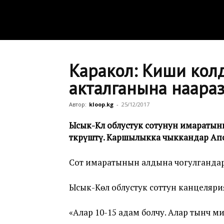
Каракол: Киши кол
акталганына наара
Автор:
kloop.kg
-
25/12/2017
Ысык-Көл облустук сотунун имараты
өткөрүштү. Каршылыкка чыккандар Апса
Сот имаратынын алдына чогулгандар
Ысык-Көл облустук соттун канцеляри
«Алар 10-15 адам болчу. Алар тынч м