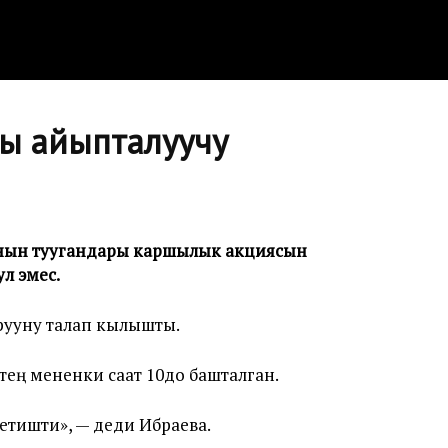
ы айыпталуучу
ванын туугандары каршылык акциясын
ул эмес.
рууну талап кылышты.
ең мененки саат 10до башталган.
кетишти», — деди Ибраева.