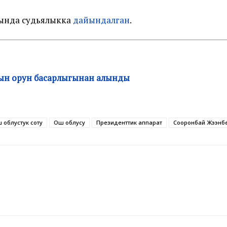
ында судьялыкка
дайындалган
.
н орун басарлыгынан алынды
 облустук соту
Ош облусу
Президенттик аппарат
Сооронбай Жээнб