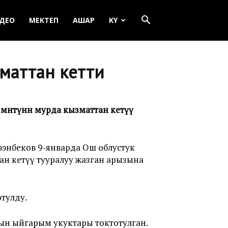
ДЕО
МЕКТЕП
АШАР
KY
зматтан кетти
өнөтүнөн мурда кызматтан кетүү
ээнбеков 9-январда Ош облустук
н кетүү тууралуу жазган арызына
тулду.
н ыйгарым укуктары токтотулган.