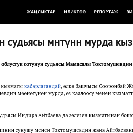
ЖАҢЫЛЫКТАР
ИЛИКТӨӨ
РЕПОРТАЖ
ВИ
 судьясы мөөнөтүнөн мурда кы
блустук сотунун судьясы Мамасалы Токтомушевдин мө
т кызматы
кабарлагандай
, өлкө башчысы Сооронбай Ж
евдин мөөнөтүнөн мурда, өз каалоосу менен кызматта
судьясы Индира Айтбаева да ээлеген кызматынан бошо
шинин сунушу менен Токтомушевдин жана Айтбаеваны