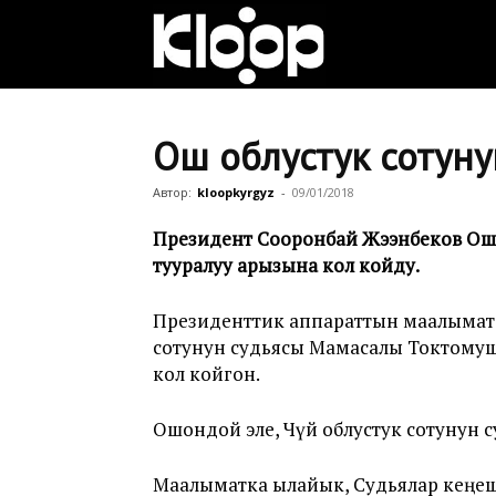
Клооп
кыргызча
Ош облустук сотунун
Автор:
kloopkyrgyz
-
09/01/2018
|
Президент Сооронбай Жээнбеков Ош о
тууралуу арызына кол койду.
Кыргызстан
Президенттик аппараттын маалыма
сотунун судьясы Мамасалы Токтомуш
кол койгон.
жаңылыктары
Ошондой эле, Чүй облустук сотунун 
Маалыматка ылайык, Судьялар кеңе