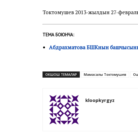
Токтомушев 2013-жылдын 27-феврал
ТЕМА БОЮНЧА:
Абдрахматова БШКнын башчысыны
ОКШОШ ТЕМАЛАР
Мамасалы Токтомушев
Ош
kloopkyrgyz