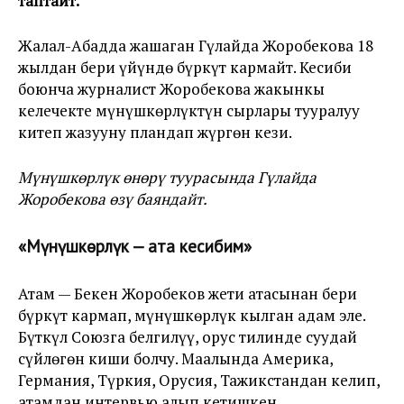
таптайт.
Жалал-Абадда жашаган Гүлайда Жоробекова 18
жылдан бери үйүндө бүркүт кармайт. Кесиби
боюнча журналист Жоробекова жакынкы
келечекте мүнүшкөрлүктүн сырлары тууралуу
китеп жазууну пландап жүргөн кези.
Мүнүшкөрлүк өнөрү туурасында Гүлайда
Жоробекова өзү баяндайт.
«Мүнүшкөрлүк — ата кесибим»
Атам — Бекен Жоробеков жети атасынан бери
бүркүт кармап, мүнүшкөрлүк кылган адам эле.
Бүткүл Союзга белгилүү, орус тилинде суудай
сүйлөгөн киши болчу. Маалында Америка,
Германия, Түркия, Орусия, Тажикстандан келип,
атамдан интервью алып кетишкен.