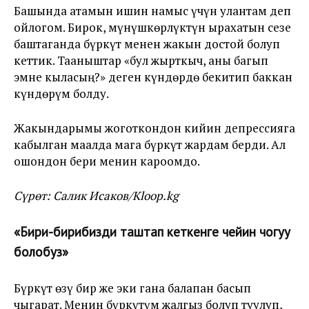
Башында атамын ишин намыс үчүн улантам деп
ойлогом. Бирок, мүнүшкөрлүктүн ырахатын сезе
баштаганда бүркүт менен жакын достой болуп
кеттик. Тааныштар «бул жырткыч, аны багып
эмне кыласың?» деген күндөрдө бекитип баккан
күндөрүм болду.
Жакындарымы жоготкондон кийин депрессияга
кабылган маалда мага бүркүт жардам берди. Ал
ошондон бери менин кароомдо.
Сүрөт: Салик Исаков/Kloop.kg
«Бири-бирибизди таштап кеткенге чейин чогуу
болобуз»
Бүркүт өзү бир же эки гана балапан басып
чыгарат. Менин бүркүтүм жалгыз болуп туулуп,