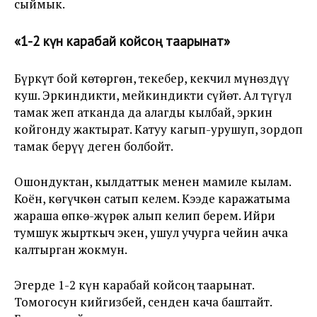
сыймык.
«1-2 күн карабай койсоң таарынат»
Бүркүт бой көтөргөн, текебер, кекчил мүнөздүү
куш. Эркиндикти, мейкиндикти сүйөт. Ал түгүл
тамак жеп атканда да алагды кылбай, эркин
койгонду жактырат. Катуу кагып-урушуп, зордоп
тамак берүү деген болбойт.
Ошондуктан, кылдаттык менен мамиле кылам.
Коён, көгүчкөн сатып келем. Кээде каражатыма
жараша өпкө-жүрөк алып келип берем. Ийри
тумшук жырткыч экен, ушул учурга чейин ачка
калтырган жокмун.
Эгерде 1-2 күн карабай койсоң таарынат.
Томогосун кийгизбей, сенден кача баштайт.