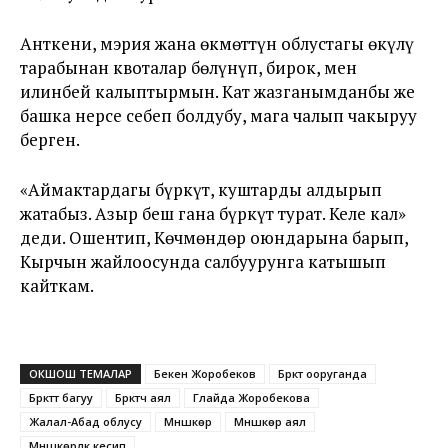
Анткени, мэрия жана өкмөттүн облустагы өкүлү
тарабынан квоталар бөлүнүп, бирок, мен
илинбей калыптырмын.
Кат жазганымданбы же
башка нерсе себеп болдубу, мага чалып чакыруу
берген.
«Аймактардагы бүркүт, куштарды алдырып
жатабыз. Азыр беш гана бүркүт турат. Келе кал»
деди. Ошентип, Көчмөндөр оюндарына барып,
Кырчын жайлоосунда салбуурунга катышып
кайткам.
ОКШОШ ТЕМАЛАР
Бекен Жоробеков
Бүркүт ооруганда
Бүркүттү багуу
Бүркүтчү аял
Гүлайда Жоробекова
Жалал-Абад облусу
Мүнүшкөр
Мүнүшкөр аял
Мүнүшкөрлүк кесип