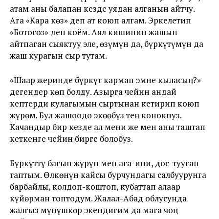
атам аны балапан кезде уядан алганын айтчу.
Ага «Кара көз» деп ат коюп алгам. Эркелетип
«Ботогөз» деп коём. Аял кишинин жашын
айтпаган сыяктуу эле, өзүмүн да, бүркүтүмүн да
жаш курагын сыр тутам.
«Шаар жеринде бүркүт кармап эмне кыласың?»
дегендер көп болду. Азырга чейин андай
кептерди кулагымын сыртынан кетирип коюп
жүрөм. Бул жашоодо экөөбүз тең конокпуз.
Качандыр бир кезде ал мени же мен аны таштап
кеткенге чейин бирге болобуз.
Бүркүттү багып жүрүп мен ага-ини, дос-тууган
таптым. Өлкөнүн кайсы бурчундагы салбуурунга
барбайлы, колдоп-коштоп, кубаттап алаар
күйөрман топтодум. Жалал-Абад облусунда
жалгыз мүнүшкөр экендигим да мага чоң