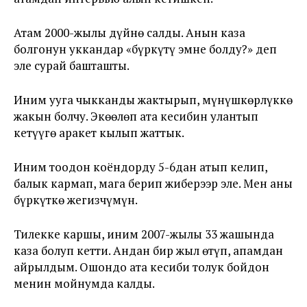
Атам 2000-жылы дүйнө салды. Анын каза
болгонун уккандар «бүркүтү эмне болду?» деп
эле сурай башташты.
Иним ууга чыкканды жактырып, мүнүшкөрлүккө
жакын болчу. Экөөлөп ата кесибин улантып
кетүүгө аракет кылып жаттык.
Иним тоодон коёндорду 5-6дан атып келип,
балык кармап, мага берип жиберээр эле. Мен аны
бүркүткө жегизчүмүн.
Тилекке каршы, иним 2007-жылы 33 жашында
каза болуп кетти. Андан бир жыл өтүп, апамдан
айрылдым. Ошондо ата кесиби толук бойдон
менин мойнумда калды.