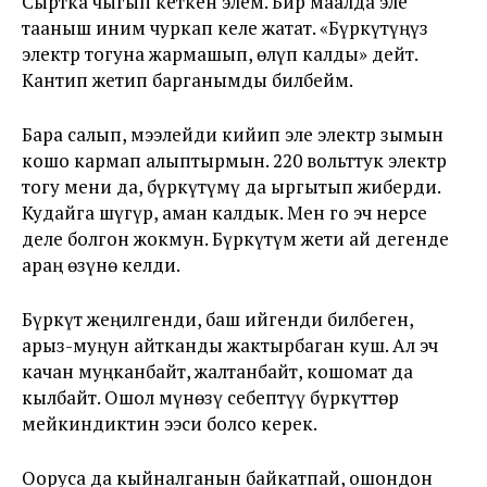
Сыртка чыгып кеткен элем. Бир маалда эле
тааныш иним чуркап келе жатат. «Бүркүтүңүз
электр тогуна жармашып, өлүп калды» дейт.
Кантип жетип барганымды билбейм.
Бара салып, мээлейди кийип эле электр зымын
кошо кармап алыптырмын. 220 вольттук электр
тогу мени да, бүркүтүмү да ыргытып жиберди.
Кудайга шүгүр, аман калдык. Мен го эч нерсе
деле болгон жокмун. Бүркүтүм жети ай дегенде
араң өзүнө келди.
Бүркүт жеңилгенди, баш ийгенди билбеген,
арыз-муңун айтканды жактырбаган куш. Ал эч
качан муңканбайт, жалтанбайт, кошомат да
кылбайт. Ошол мүнөзү себептүү бүркүттөр
мейкиндиктин ээси болсо керек.
Ооруса да кыйналганын байкатпай, ошондон