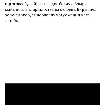
тарта экөөбүз айрылгыс дос болдук. Азыр ал
кыйынчылыктарды эстегим келбейт. Бир канча
оору-сыркоо, сыноолорду чогуу жеңип келе
жатабыз.
Манастын 1000 жылдык маарекесине катышкан
бүркүт