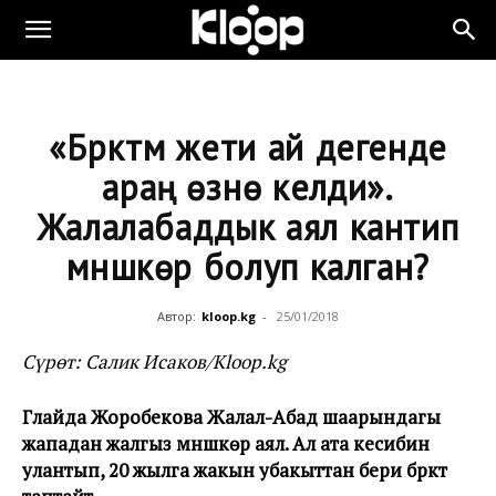
«Бүркүтүм жети ай дегенде
араң өзүнө келди».
Жалалабаддык аял кантип
мүнүшкөр болуп калган?
Автор:
kloop.kg
-
25/01/2018
Сүрөт: Салик Исаков/Kloop.kg
Гүлайда Жоробекова Жалал-Абад шаарындагы
жападан жалгыз мүнүшкөр аял. Ал ата кесибин
улантып, 20 жылга жакын убакыттан бери бүркүт