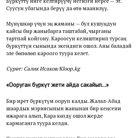
Бүркүттү ийге келтирүүчү негизги нерсе — эт.
Суусун убагында берүү да өтө маанилүү.
Мүнүшкөр үчүн эң жаманы — бул кушуңдун
кайсы бир жаныбарга таштабай, чырганы
тартпай койгону. Кароосун келиштирип турсаң
бүркүттүн сынында экендиги ошол. Аны баладай
эле бөпөлөп кароого туура келет.
Сүрөт: Салик Исаков/Kloop.kg
«Ооруган бүркүт жети айда сакайып...»
Бир ирет бүркүтүм ооруп калды. Жалал-Абад
шаардык мэриясынын жанынан бир кеңсени
ижарага алып, Кара көздү ошол жерде
кармаганга туура келди.