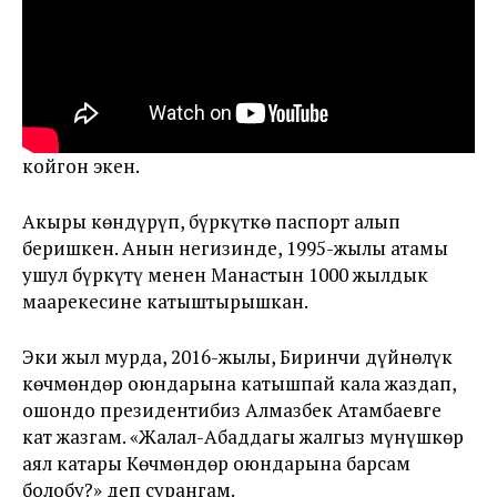
Атам мактоону сүйбөгөн, айтканынан кайтпаган
киши болчу. Бүркүтүңүздү каттоого алып коёлу
деп департаменттен кишилер келишкенде
«силерге каттатып, документ алып бергенден
көрө асманга коё бергеним жакшы» деп болбой
койгон экен.
Акыры көндүрүп, бүркүткө паспорт алып
беришкен. Анын негизинде, 1995-жылы атамы
ушул бүркүтү менен Манастын 1000 жылдык
маарекесине катыштырышкан.
Эки жыл мурда, 2016-жылы, Биринчи дүйнөлүк
көчмөндөр оюндарына катышпай кала жаздап,
ошондо президентибиз Алмазбек Атамбаевге
кат жазгам. «Жалал-Абаддагы жалгыз мүнүшкөр
аял катары Көчмөндөр оюндарына барсам
болобу?» деп сурангам.