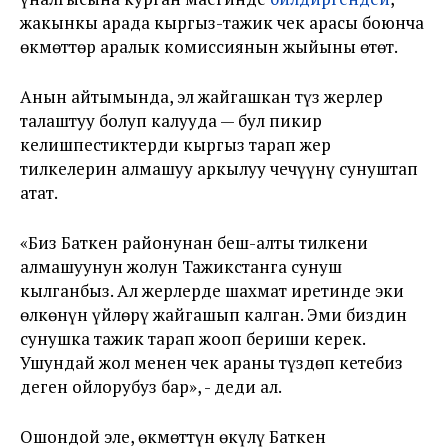
жакынкы арада кыргыз-тажик чек арасы боюнча
өкмөттөр аралык комиссиянын жыйыны өтөт.
Анын айтымында, эл жайгашкан түз жерлер
талаштуу болуп калууда — бул пикир
келишпестиктерди кыргыз тарап жер
тилкелерин алмашуу аркылуу чечүүнү сунуштап
атат.
«
Биз Баткен районунан беш-алты тилкени
алмашуунун жолун Тажикстанга сунуш
кылганбыз. Ал жерлерде шахмат иретинде эки
өлкөнүн үйлөрү жайгашып калган. Эми биздин
сунушка тажик тарап жооп бериши керек.
Ушундай жол менен чек араны түздөп кетебиз
деген ойлорубуз бар
»
, - деди ал.
Ошондой эле, өкмөттүн өкүлү Баткен