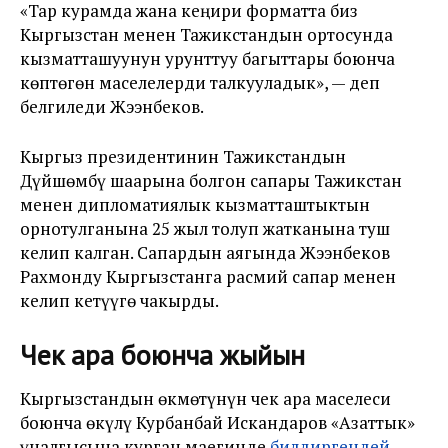
«Тар курамда жана кеңири форматта биз
Кыргызстан менен Тажикстандын ортосунда
кызматташуунун урунттуу багыттары боюнча
көптөгөн маселелерди талкууладык», — деп
белгиледи Жээнбеков.
Кыргыз президентинин Тажикстандын
Дүйшөмбү шаарына болгон сапары Тажикстан
менен дипломатиялык кызматташтыктын
орнотулганына 25 жыл толуп жатканына туш
келип калган. Сапардын аягында Жээнбеков
Рахмонду Кыргызстанга расмий сапар менен
келип кетүүгө чакырды.
Чек ара боюнча жыйын
Кыргызстандын өкмөтүнүн чек ара маселеси
боюнча өкүлү Курбанбай Искандаров «Азаттык»
үналгысына курган маегинде
билдиргендей
,