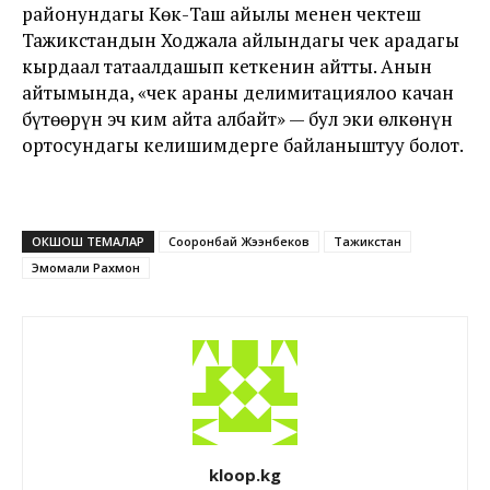
районундагы Көк-Таш айылы менен чектеш
Тажикстандын Ходжала айлындагы чек арадагы
кырдаал татаалдашып кеткенин айтты. Анын
айтымында, «чек араны делимитациялоо качан
бүтөөрүн эч ким айта албайт» — бул эки өлкөнүн
ортосундагы келишимдерге байланыштуу болот.
ОКШОШ ТЕМАЛАР
Сооронбай Жээнбеков
Тажикстан
Эмомали Рахмон
kloop.kg