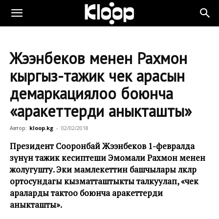
Жээнбеков менен Рахмон
кыргыз-тажик чек арасын
демаркациялоо боюнча
«аракеттерди аныкташты»
Автор:
kloop.kg
-
02/02/2018
Президент Сооронбай Жээнбеков 1-февралда
өзүнүн тажик кесиптеши Эмомали Рахмон менен
жолугушту. Эки мамлекеттин башчылары өлкөлөр
ортосундагы кызматташтыкты талкуулап, «чек
араларды тактоо боюнча аракеттерди
аныкташты».