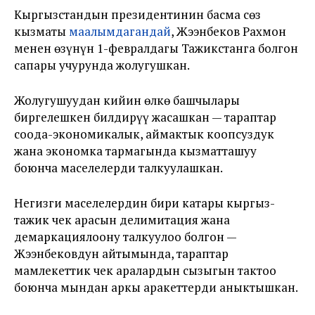
Кыргызстандын президентинин басма сөз
кызматы
маалымдагандай
, Жээнбеков Рахмон
менен өзүнүн 1-февралдагы Тажикстанга болгон
сапары учурунда жолугушкан.
Жолугушуудан кийин өлкө башчылары
биргелешкен билдирүү жасашкан — тараптар
соода-экономикалык, аймактык коопсуздук
жана экономка тармагында кызматташуу
боюнча маселелерди талкуулашкан.
Негизги маселелердин бири катары кыргыз-
тажик чек арасын делимитация жана
демаркациялоону талкуулоо болгон —
Жээнбековдун айтымында, тараптар
мамлекеттик чек аралардын сызыгын тактоо
боюнча мындан аркы аракеттерди аныктышкан.