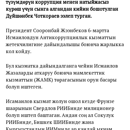
түзүмдөрүн коррупция менен натыйжасыз
күрөш үчүн сынга алгандан кийин бошотулган
Дүйшөнбек Чоткораев ээлеп турган.
Президент Сооронбай Жээнбеков 6-мартта
Исмаиловдун Антикоррупциялык кызматтын
жетекчилигине дайындалышы боюнча жарлыкка
кол койду.
Бул кызматка дайындалганга чейин Исмаилов
Жазаларды аткаруу боюнча мамлекеттик
кызматтын (ЖАМК) төрагасынын орун басары
болуп иштеген.
Исамаилов кызмат жолун ошол кезде Фрунзе
шаарынын Свердлов РИИБинде милиционер
болуп иштеп баштаган. Андан соң ал Сокулук
РИИБинде, Бишкек ШИИБинде жана
Кыргызстандын ИИМинде ар кандай ыкчам