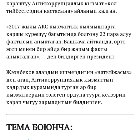
караштуу Антикоррупциялык кызмат «кол
тийбестердин кастасына» айланып калган.
«2017-жылы АКС кызматтык кылмыштарга
каршы күрөшүү багытында болгону 22 пара алуу
фактысын аныктаган. Башкача айтканда, орто
эсеп менен бир айда бир жарым факты
аныкталган», — деп билдирген президент.
Жээнбеков алардын ишмердигин «натыйжасыз»
деп атап, Антикоррупциялык кызматтын
кадрдык курамында турган ар бир
кызматкердин ээлеген ордуна туура келээрин
карап чыгуу зарылдыгын билдирген.
ТЕМА БОЮНЧА: