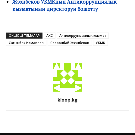
Жээнбеков УКМКнын Антикоррупциялык
кызматынын директорун бошотту
ОКШОШ ТЕМАЛАР
АКС
Антикоррупциялык кызмат
Сагынбек Исмаилов
Сооронбай Жээнбеков
УКМК
kloop.kg