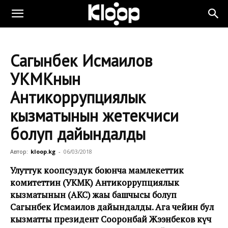
Сагынбек Исмаилов
УКМКнын
Антикоррупциялык
кызматынын жетекчиси
болуп дайындалды
Автор:
kloop.kg
-
06/03/2018
Улуттук коопсуздук боюнча мамлекеттик
комитеттин (УКМК) Антикоррупциялык
кызматынын (АКС) жаңы башчысы болуп
Сагынбек Исмаилов дайындалды. Ага чейин бул
кызматты президент Сооронбай Жээнбеков күч