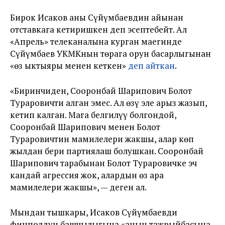
Бирок Исаков аны Сүйүмбаевдин айынан
отставкага кетиришкен деп эсептебейт. Ал
«Апрель» телеканалына курган маегинде
Сүйүмбаев УКМКнын төрага орун басарлыгынан
«өз ыктыяры менен кеткен»
деп айткан
.
«Биринчиден, Сооронбай Шарипович Болот
Тураровичти алган эмес. Ал өзү эле арыз жазып,
кетип калган. Мага белгилүү болгондой,
Сооронбай Шарипович менен Болот
Тураровичтин мамилелери жакшы, алар көп
жылдан бери партиялаш болушкан. Сооронбай
Шарипович тарабынан Болот Тураровичке эч
кандай агрессия жок, алардын өз ара
мамилелери жакшы», — деген ал.
Мындан тышкары, Исаков Сүйүмбаевди
финполдун башчылыгына «анын тажрыйбасына