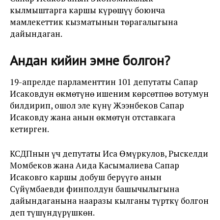
кылмыштарга каршы күрөшүү боюнча
мамлекеттик кызматынын төрагалыгына
дайындаган.
Андан кийин эмне болгон?
19-апрелде парламенттин 101 депутаты Сапар
Исаковдун өкмөтүнө ишеним көрсөтпөө вотумун
билдирип, ошол эле күнү Жээнбеков Сапар
Исаковду жана анын өкмөтүн отставкага
кетирген.
КСДПнын үч депутаты Иса Өмүркулов, Рыскелди
Момбеков жана Аида Касымалиева Сапар
Исаковго каршы добуш берүүгө анын
Сүйүмбаевди финполдун башычылыгына
дайындаганына нааразы кылганы түрткү болгон
деп түшүндүрүшкөн.