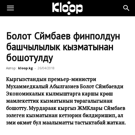
Болот Сүйүмбаев финполдун
башчылылык кызматынан
бошотулду
Автор:
kloop.kg
-
26/04/2018
Кыргызстандын премьер-министри
Мухаммедкалый Абылгазиев Болот Сүйүмбаевди
Экономикалык кылмыштарга каршы күрөшүү
мамлекеттик кызматынын төрагалыгынан
бошотту. Мурдараак кыргыз ЖМКлары Сүйүмбаев
ээлеген кызматынан кетээрин билдиришип, ал
эми өкмөт бул маалыматты тастыктабай жаткан.