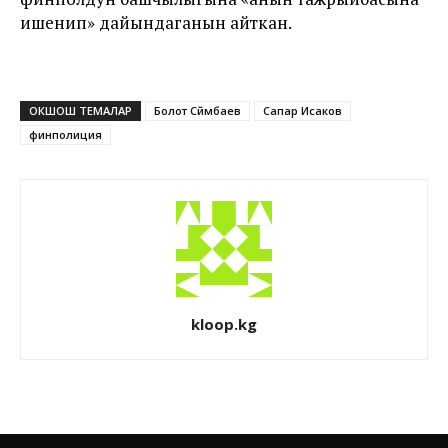
ишенип» дайындаганын айткан.
ОКШОШ ТЕМАЛАР
Болот Сүйүмбаев
Сапар Исаков
финполиция
kloop.kg