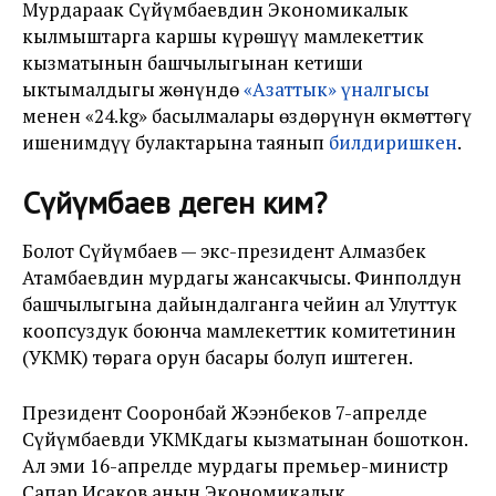
Мурдараак Сүйүмбаевдин Экономикалык
кылмыштарга каршы күрөшүү мамлекеттик
кызматынын башчылыгынан кетиши
ыктымалдыгы жөнүндө
«Азаттык» үналгысы
менен «24.kg» басылмалары өздөрүнүн өкмөттөгү
ишенимдүү булактарына таянып
билдиришкен
.
Сүйүмбаев деген ким?
Болот
Сүйүмбаев
— экс-президент Алмазбек
Атамбаевдин мурдагы жансакчысы. Финполдун
башчылыгына дайындалганга чейин ал Улуттук
коопсуздук боюнча мамлекеттик комитетинин
(УКМК) төрага орун басары болуп иштеген.
Президент Сооронбай Жээнбеков 7-апрелде
Сүйүмбаевди УКМКдагы кызматынан бошоткон.
Ал эми 16-апрелде мурдагы премьер-министр
Сапар Исаков анын Экономикалык