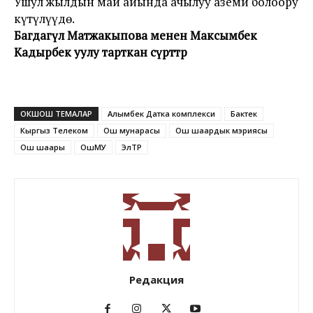
Ушул жылдын май айында ачылуу аземи болоору
күтүлүүдө.
Багдагүл Матжакыпова менен Максымбек
Кадырбек уулу тарткан сүрөттөр
ОКШОШ ТЕМАЛАР
Алымбек Датка комплекси
Бактек
Кыргыз Телеком
Ош мунарасы
Ош шаардык мэриясы
Ош шаары
ОшМУ
ЭлТР
Редакция