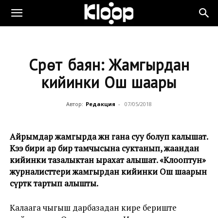
Сүрөт баян: Жамгырдан
кийинки Ош шаары
Автор:
Редакция
-
07/05/2018
Айрымдар жамгырда жөн гана суу болуп калышат.
Кээ бири ар бир тамчысына суктанып, жаандан
кийинки тазалыктан ырахат алышат. «Клооптун»
журналисттери жамгырдан кийинки Ош шаарын
сүрөткө тартып алышты.
Калаага чыгыш дарбазадан кире бериште