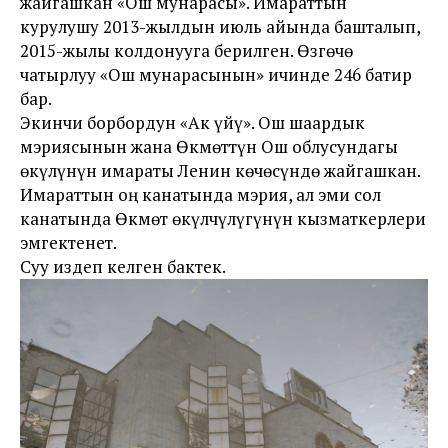
жайгашкан «Ош мунарасы». Имараттын
курулушу 2013-жылдын июль айында башталып,
2015-жылы колдонууга берилген. Өзгөчө
чатырлуу «Ош мунарасынын» ичинде 246 батир
бар.
Экинчи борбордун «Ак үйү». Ош шаардык
мэриясынын жана Өкмөттүн Ош облусундагы
өкүлүнүн имараты Ленин көчөсүндө жайгашкан.
Имараттын оң канатында мэрия, ал эми сол
канатында Өкмөт өкүлчүлүгүнүн кызматкерлери
эмгектенет.
Суу издеп келген бактек.