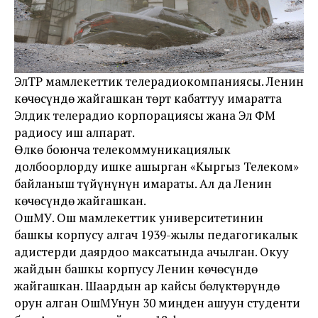
ЭлТР мамлекеттик телерадиокомпаниясы. Ленин
көчөсүндө жайгашкан төрт кабаттуу имаратта
Элдик телерадио корпорациясы жана Эл ФМ
радиосу иш алпарат.
Өлкө боюнча телекоммуникациялык
долбоорлорду ишке ашырган «Кыргыз Телеком»
байланыш түйүнүнүн имараты. Ал да Ленин
көчөсүндө жайгашкан.
ОшМУ. Ош мамлекеттик университетинин
башкы корпусу алгач 1939-жылы педагогикалык
адистерди даярдоо максатында ачылган. Окуу
жайдын башкы корпусу Ленин көчөсүндө
жайгашкан. Шаардын ар кайсы бөлүктөрүндө
орун алган ОшМУнун 30 миңден ашуун студенти