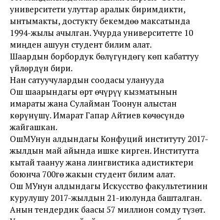
университети улуттар аралык биримдикти,
ынтымакты, достукту бекемдөө максатында
1994-жылы ачылган. Учурда университетте 10
миңден ашуун студент билим алат.
Шаардын борбордук бөлүгүндөгү көп кабаттуу
үйлөрдүн бири.
Нан сатуучулардын соодасы уланууда
Ош шаарындагы өрт өчүрүү кызматынын
имараты жана Сулайман Тоонун алыстан
көрүнүшү. Имарат Гапар Айтиев көчөсүндө
жайгашкан.
ОшМУнун алдындагы Конфуций институту 2017-
жылдын май айында ишке кирген. Институтта
кытай таануу жана лингвистика адистиктери
боюнча 700гө жакын студент билим алат.
Ош МУнун алдындагы Искусство факультетинин
курулушу 2017-жылдын 21-июлунда башталган.
Анын тендердик баасы 57 миллион сомду түзөт.