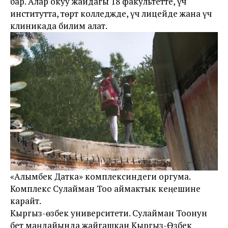
бар. Алар окуу жайдагы 18 факультетте, үч
институтта, төрт колледжде, үч лицейде жана үч
клиникада билим алат.
«Алымбек Датка» комплексиндеги оргума.
Комплекс Сулайман Тоо аймактык кеңешине
карайт.
Кыргыз-өзбек университети. Сулайман Тоонун
бет маңдайында жайгашкан Кыргыз-Өзбек