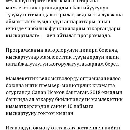
«Өлкөнүн стратегиялык максаттарына
мамлекеттик органдардын баш ийүүсүнүн
түзүмү оптималдаштырылат, ведомстволук жана
аймактык бөлүмдөрдүн аппараттары, анын
ичинде чарбалык функцияларды аткаргандары
кыскартылат», — деп айтылат программада.
Программанын авторлорунун пикири боюнча,
кыскартуулар мамлекеттик түзүмдөрдүн ишин
натыйжалуулугун жогорулатууга жардам берет.
Мамлекеттик ведомстволорду оптимизациялоо
боюнча ишти премьер-министрлик кызматта
отурганда Сапар Исаков баштаган. 2018-жылдын
башында ал аткаруу бийлигиндеги мамлекеттик
кызматкерлердин санын 10 пайызга
кыскартууну токтом кылган.
Исаковдун өкмөтү отставкага кеткенден кийин