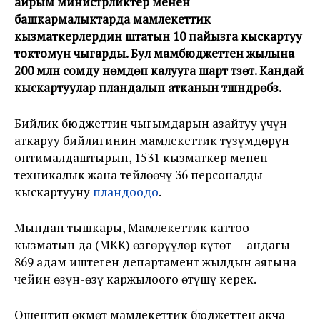
айрым министрликтер менен
башкармалыктарда мамлекеттик
кызматкерлердин штатын 10 пайызга кыскартуу
токтомун чыгарды. Бул мамбюджеттен жылына
200 млн сомду үнөмдөп калууга шарт түзөт. Кандай
кыскартуулар пландалып атканын түшүндүрөбүз.
Бийлик бюджеттин чыгымдарын азайтуу үчүн
аткаруу бийлигинин мамлекеттик түзүмдөрүн
оптималдаштырып, 1531 кызматкер менен
техникалык жана тейлөөчү 36 персоналды
кыскартууну
пландоодо
.
Мындан тышкары, Мамлекеттик каттоо
кызматын да (МКК) өзгөрүүлөр күтөт — андагы
869 адам иштеген департамент жылдын аягына
чейин өзүн-өзү каржылоого өтүшү керек.
Ошентип өкмөт мамлекеттик бюджеттен акча