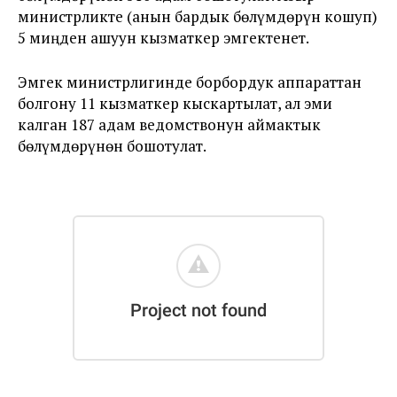
министрликте (анын бардык бөлүмдөрүн кошуп)
5 миңден ашуун кызматкер эмгектенет.
Эмгек министрлигинде борбордук аппараттан
болгону 11 кызматкер кыскартылат, ал эми
калган 187 адам ведомствонун аймактык
бөлүмдөрүнөн бошотулат.