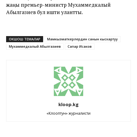
жаңы премьер-министр Мухаммедкалый
Абылгазиев бул ишти улантты.
ОКШОШ ТЕМАЛАР
Мамкызматкерлердин санын кыскартуу
Мухаммедкалый Абылгазиев
Сапар Исаков
kloop.kg
«Клооптун» журналисти