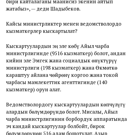
бири кайталаганы маанисиз экенин айтып
жатабыз», — деди Шадыбеков.
Кайсы министрликтер менен ведомстволордо
кызматкерлер кыскартылат?
Кыскартуулардын эң эле көбү Айыл чарба
министрлигинде (9516 кызматкер) болот, андан
кийин эле Эмгек жана социалдык өнүктүрүү
министрлиги (198 кызматкер) жана Өкмөткө
караштуу айлана чөйрөнү коргоо жана токой
чарбасы мамлекеттик агенттигинде (140
кызматкер) орун алат.
Ведомстволордогу кыскартуулардын көпчүлүгү
алардын бөлүмдөрүндө болот. Мисалы, Айыл
чарба министрлигинин борбордук аппаратында
эч кандай кыскартуулар болбойт, бирок
бөлүмдөрүнөн 516 адам бошотулат. Азыр