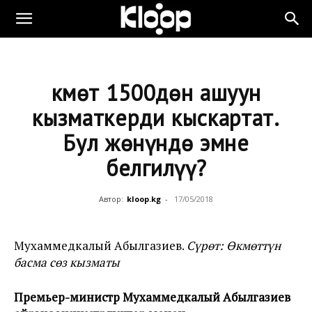
Өкмөт 1500дөн ашуун
кызматкерди кыскартат.
Бул жөнүндө эмне
белгилүү?
Автор:
kloop.kg
-
17/05/2018
Мухаммедкалый Абылгазиев.
Сүрөт: Өкмөттүн
басма сөз кызматы
Премьер-министр Мухаммедкалый Абылгазиев