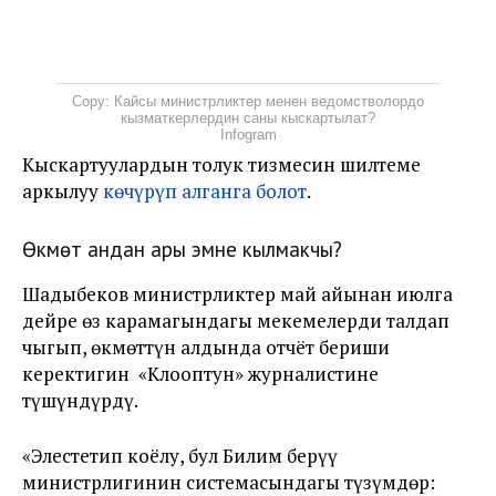
Copy: Кайсы министрликтер менен ведомстволордо
кызматкерлердин саны кыскартылат?
Infogram
Кыскартуулардын толук тизмесин шилтеме
аркылуу
көчүрүп алганга болот
.
Өкмөт андан ары эмне кылмакчы?
Шадыбеков министрликтер май айынан июлга
дейре өз карамагындагы мекемелерди талдап
чыгып, өкмөттүн алдында отчёт бериши
керектигин «Клооптун» журналистине
түшүндүрдү.
«Элестетип коёлу, бул Билим берүү
министрлигинин системасындагы түзүмдөр: