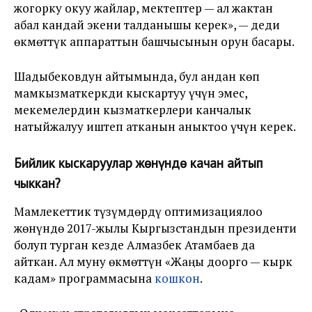
жогорку окуу жайлар, мектептер — ал жактан
абал кандай экени талданышы керек», — деди
өкмөттүк аппараттын башчысынын орун басары.
Шадыбековдун айтымында, бул андан көп
мамкызматкеркди кыскартуу үчүн эмес,
мекемелердин кызматкерлери канчалык
натыйжалуу иштеп атканын аныктоо үчүн керек.
Бийлик кыскаруулар жөнүндө качан айтып
чыккан?
Мамлекеттик түзүмдөрдү оптимизациялоо
жөнүндө 2017-жылы Кыргызстандын президенти
болуп турган кезде Алмазбек Атамбаев да
айткан. Ал муну өкмөттүн «Жаңы доорго — кырк
кадам» программасына
кошкон
.