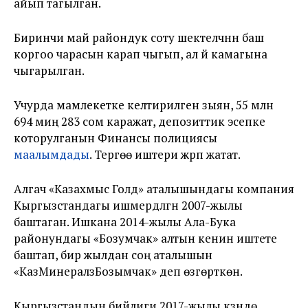
айып тагылган.
Биринчи май райондук соту шектелүүчүнүн баш
коргоо чарасын карап чыгып, ал үй камагына
чыгарылган.
Учурда мамлекетке келтирилген зыян, 55 млн
694 миң 283 сом каражат, депозиттик эсепке
которулганын Финансы полициясы
маалымдады
. Тергөө иштери жүрүп жатат.
Алгач «Казахмыс Голд» аталышындагы компания
Кыргызстандагы ишмердүүлүгүн 2007-жылы
баштаган. Ишкана 2014-жылы Ала-Бука
районундагы «Бозумчак» алтын кенин иштете
баштап, бир жылдан соң аталышын
«КазМинералзБозымчак» деп өзгөрткөн.
Кыргызстандын бийлиги 2017-жылы күзүндө