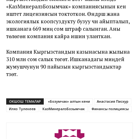
«КазМинералзБозымчак» компаниясынын кен
иштетүү лицензиясын токтоткон. Өндүрүш жана
экологиялык коопсуздукту бузуу үчүн айыпталып,
ишканага 669 миң сом штраф салынган. Аны
төлөгөн компания кайра ишин уланткан.
Компания Кыргызстандын казынасына жылына
310 млн сом салык төгөт. Ишканадагы миңдей
жумушчунун 90 пайызын кыргызстандыктар
түзөт.
ОКШОШ ТЕМАЛАР
«Бозумчак» алтын кени
Анастасия Пискур
Иляз Тулекеев
КазМинералзБозымчак
Финансы полициясы