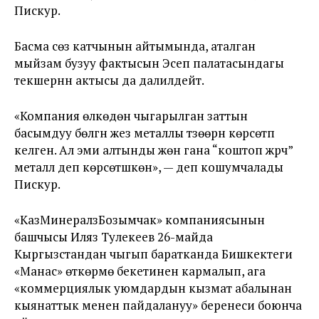
Пискур.
Басма сөз катчынын айтымында, аталган
мыйзам бузуу фактысын Эсеп палатасындагы
текшерүүнүн актысы да далилдейт.
«Компания өлкөдөн чыгарылган заттын
басымдуу бөлүгүн жез металлы түзөөрүн көрсөтүп
келген. Ал эми алтынды жөн гана “коштоп жүрүүчү”
металл деп көрсөтүшкөн», — деп кошумчалады
Пискур.
«КазМинералзБозымчак» компаниясынын
башчысы Иляз Тулекеев 26-майда
Кыргызстандан чыгып баратканда Бишкектеги
«Манас» өткөрмө бекетинен кармалып, ага
«коммерциялык уюмдардын кызмат абалынан
кыянаттык менен пайдалануу» беренеси боюнча