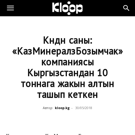
Күндүн саны:
«КазМинералзБозымчак»
компаниясы
Кыргызстандан 10
тоннага жакын алтын
ташып кеткен
Автор:
kloop.kg
-
30/05/2018