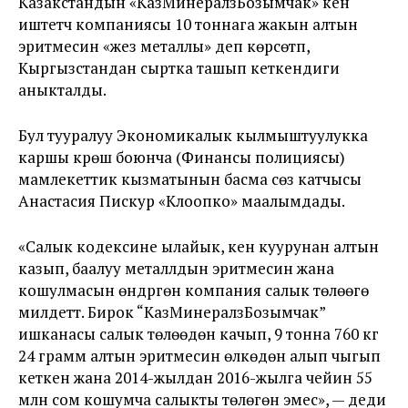
Казакстандын «КазМинералзБозымчак» кен
иштетүүчү компаниясы 10 тоннага жакын алтын
эритмесин «жез металлы» деп көрсөтүп,
Кыргызстандан сыртка ташып кеткендиги
аныкталды.
Бул тууралуу Экономикалык кылмыштуулукка
каршы күрөшүү боюнча (Финансы полициясы)
мамлекеттик кызматынын басма сөз катчысы
Анастасия Пискур «Клоопко» маалымдады.
«Салык кодексине ылайык, кен куурунан алтын
казып, баалуу металлдын эритмесин жана
кошулмасын өндүргөн компания салык төлөөгө
милдеттүү. Бирок “КазМинералзБозымчак”
ишканасы салык төлөөдөн качып, 9 тонна 760 кг
24 грамм алтын эритмесин өлкөдөн алып чыгып
кеткен жана 2014-жылдан 2016-жылга чейин 55
млн сом кошумча салыкты төлөгөн эмес», — деди