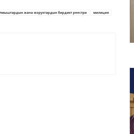
лмыштардын жана жоруктардын бирдиктүү реестри
милиция