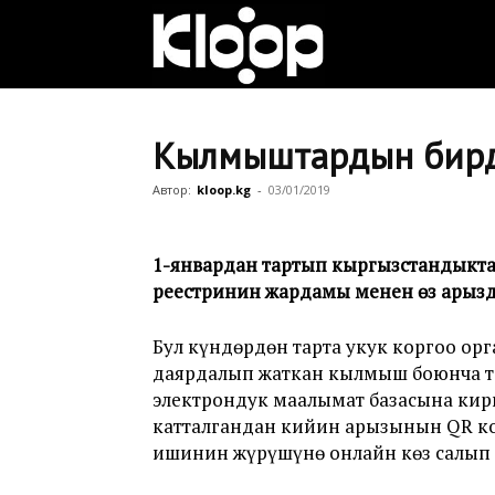
Клооп
кыргызча
Кылмыштардын бирдикт
Автор:
kloop.kg
-
03/01/2019
|
1-январдан тартып кыргызстандыкта
реестринин жардамы менен өз арызд
Кыргызстан
Бул күндөрдөн тарта укук коргоо о
даярдалып жаткан кылмыш боюнча т
жаңылыктары
электрондук маалымат базасына кирг
катталгандан кийин арызынын QR ко
ишинин жүрүшүнө онлайн көз салып т