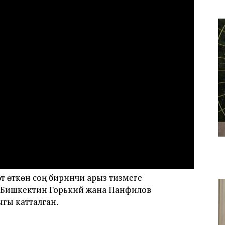
т өткөн соң биринчи арыз тизмеге
тө Бишкектин Горький жана Панфилов
гы катталган.