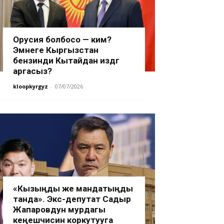
Орусия болбосо — ким?
Эмнеге Кыргызстан
бензинди Кытайдан издөөгө
аргасыз?
kloopkyrgyz
-
07/07/2026
«Кызыңды же мандатыңды
танда». Экс-депутат Садыр
Жапаровдун мурдагы
кеңешчисин коркутууга