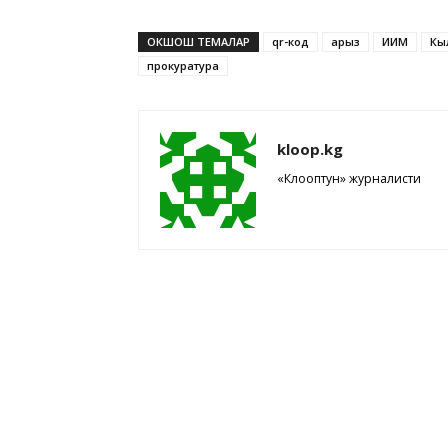
ОКШОШ ТЕМАЛАР
qr-код
арыз
ИИМ
Кы
прокуратура
kloop.kg
«Клооптун» журналисти