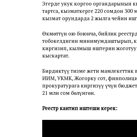
Эгерде укук коргоо органдарынын к
тартса, кызматкерге 220 сомдон 300 
кызмат орундарда 2 жылга чейин и
Өкмөттүн ою боюнча, бийлик реест
тобокелдигин минимумдаштырып, к
киргизип, кылмыш иштерин жоготуун
кыскартат.
Бирдиктүү тизме жети мамлекеттик 
ИИМ, УКМК, Жогорку сот, финполиц
прокуратурага киргизүү үчүн бюдже
21 млн сом бөлүнгөн.
Реестр кантип иштеши керек: