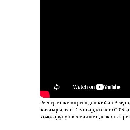
Реестр ишке киргенден кийин 3 мүнө
жаздырылган: 1-январда саат 00:03
көчөлөрүнүн кесилишинде жол кырсы