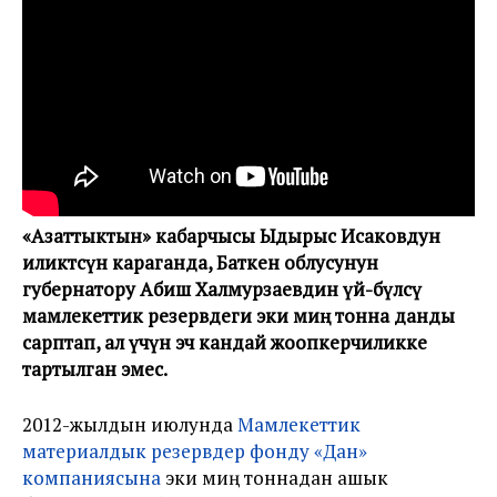
«Азаттыктын» кабарчысы Ыдырыс Исаковдун
иликтөөсүнө караганда, Баткен облусунун
губернатору Абиш Халмурзаевдин үй-бүлөсү
мамлекеттик резервдеги эки миң тонна данды
сарптап, ал үчүн эч кандай жоопкерчиликке
тартылган эмес.
2012-жылдын июлунда
Мамлекеттик
материалдык резервдер фонду «Дан»
компаниясына
эки миң тоннадан ашык