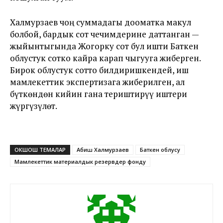
Халмурзаев чоң суммадагы дооматка макул
болбой, бардык сот чечимдерине даттанган —
жыйынтыгында Жогорку сот бул ишти Баткен
облустук сотко кайра карап чыгууга жиберген.
Бирок облустук сотто билдиришкендей, иш
мамлекеттик экспертизага жиберилген, ал
бүткөндөн кийин гана териштирүү иштери
жүргүзүлөт.
ОКШОШ ТЕМАЛАР
Абиш Халмурзаев
Баткен облусу
Мамлекеттик материалдык резервдер фонду