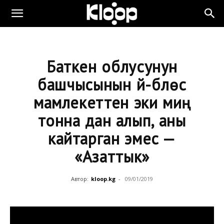
Баткен облусунун
башчысынын үй-бүлөсү
мамлекеттен эки миң
тонна дан алып, аны
кайтарган эмес —
«Азаттык»
Автор:
kloop.kg
-
09/01/2019