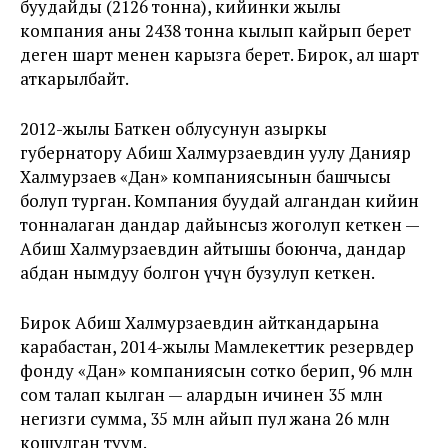
буудайды (2126 тонна), кийинки жылы
компания аны 2438 тонна кылып кайрып берет
деген шарт менен карызга берет. Бирок, ал шарт
аткарылбайт.
2012-жылы Баткен облусунун азыркы
губернатору Абиш Халмурзаевдин уулу Данияр
Халмурзаев «Дан» компаниясынын башчысы
болуп турган. Компания буудай алгандан кийин
тонналаган дандар дайынсыз жоголуп кеткен —
Абиш Халмурзаевдин айтышы боюнча, дандар
абдан нымдуу болгон үчүн бузулуп кеткен.
Бирок Абиш Халмурзаевдин айткандарына
карабастан, 2014-жылы Мамлекеттик резервдер
фонду «Дан» компаниясын сотко берип, 96 млн
сом талап кылган — алардын ичинен 35 млн
негизги сумма, 35 млн айып пул жана 26 млн
кошулган туум.