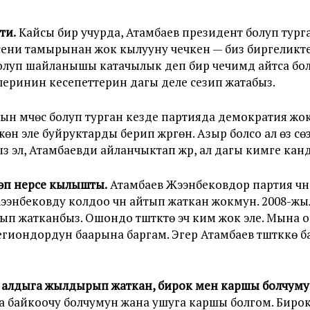
ти.
Кайсы бир учурда, Атамбаев президент болуп тург
 нерсени тамырынан жок кылууну чечкен — биз биргелик
луп шайланышы катачылык деп бир чечимдүү айтса бо
леринин кесепеттерин дагы деле сезип жатабыз.
 мүчөсү болуп турган кезде партияда демократия жок эк
өн эле буйруктарды берип жүргөн. Азыр болсо ал өз сө
л, Атамбаевди айланчыктап жүрүү, ал дагы кимге кандай
өп нерсе кылышты.
Атамбаев Жээнбековдор партия үчүн
ээнбековду колдоо үчүн айтып жаткан жокмун. 2008-
п жатканбыз. Ошондо түштүктө эч ким жок эле. Мына 
региондордун баарына баргам. Эгер Атамбаев түштүккө б
 алдыга жылдырып жаткан, бирок мен каршы болчуму
кта байкоочу болчумун жана ушуга каршы болгом. Бирок