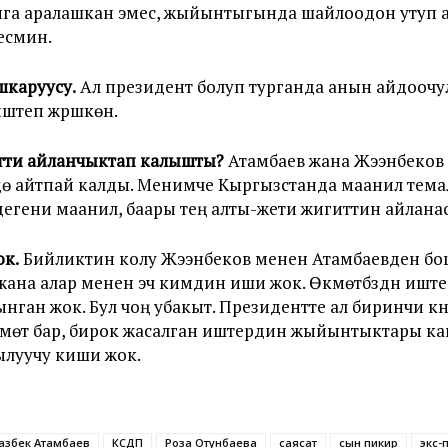
яга аралашкан эмес, жыйынтыгында шайлоодон утуп 
есмин.
шкаруусу.
Ал президент болуп турганда анын айдоочу
штеп жүрүшкөн.
итти айланчыктап калышты?
Атамбаев жана Жээнбеков 
дө айтпай калды. Менимче Кыргызстанда маанилүү тема
гени маанилүү, баары тең алты-жети жигиттин айланас
к.
Бийликтин колу Жээнбеков менен Атамбаевден бош
 жана алар менен эч кимдин иши жок. Өкмөтүбүздүн ишт
ган жок. Бул чоң убакыт. Президентте ал биринчи күнд
мөт бар, бирок жасалган иштердин жыйынтыктары кан
ылуучу киши жок.
азбек Атамбаев
КСДП
Роза Отунбаева
саясат
сын пикир
экс-