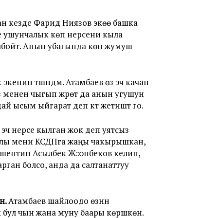
ан кезде Фарид Ниязов экөө башка
те ушунчалык көп нерсени кыла
лбойт. Анын убагында көп жумуш
енин түшүндүм. Атамбаев өзү эч качан
зү менен чыгып жүрөт да анын угушун
 ысым ыйгарат деп күтүү жетиштүү го.
 эч нерсе кылган жок деп уятсыз
жылы мени КСДПга жаңы чакырышкан,
ошентип Асылбек Жээнбеков келип,
арган болсо, анда да салтанаттуу
н.
Атамбаев шайлоодо өзүнүн
 бул чын жана муну баары көрүшкөн.