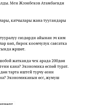
алды. Мен Жээнбеков Атамбаевди
лары, катчылары жана туугандары
тууралуу сөздөрдүн айынан эч ким
лар көп, бирок коомчулук саясатка
ында жүрүшөт.
обой жатканда чек арада 200дөн
егени кана? Экономика өспөй турат.
өн тарта иштей турчу өзүнүн
а? Экономиканын өсүүсү, жумуш
президент