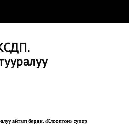
КСДП.
тууралуу
алуу айтып берди. «Клооптон» супер