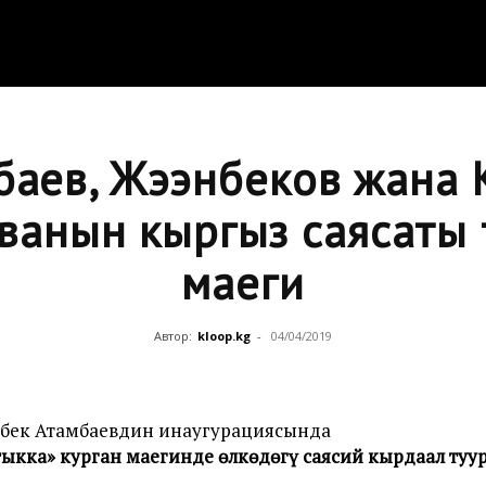
баев, Жээнбеков жана 
ванын кыргыз саясаты 
маеги
Автор:
kloop.kg
-
04/04/2019
азбек Атамбаевдин инаугурациясында
тыкка» курган маегинде өлкөдөгү саясий кырдаал туур