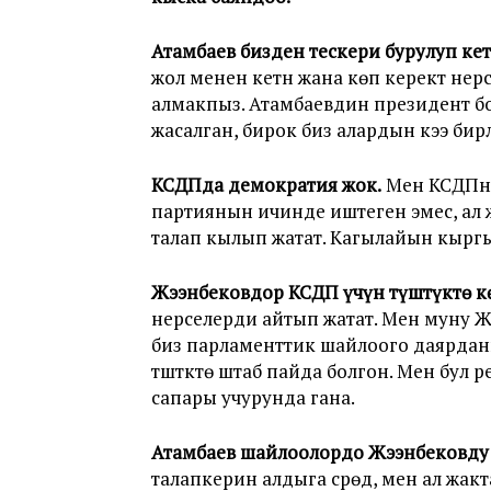
Атамбаев бизден тескери бурулуп кет
жол менен кетүүнү жана көп керектүү
алмакпыз. Атамбаевдин президент бо
жасалган, бирок биз алардын кээ бир
КСДПда демократия жок.
Мен КСДПнын
партиянын ичинде иштеген эмес, ал ж
талап кылып жатат. Кагылайын кыргыз э
Жээнбековдор КСДП үчүн түштүктө к
нерселерди айтып жатат. Мен муну Ж
биз парламенттик шайлоого даярданы
түштүктө штаб пайда болгон. Мен бул 
сапары учурунда гана.
Атамбаев шайлоолордо Жээнбековду
талапкерин алдыга сүрөдү, мен ал жа