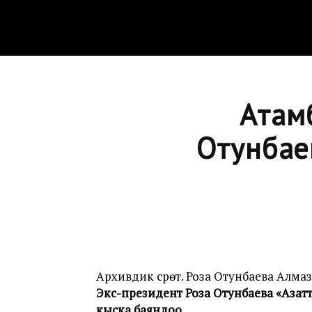
Атам
Отунбае
Архивдик сүрөт. Роза Отунбаева Алм
Экс-президент Роза Отунбаева «Азат
кыска баяндоо.