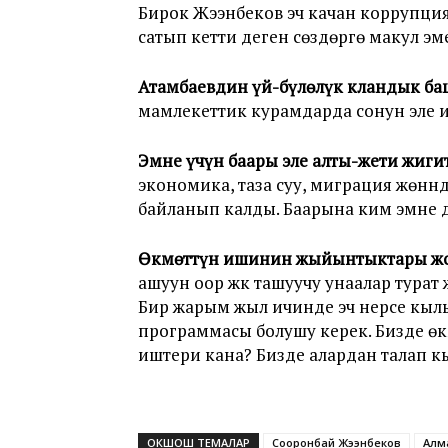
Бирок Жээнбеков эч качан коррупци
сатып кетти деген сөздөргө макул эм
Атамбаевдин үй-бүлөлүк кландык ба
мамлекеттик курамдарда сонун эле и
Эмне үчүн баары эле алты-жети жиг
экономика, таза суу, миграция жөнүн
байланып калды. Баарына ким эмне де
Өкмөттүн ишинин жыйынтыктары жо
ашуун оор жүк ташуучу унаалар турат
Бир жарым жыл ичинде эч нерсе кылын
программасы болушу керек. Бизде өк
иштери кана? Бизде алардан талап к
ОКШОШ ТЕМАЛАР
Cооронбай Жээнбеков
Алм