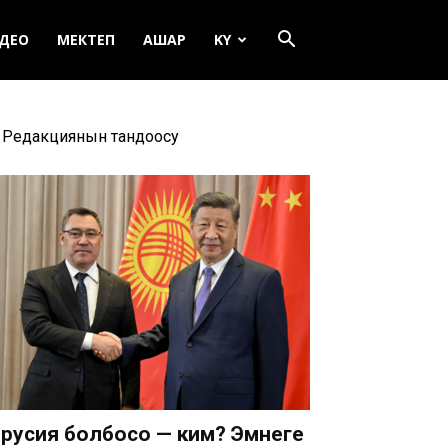
ДЕО
МЕКТЕП
АШАР
KY
Редакциянын тандоосу
русия болбосо — ким? Эмнеге