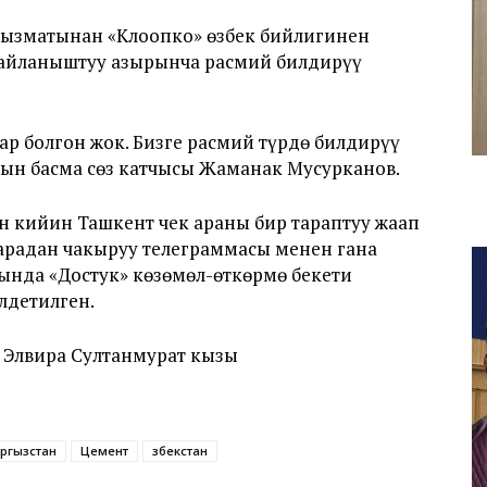
ызматынан «Клоопко» өзбек бийлигинен
байланыштуу азырынча расмий билдирүү
ар болгон жок. Бизге расмий түрдө билдирүү
нын басма сөз катчысы Жаманак Мусурканов.
 кийин Ташкент чек араны бир тараптуу жаап
к арадан чакыруу телеграммасы менен гана
ында «Достук» көзөмөл-өткөрмө бекети
лдетилген.
 Элвира Султанмурат кызы
ргызстан
Цемент
Өзбекстан