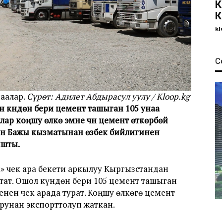
К
К
kl
С
наалар.
Сүрөт: Адилет Абдырасул уулу / Kloop.kg
н күндөн бери цемент ташыган 105 унаа
лар коңшу өлкө эмне үчүн цемент өткөрбөй
н Бажы кызматынан өзбек бийлигинен
ышты.
» чек ара бекети аркылуу Кыргызстандан
тат. Ошол күндөн бери 105 цемент ташыган
нен чек арада турат. Коңшу өлкөгө цемент
унан экспорттолуп жаткан.