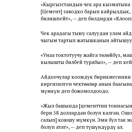
«Кыргызстандын чек ара кызматына к
[Цемент] заводко барып кайрылдык, 
билишпейт», — деп билдирди «Клооп
Чек арадагы тыюу салуудан улам ай
чыгым тартып жатышканын айтышуу
«Унаа токтотуучу жайга төлөйбүз, м
кылышты билбей турабыз», — деп ке
Айдоочулар коомдук бирикмесинин 
киргизилген чектөөлөр анын баасы
мүмкүн деп божомолдоодо.
«Жыл башында [цементтин тоннасын]
бери 58 доллардан болуп калган. Ош
салып] коюшу мүмкүн. Эми бул так м
болуп атат», — деп түшүндүрдү ал.