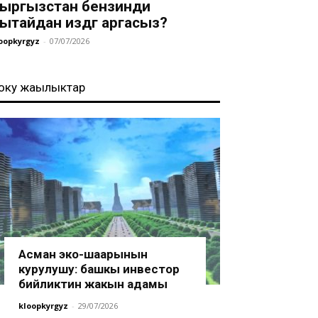
ыргызстан бензинди
ытайдан издөөгө аргасыз?
oopkyrgyz
-
07/07/2026
оңку жаңылыктар
Асман эко-шаарынын
курулушу: башкы инвестор
бийликтин жакын адамы
kloopkyrgyz
-
29/07/2026