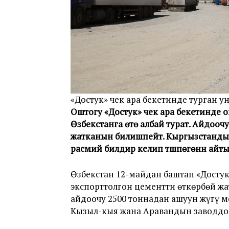
«Достук» чек ара бекетинде турган у
Оштогу «Достук» чек ара бекетинде о
Өзбекстанга өтө албай турат. Айдоочу
жатканын билишпейт. Кыргызстанды
расмий билдирүү келип түшпөгөнүн айт
Өзбекстан 12-майдан баштап «Достук
экспорттолгон цементти өткөрбөй жа
айдоочу 2500 тоннадан ашуун жүгү ме
Кызыл-кыя жана Аравандын заводдор