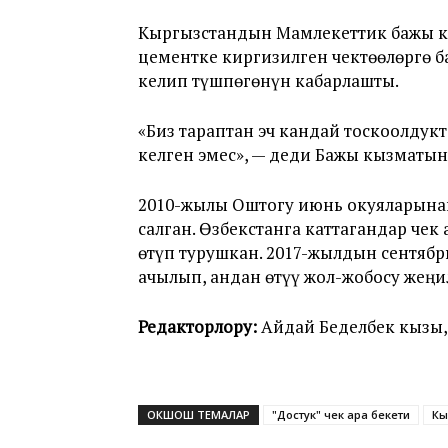
Кыргызстандын Мамлекеттик бажы к
цементке киргизилген чектөөлөргө 
келип түшпөгөнүн кабарлашты.
«Биз тараптан эч кандай тоскоолдукт
келген эмес», — деди Бажы кызматы
2010-жылы Оштогу июнь окуяларынан
салган. Өзбекстанга каттагандар че
өтүп турушкан. 2017-жылдын сентябр
ачылып, андан өтүү жол-жобосу жеңи
Редакторлору:
Айдай Беделбек кызы,
ОКШОШ ТЕМАЛАР
"Достук" чек ара бекети
Кы