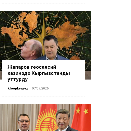
Жапаров геосаясий
казинодо Кыргызстанды
уттурду
kloopkyrgyz
-
07/07/2026