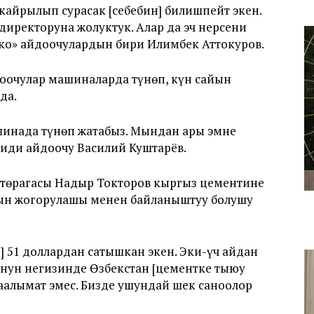
айрылып сурасак [себебин] билишпейт экен.
директоруна жолуктук. Алар да эч нерсени
ко» айдоочулардын бири Илимбек Аттокуров.
доочулар машиналарда түнөп, күн сайын
да.
ашинада түнөп жатабыз. Мындан ары эмне
йиди айдоочу Василий Куштарёв.
төрагасы Надыр Токторов кыргыз цементине
нын жогорулашы менен байланыштуу болушу
 51 доллардан сатышкан экен. Эки-үч айдан
онун негизинде Өзбекстан [цементке тыюу
аалымат эмес. Бизде ушундай шек саноолор