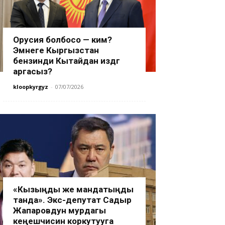
Орусия болбосо — ким?
Эмнеге Кыргызстан
бензинди Кытайдан издөөгө
аргасыз?
kloopkyrgyz
-
07/07/2026
«Кызыңды же мандатыңды
танда». Экс-депутат Садыр
Жапаровдун мурдагы
кеңешчисин коркутууга