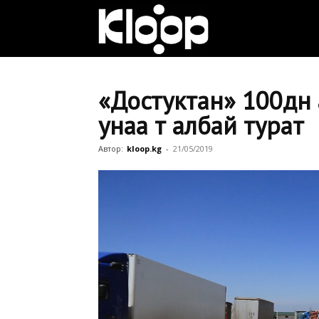
Клооп
кыргызча
«Достуктан» 100дөн
унаа өтө албай турат
|
Автор:
kloop.kg
-
21/05/2019
Кыргызстан
жаңылыктары