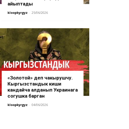
айыптады
kloopkyrgyz
-
25/06/2026
«Золотой» деп чакырушчу.
Кыргызстандык киши
кандайча алданып Украинага
согушка барган
kloopkyrgyz
-
04/06/2026