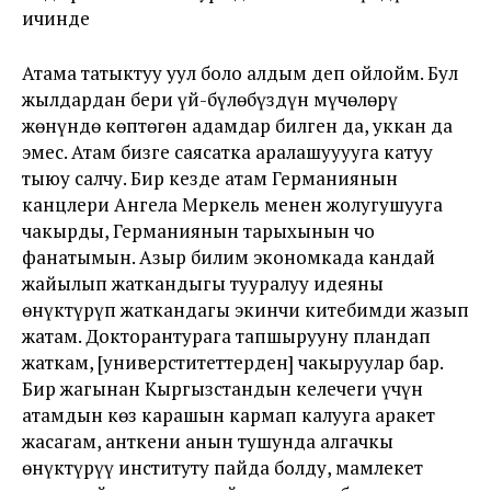
ичинде
Атама татыктуу уул боло алдым деп ойлойм. Бул
жылдардан бери үй-бүлөбүздүн мүчөлөрү
жөнүндө көптөгөн адамдар билген да, уккан да
эмес. Атам бизге саясатка аралашууууга катуу
тыюу салчу. Бир кезде атам Германиянын
канцлери Ангела Меркель менен жолугушууга
чакырды, Германиянын тарыхынын чоң
фанатымын. Азыр билим экономкада кандай
жайылып жаткандыгы тууралуу идеяны
өнүктүрүп жаткандагы экинчи китебимди жазып
жатам. Докторантурага тапшырууну пландап
жаткам, [универститеттерден] чакыруулар бар.
Бир жагынан Кыргызстандын келечеги үчүн
атамдын көз карашын кармап калууга аракет
жасагам, анткени анын тушунда алгачкы
өнүктүрүү институту пайда болду, мамлекет