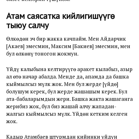
Атам саясатка кийлигишүүгө
тыюу салчу
Өлкөдөн эч бир жакка качпайм. Мен Айдарчик
[Акаев] эмесмин, Максим [Бакиев] эмесмин, мен
бул өлкөнү тоногон жокмун.
Үйдү калыбына келтирүүгө аракет кылабыз, азыр
ал өтө начар абалда. Менде да, апамда да башка
кыймылсыз мүлк жок. Мен бул жерде [үйдө]
болушум керек, бул жерде жашашым керек. Бул
ата-бабаларымдын жери. Башка жакта жашаганга
жерибиз жок, бул биз жашай алчу жападан-
жалгыз кыймылсыз мүлк. Үйдөн кетким келген
жок.
Кадыр Атамбаев штурмдан кийинки үйдүн