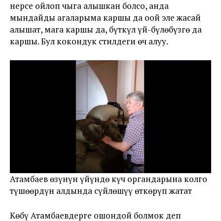
нерсе ойлоп чыга алышкан болсо, анда
мындайды агаларыма каршы да оңой эле жасай
алышат, мага каршы да, бүткүл үй-бүлөбүзгө да
каршы. Бул кокондук стилдеги өч алуу.
Атамбаев өзүнүн үйүндө күч органдарына колго
түшөөрдүн алдында сүйлөшүү өткөрүп жатат
Көбү Атамбаевдерге ошондой болмок деп