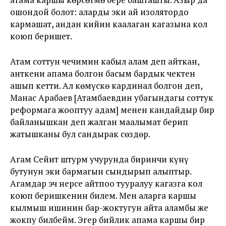
ошондой болот: аларды эки ай изолятордо
кармашат, андан кийин каалаган кагазына кол
коюп беришет.
Атам соттун чечимин кабыл алам деп айткан,
анткени апама болгон басым бардык чектен
ашып кетти. Ал көмүскө кардинал болгон деп,
Манас Арабаев [Атамбаевдин убагындагы соттук
реформага жооптуу адам] менен кандайдыр бир
байланышкан деп жалган маалымат берип
жатышканы бул сандырак сөздөр.
Агам Сейит штурм учурунда биринчи күнү
бутунун эки бармагын сындырып алыптыр.
Агамдар эч нерсе айтпоо тууралуу кагазга кол
коюп беришкенин билем. Мен аларга каршы
кылмыш ишинин бар-жоктугун айта аламбы же
жокпу билбейм. Эгер бийлик апама каршы бир