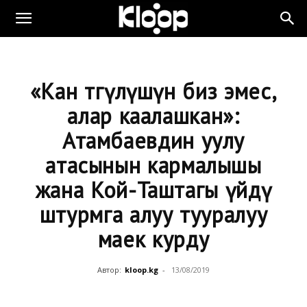
«Кан төгүлүшүн биз эмес,
алар каалашкан»:
Атамбаевдин уулу
атасынын кармалышы
жана Кой-Таштагы үйдү
штурмга алуу тууралуу
маек курду
Автор:
kloop.kg
-
13/08/2019