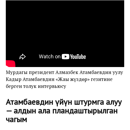
Мурдагы президент Алмазбек Атамбаевдин уулу
Кадыр Атамбаевдин «Жаңы жүздөр» гезитине
берген толук интервьюсу
Атамбаевдин үйүн штурмга алуу
— алдын ала пландаштырылган
чагым