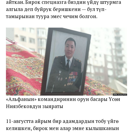
айткан. Бирок спецназга биздин үйдү штурмга
алгыла деп буйрук беришкени — бул түп-
тамырынан туура эмес чечим болгон.
«Альфанын» командиринин орун басары Үсөн
Ниязбековдун зыяраты
11-августта айрым бир адамдардын тобу үйгө
келишкен, бирок мен алар эмне кылышканын