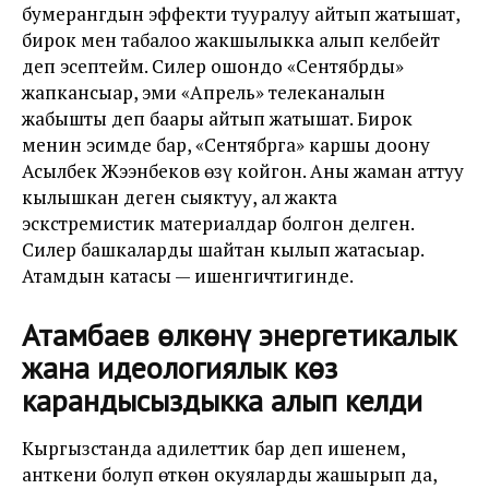
бумерангдын эффекти тууралуу айтып жатышат,
бирок мен табалоо жакшылыкка алып келбейт
деп эсептейм. Силер ошондо «Сентябрды»
жапкансыңар, эми «Апрель» телеканалын
жабышты деп баары айтып жатышат. Бирок
менин эсимде бар, «Сентябрга» каршы доону
Асылбек Жээнбеков өзү койгон. Аны жаман аттуу
кылышкан деген сыяктуу, ал жакта
эскстремистик материалдар болгон делген.
Силер башкаларды шайтан кылып жатасыңар.
Атамдын катасы — ишенгичтигинде.
Атамбаев өлкөнү энергетикалык
жана идеологиялык көз
карандысыздыкка алып келди
Кыргызстанда адилеттик бар деп ишенем,
анткени болуп өткөн окуяларды жашырып да,