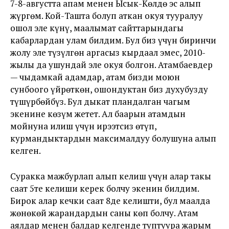
7-8-августта апам менен Ысык-Көлдө эс алып
жүргөм. Кой-Ташта болуп аткан окуя тууралуу
ошол эле күнү, маалымат сайттарындагы
кабарлардан улам билдим. Бул биз үчүн биринчи
жолу эле түзүлгөн аргасыз кырдаал эмес, 2010-
жылы да ушундай эле окуя болгон. Атамбаевдер
— чыдамкай адамдар, атам бизди моюн
сунбоого үйрөткөн, ошондуктан биз духубузду
түшүрбөйбүз. Бул дыкат пландалган чагым
экенине көзүм жетет. Ал баарын атамдын
мойнуна илиш үчүн ирээтсиз өтүп,
курмандыктардын максималдуу болушуна алып
келген.
Суракка мажбурлап алып келиш үчүн алар таңкы
саат 5те келиши керек болчу экенин билдим.
Бирок алар кечки саат 8де келишти, бул маалда
жөнөкөй жарандардын саны көп болчу. Атам
аялдар менен балдар келгенде туптуура жарым