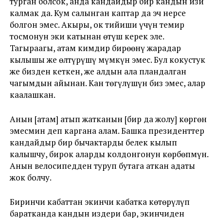
турган болсок, анда кандайдыр бир кандын изи
калмак да. Кум салынган каптар да эч нерсе
болгон эмес. Акыры, ок тийиши үчүн темир
тосмонун эки катынан өтүш керек эле.
Тагыраагы, атам кимдир бирөөнү жарадар
кылышы же өлтүрүшү мүмкүн эмес. Бул кокустук
же бизден кеткен, же алдын ала пландалган
чагымдын айынан. Кан төгүлүшүн биз эмес, алар
каалашкан.
Анын [атам] атып жатканын [бир да жолу] көргөн
эмесмин деп каргана алам. Башка президенттер
кандайдыр бир бычактарды белек кылып
калышчу, бирок аларды колдонгонун көрбөпмүн.
Анын велосипедден туруп бутага аткан адаты
жок болчу.
Биринчи кабаттан экинчи кабатка көтөрүлүп
баратканда кандын издери бар, экинчиден