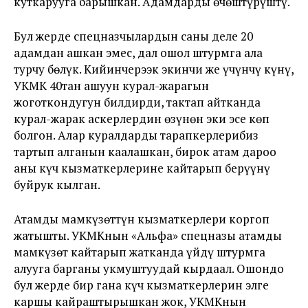
куткарууга барышкан. Адамдарды өчөштүрүштү.
Бул жерде спецназчылардын саны деле 20
адамдан ашкан эмес, дал ошол штурмга ала
турчу бөлүк. Кийинчерээк экинчи же үчүнчү күнү,
УКМК 40тан ашуун курал-жарагын
жоготкондугун билдирди, тактап айтканда
курал-жарак аскерлердин өзүнөн эки эсе көп
болгон. Алар куралдарды тарапкерлерибиз
тартып алганын каалашкан, бирок атам дароо
аны күч кызматкерлерине кайтарып берүүнү
буйрук кылган.
Атамды мамкүзөттүн кызматкерлери коргоп
жатышты. УКМКнын «Альфа» спецназы атамды
мамкүзөт кайтарып жатканда үйдү штурмга
алууга барганы укмуштуудай кырдаал. Ошондо
бул жерде бир гана күч кызматкерлерин элге
каршы кайраштырышкан жок, УКМКнын