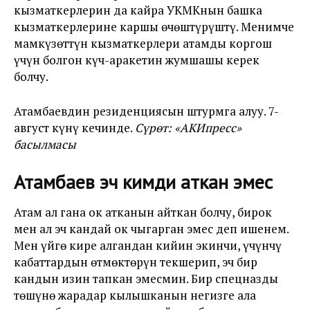
кызматкерлерин да кайра УКМКнын башка
кызматкерлерине каршы өчөштүрүштү. Менимче
мамкүзөттүн кызматкерлери атамды коргош
үчүн болгон күч-аракетин жумшашы керек
болчу.
Атамбаевдин резиденциясын штурмга алуу. 7-
август күнү кечинде.
Сүрөт: «АКИпресс»
басылмасы
Атамбаев эч кимди аткан эмес
Атам ал гана ок атканын айткан болчу, бирок
мен ал эч кандай ок чыгарган эмес деп ишенем.
Мен үйгө кире алгандан кийин экинчи, үчүнчү
кабаттардын өтмөктөрүн текшерип, эч бир
кандын изин тапкан эмесмин. Бир спецназды
төшүнө жарадар кылышканын негизге ала