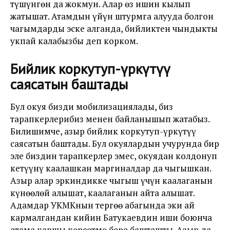
түшүнгөн да жокмун. Алар өз ишин кылып
жатышат. Атамдын үйүн штурмга алууда болгон
чагымдарды эске алганда, бийликтен чындыкты
укпай калабызбы деп корком.
Бийлик коркутуп-үркүтүү
саясатын баштады
Бул окуя бизди мобилизациялады, биз
тарапкерлерибиз менен байланышып жатабыз.
Билишимче, азыр бийлик коркутуп-үркүтүү
саясатын баштады. Бул окуялардын учурунда бир
эле биздин тарапкерлер эмес, окуядан колдонуп
кетүүнү каалашкан маргиналдар да чыгышкан.
Азыр алар эркиндикке чыгыш үчүн каалаганын
күнөөлөй алышат, каалаганын айта алышат.
Адамдар УКМКнын тергөө абагында эки ай
кармалгандан кийин Батукаевдин иши боюнча
атама каршы көрсөтмө бере башташты. Азыр да