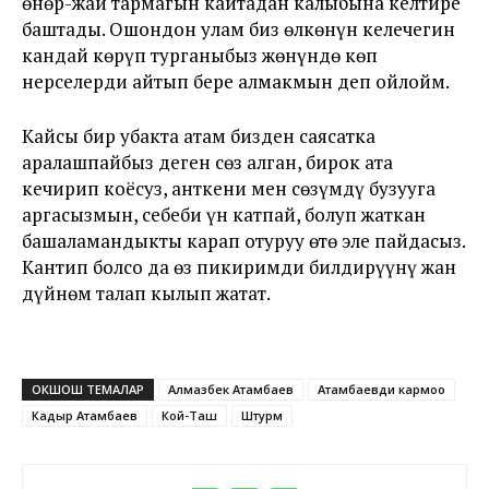
өнөр-жай тармагын кайтадан калыбына келтире
баштады. Ошондон улам биз өлкөнүн келечегин
кандай көрүп турганыбыз жөнүндө көп
нерселерди айтып бере алмакмын деп ойлойм.
Кайсы бир убакта атам бизден саясатка
аралашпайбыз деген сөз алган, бирок ата
кечирип коёсуз, анткени мен сөзүмдү бузууга
аргасызмын, себеби үн катпай, болуп жаткан
башаламандыкты карап отуруу өтө эле пайдасыз.
Кантип болсо да өз пикиримди билдирүүнү жан
дүйнөм талап кылып жатат.
ОКШОШ ТЕМАЛАР
Алмазбек Атамбаев
Атамбаевди кармоо
Кадыр Атамбаев
Кой-Таш
Штурм