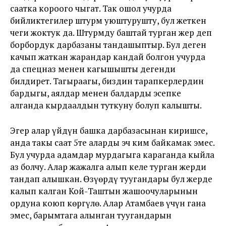
саатка короого чыгат. Так ошол учурда
бийликтегилер штурм уюштурушту, бул жеткен
чеги жоктук да. Штурмду баштай турган жер деп
борбордук дарбазаны тандашыптыр. Бул деген
качып жаткан жарандар кандай болгон учурда
да спецназ менен кагышышты дегенди
билдирет. Тагыраагы, биздин тарапкерлердин
бардыгы, аялдар менен балдарды эсепке
алганда кырдаалдын туткуну болуп калышты.
Эгер алар үйдүн башка дарбазасынан киришсе,
анда таңкы саат 5те аларды эч ким байкамак эмес.
Бул учурда адамдар мурдагыга караганда кыйла
аз болчу. Алар жаңжалга алып келе турган жерди
тандап алышкан. Өзүңөрдү туугандары бул жерде
калып калган Кой-Таштын жашоочуларынын
ордуна коюп көргүлө. Алар Атамбаев үчүн гана
эмес, барымтага алынган туугандарын