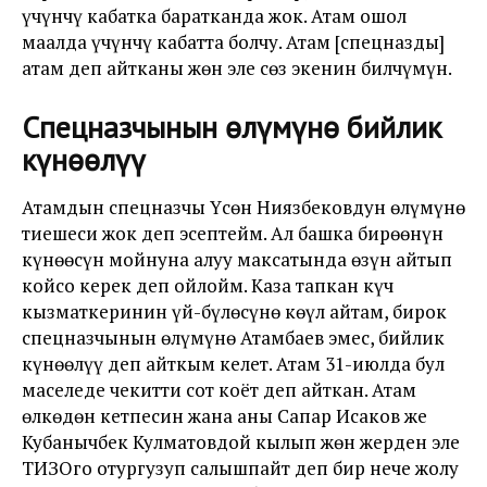
үчүнчү кабатка баратканда жок. Атам ошол
маалда үчүнчү кабатта болчу. Атам [спецназды]
атам деп айтканы жөн эле сөз экенин билчүмүн.
Спецназчынын өлүмүнө бийлик
күнөөлүү
Атамдын спецназчы Үсөн Ниязбековдун өлүмүнө
тиешеси жок деп эсептейм. Ал башка бирөөнүн
күнөөсүн мойнуна алуу максатында өзүн айтып
койсо керек деп ойлойм. Каза тапкан күч
кызматкеринин үй-бүлөсүнө көңүл айтам, бирок
спецназчынын өлүмүнө Атамбаев эмес, бийлик
күнөөлүү деп айткым келет. Атам 31-июлда бул
маселеде чекитти сот коёт деп айткан. Атам
өлкөдөн кетпесин жана аны Сапар Исаков же
Кубанычбек Кулматовдой кылып жөн жерден эле
ТИЗОго отургузуп салышпайт деп бир нече жолу