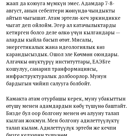
жаап да коюуга мүмкүн эмес. Адамдар 7-8-
август, анын себептери жөнүндө чындыкты
айтып чыгышат. Атам эртели-кеч эркиндикке
чыгат деп ойлойм. Эгер ал катачылыктарды
кетирген болсо деле өлкө үчүн кылгандары —
аларды кыйла басып өтөт. Мисалы,
энергетикалык жана идеологиялык көз
карандысыздык. Ошол эле Көчмөн оюндары.
Алгачкы өнүктүрүү институттары, ЕАЭБге
кошулуу, санарип транформациясы,
инфраструктуралык долбоорлор. Мунун
бардыгын чийип салууга болбойт.
Камакта атам отурбашы керек, муну убакыттын
өтүшү менен адамдардын көбү түшүнө баштайт.
Бизде бул оор болгону менен өч алууну талап
кылган жокмун. Мен болгону адилеттүүлүктү
талап кылам. Адилеттүүлүк эртеби же кечпи
бизге келээрин түшүнөм.