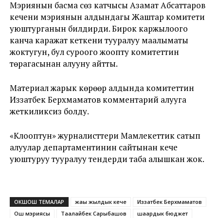
Мэриянын басма сөз катчысы Азамат Абсаттаров
кечени мэриянын алдындагы Жаштар комитети
уюштурганын билдирди. Бирок каржылоого
канча каражат кеткени тууралуу маалыматы
жоктугун, бул суроого жоопту комитеттин
төрагасынан алууну айтты.
Материал жарык көрөөр алдында комитеттин
Иззатбек Берхмаматов комментарий алууга
жеткиликсиз болду.
«Клооптун» журналисттери Мамлекеттик сатып
алуулар департаментинин сайтынан кече
уюштуруу тууралуу тендерди таба алышкан жок.
ОКШОШ ТЕМАЛАР
жаңы жылдык кече
Иззатбек Берхмаматов
Ош мэриясы
Таалайбек Сарыбашов
шаардык бюджет