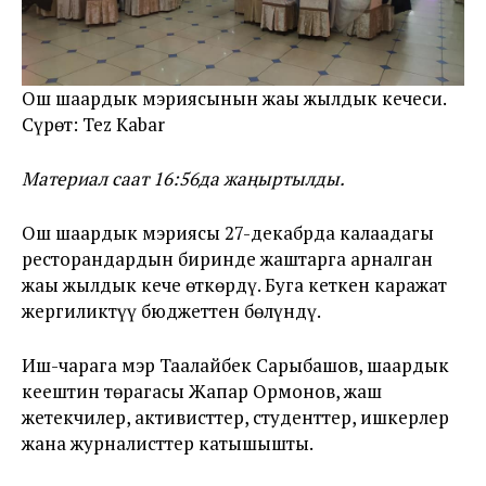
Ош шаардык мэриясынын жаңы жылдык кечеси.
Сүрөт: Tez Kabar
Материал саат 16:56да жаңыртылды.
Ош шаардык мэриясы 27-декабрда калаадагы
ресторандардын биринде жаштарга арналган
жаңы жылдык кече өткөрдү. Буга кеткен каражат
жергиликтүү бюджеттен бөлүндү.
Иш-чарага мэр Таалайбек Сарыбашов, шаардык
кеңештин төрагасы Жапар Ормонов, жаш
жетекчилер, активисттер, студенттер, ишкерлер
жана журналисттер катышышты.