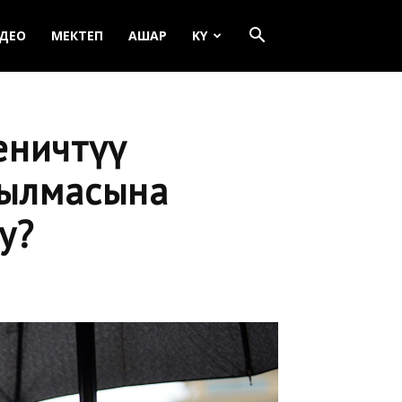
ДЕО
МЕКТЕП
АШАР
KY
еничтүү
сылмасына
у?