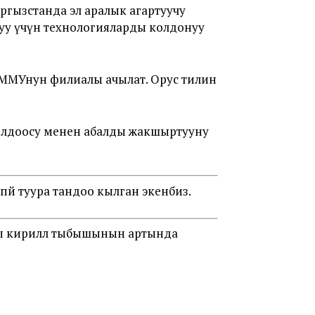
ргызстанда эл аралык агартуучу
уу үчүн технологияларды колдонуу
ММУнун филиалы ачылат. Орус тилин
колдоосу менен абалды жакшыртууну
өтпөй туура тандоо кылган экенбиз.
гы кирилл тыбышынын артында