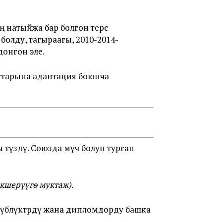
ң натыйжа бар болгон терс
болду, тагыраагы, 2010-2014-
донгон эле.
ттарына адаптация боюнча
 түздү. Союзда мүчө болуп турган
кшерүүгө муктаж).
үбөлүктөрдү жана дипломдорду башка