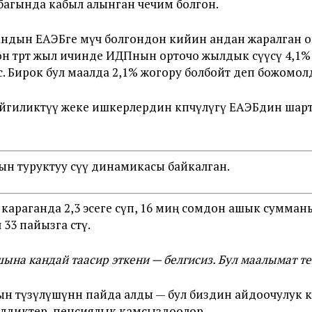
 убагында кабыл алынган чечим болгон.
андын ЕАЭБге мүчө болгондон кийин андан жаралган о
он төрт жыл ичинде ИДПнын орточо жылдык өсүүсү 4,1% 
с. Бирок бул маалда 2,1% жогору болбойт деп божомол
йгиликтүү жеке ишкерлердин көпчүлүгү ЕАЭБдин шар
н туруктуу өсүү динамикасы байкалган.
араганда 2,3 эсеге өсүп, 16 миң сомдон ашык сумманы
33 пайызга өстү.
на кандай таасир эткени — белгисиз. Бул маалымат те
 түзүлүшүнөн пайда алды — бул биздин айдоочулук к
пилдиктер, пенсиялык камсыздоолор.