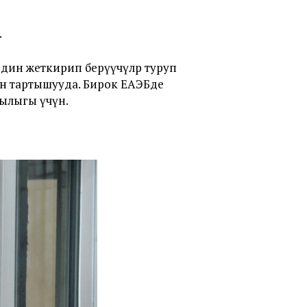
.
дин жеткирип берүүчүлөр туруп
н тартышууда. Бирок ЕАЭБде
ылыгы үчүн.