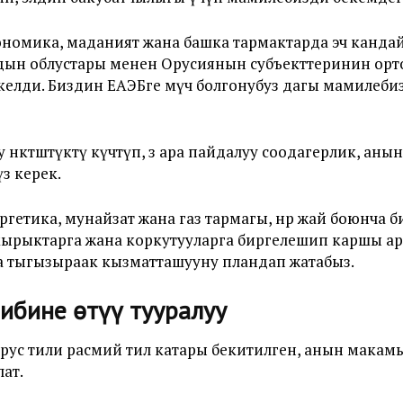
экономика, маданият жана башка тармактарда эч канд
ндын облустары менен Орусиянын субъекттеринин ор
лди. Биздин ЕАЭБге мүчө болгонубуз дагы мамилеби
 өнөктөштүктү күчөтүп, өз ара пайдалуу соодагерлик, 
з керек.
гетика, мунайзат жана газ тармагы, өнөр жай боюнча
акырыктарга жана коркутууларга биргелешип каршы а
 тыгызыраак кызматташууну пландап жатабыз.
ибине өтүү тууралуу
с тили расмий тил катары бекитилген, анын макамы өз
ат.