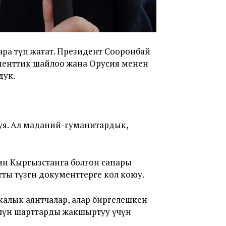
а өтүп жатат. Президент Сооронбай
менттик шайлоо жана Орусия менен
дук.
уя. Ал маданий-гуманитардык,
ин Кыргызстанга болгон сапары
ы түзгөн документтерге кол коюу.
икалык аянтчалар, алар биргелешкен
үчүн шарттарды жакшыртуу үчүн