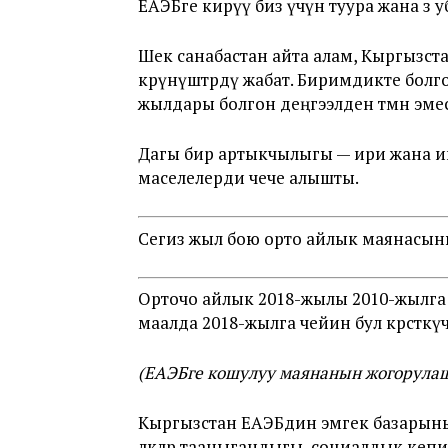
ЕАЭБге кирүү биз үчүн туура жана өз
Шек санабастан айта алам, Кыргызст
көрүнүштөрдү жабат. Биримдикте болг
жылдары болгон деңгээлден төмөн эме
Дагы бир артыкчылыгы — ири жана и
маселелерди чече алышты.
Сегиз жыл бою орто айлык маянасыны
Орточо айлык 2018-жылы 2010-жылга к
маалда 2018-жылга чейин бул көрсөткүч 
(ЕАЭБге кошулуу маянанын жогорулашы
Кыргызстан ЕАЭБдин эмгек базарынын
өлкөлөр тааныгандыгы, социалдык ке