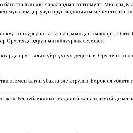
 багытталган иш-чаралардын топтому өтөт. Мисалы, Кы
нен мугалимдер үчүн орус маданияты менен тилин ок
н окуу конкурсуна катышып, мындан тышкары, Ошто 
 Орусияда өздөрүн ыңгайлуураак сезишет.
ктарда орус тилин үйрөтүүнүн деңгээли. Орусиянын 
н эгемен алган убакта эле көтөрүлгөн. Бирок ал убакта 
дыгы жок. Республиканын маданий жана илимий дыма