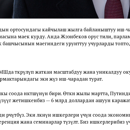
ын ортосундагы кайчылаш жылга байланыштуу иш-чар
асына маек курду. Анда Жээнбеков орус тили, парла
лкө башчысынын маегиндеги урунттуу учурларды топто
Шда өткөрүлүп жаткан масштабдуу жана уникалдуу ок
рмактарындагы эки жүз иш-чарадан турат.
 соода өнөктөшүнүн бири. Өткөн жылы мартта, Путинд
үүгө жетишкенбиз — 6 млрд доллардан ашуун каражатт
өөрчүтөбүз. Эки өлкөнүн ишкерлери үчүн соода эконом
ренция жана семинарлар түзүлөт. Биз ишкерлерибиз 