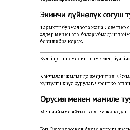
Экинчи дүйнөлүк согуш т
Тарыхты бурмалоого жана Советтер со
элдер менен ата-баларыбыздын тайма
беришибиз керек.
Бул бир гана менин оюм эмес, бул би
Кайчылаш жылында жеңиштин 75 жылды
күчөтүлгөн көңүл бурулат. Фронтко атт
Орусия менен мамиле ту
Мен дайыма айтып келгем жана дагы 
Биз Орусия менен бирге алдыга жыл