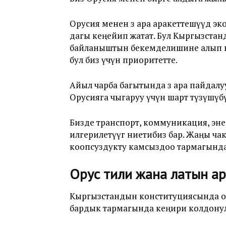
Орусия менен өз ара аракеттешүүдө 
дагы кеңейип жатат. Бул Кыргызста
байланыштын бекемделишине алып ке
бул биз үчүн приоритетте.
Айыл чарба багытында өз ара пайдалуу
Орусияга чыгаруу үчүн шарт түзүшүбү
Бизде транспорт, коммуникация, энер
илгерилетүүгө ниетибиз бар. Жаңы ч
коопсуздукту камсыздоо тармагында
Орус тили жана латын ар
Кыргызстандын конституциясында ору
бардык тармагында кеңири колдонул