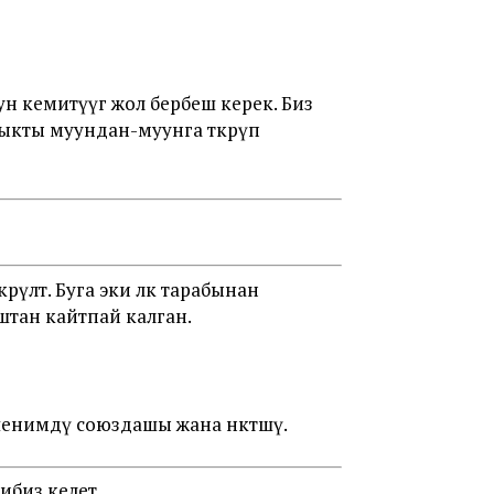
н кемитүүгө жол бербеш керек. Биз
ыкты муундан-муунга өткөрүп
өт. Буга эки өлкө тарабынан
уштан кайтпай калган.
нимдү союздашы жана өнөктөшү.
ибиз келет.