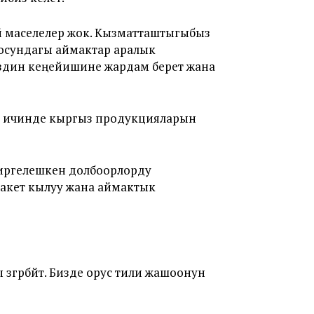
ай маселелер жок. Кызматташтыгыбыз
тосундагы аймактар аралык
здин кеңейишине жардам берет жана
анын ичинде кыргыз продукцияларын
 биргелешкен долбоорлорду
ракет кылуу жана аймактык
гөрбөйт. Бизде орус тили жашоонун