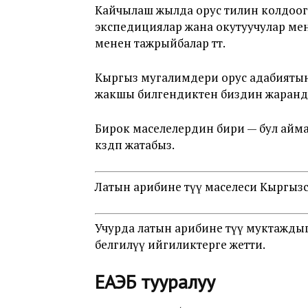
Кайчылаш жылда орус тилин колдоого
экспедициялар жана окутуучулар ме
менен тажрыйбалар өтөт.
Кыргыз мугалимдери орус адабияты
жакшы билгендиктен биздин жарандар
Бирок маселелердин бири — бул айма
көздөп жатабыз.
Латын арибине өтүү маселеси Кыргызста
Учурда латын арибине өтүү муктаж
белгилүү ийгиликтерге жетти.
ЕАЭБ тууралуу