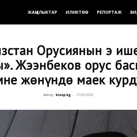
ЖАҢЫЛЫКТАР
ИЛИКТӨӨ
РЕПОРТАЖ
ВИ
зстан Орусиянын эң иш
». Жээнбеков орус ба
мне жөнүндө маек курд
Автор:
kloop.kg
-
27/02/2020