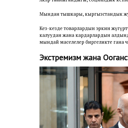
Мындан тышкары, кыргызстандык жуму
Кез-кезде товарлардын эркин жүгүрт
калуудан жана кардарлардын алдын
мындай маселелер биргеликте гана 
Экстремизм жана Ооганс