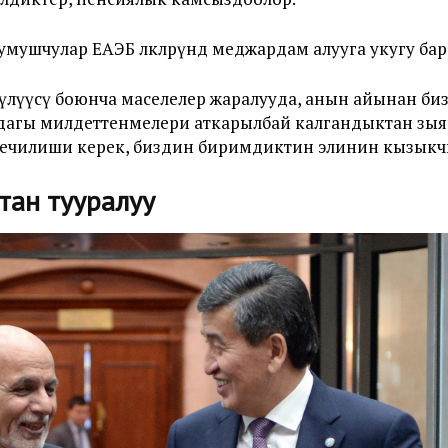
шчулар ЕАЭБ өлкөлөрүндө меджардам алууга укугу бар
үлүүсү боюнча маселелер жаралууда, анын айынан биз
дагы милдеттенмелери аткарылбай калгандыктан зыя
чечилиши керек, биздин биримдиктин элинин кызыкч
тан тууралуу