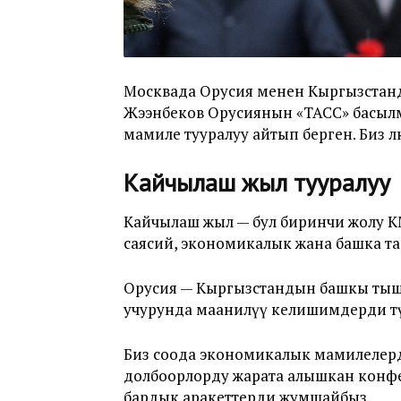
Москвада Орусия менен Кыргызстанд
Жээнбеков Орусиянын «ТАСС» басылм
мамиле тууралуу айтып берген. Биз ө
Кайчылаш жыл тууралуу
Кайчылаш жыл — бул биринчи жолу КМ
саясий, экономикалык жана башка та
Орусия — Кыргызстандын башкы тышкы
учурунда маанилүү келишимдерди түз
Биз соода экономикалык мамилелерди 
долбоорлорду жарата алышкан конфе
бардык аракеттерди жумшайбыз.