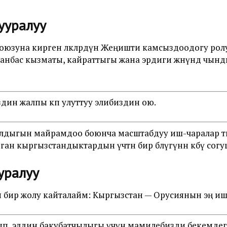
ууралуу
юзуна кирген өлкөлөрдүн Жеңишти камсыздоодогу ролу
нбас кызматы, кайраттыгы жана эрдиги жөнүндө чынд
здин жалпы көп улуттуу элибиздин ою.
гын майрамдоо боюнча масштабдуу иш-чаралар өткөрүл
анган кыргызстандыктардын үчтөн бир бөлүгүнөн көбү сог
уралуу
бир жолу кайталайм: Кыргызстан — Орусиянын эң ише
ып, элдин бакубатчылыгы үчүн мамилебизди бекемдег