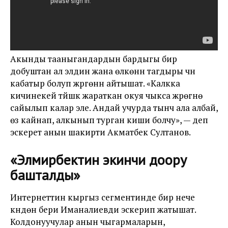
Акынды тааныгандардын бардыгы бир
добуштан ал элдин жана өлкөнүн тагдыры үчүн
кабатыр болуп жүргөнүн айтышат. «Калкка
кичинекей түйшүк жараткан окуя чыкса жүрөгүнө
сайылып калар эле. Андай учурда тынч ала албай,
өзү кайнап, алкынып турган киши болчу», — деп
эскерет анын шакирти Акматбек Султанов.
«Элмирбектин экинчи доору
башталды»
Интернеттин кыргыз сегментинде бир нече
күндөн бери Иманалиевди эскерип жатышат.
Колдонуучулар анын чыгармаларын,