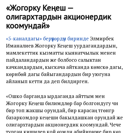
«Жогорку Кеңеш —
олигархтардын акционердик
коомундай
»
«5-каналдагы» берүүлөрдүн биринде
Элмирбек
Иманалиев Жогорку Кеңеш уурдагандардын,
мамлекеттик кызматты кыянатчылык менен
пайдаландардын же болбосо салыктан
качкандардын, кыскача айтканда көмүскө дагы,
көрүнбөй дагы байыгандардын бир уюгуна
айланып кетти да деп билдирген.
«Ошко барганда ырдаганда айттым мен
Жогорку Кеңеш билимдүүлөрү бар болгондугу үчүн
бир топ жакшы орундай, бир карасаң түгөнгүр
базаркомдор кеңеши бакылдашкан орундай же
олигархтардын акционердик коомундай. Чече
турган кишилер кой өзүмдүн абийириме бир көз