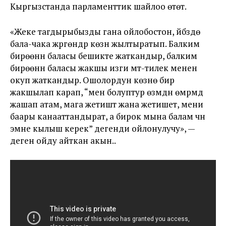
Кыргызстанда парламенттик шайлоо өтөт.
«Жеке тагдырыбызды гана ойлобостон, үйүбүздө
бала-чака жүргөндүр көзүн жылтыратып. Балким
бирөөнүн баласы бешикте жаткандыр, балким
бирөөнүн баласы жакшы изги үмүт-тилек менен
окуп жаткандыр. Ошолордун көзүнө бир
жакшылап карап, “мен болуптур өзүмдүн өмүрүмдү
жашап атам, мага жетиштүү жана жетишет, мени
баары канааттандырат, а бирок мына балам үчүн
эмне кылыш керек” дегенди ойлонулучу», —
деген ойду айткан акын..