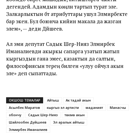
дегендей. Адамдын көңүлүн тартып турат эле.
Залкарлыктын бүт атрибуттары ушул Элмирбекте
бар экен. Бул боюнча кийин макала да жазган
элем», — деди Дүйшеев.
Ал эми депутат Садык Шер-Нияз Элмирбек
Иманалиевди акыркы сапарга узатып жатып
кыргыздын гана эмес, казактын да салтын,
философиясын терең билген «улуу ойчул акын
эле» деп сыпаттады.
ОКШОШ ТЕМАЛАР
Айтыш
Ак таңдай акын
Асылбек Маратов
кыргыз эл артисти
маданият
Манасчы
обончу
Садык Шер-Нияз
төкмө акын
Шайлообек Дүйшеев
Эл аралык айтыш
Элмирбек Иманалиев