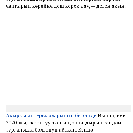
чаптырып көрөйүнчү деш керек да», — деген акын.
Акыркы интервьюларынын биринде
Иманалиев
2020-жыл жооптуу экенин, эл тагдырын тандай
турган жыл болгонун айткан. Күзүндө