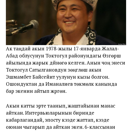
Ак таңдай акын 1978-жылы 17-январда Жалал-
Абад облусунун Токтогул районундагы Өзгөрүш
айылында жарык дүйнөгө келген. Анын чоң энеси
Токтогул Сатылгановдун үзөңгүлөшү акын
Эшмамбет Байсейит уулунун кызы болгон.
Ошондуктан да Иманалиев төкмөлүк канында
бар экенин айтып жүргөн.
Акын катты эрте таанып, жаштайынан манас
айткан. Интервьюларынын биринде
кабарлагандай, эпосту кээде жаттап, кээде
оюнан чыгарып да айткан экен. 6-классынан