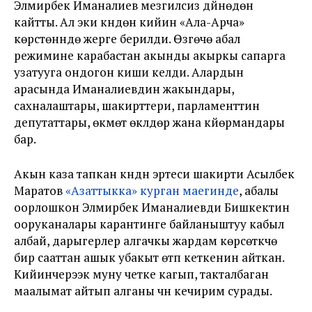
Элмирбек Иманалиев мезгилсиз дүйнөдөн
кайтты. Ал эки күндөн кийин «Ала-Арча»
көрүстөнүндө жерге берилди. Өзгөчө абал
режимине карабастан акынды акыркы сапарга
узатууга ондогон киши келди. Алардын
арасында Иманалиевдин жакындары,
сахналаштары, шакирттери, парламенттин
депутаттары, өкмөт өкүлдөрү жана күйөрмандары
бар.
Акын каза тапкан күндүн эртеси шакирти Асылбек
Маратов
«Азаттыкка» курган маегинде
, абалы
оорлошкон Элмирбек Иманалиевди Бишкектин
ооруканалары карантинге байланыштуу кабыл
албай, дарыгерлер алгачкы жардам көрсөткүчө
бир сааттан ашык убакыт өтүп кеткенин айткан.
Кийинчерээк муну четке кагып, такталбаган
маалымат айтып алганы үчүн кечирим сурады.