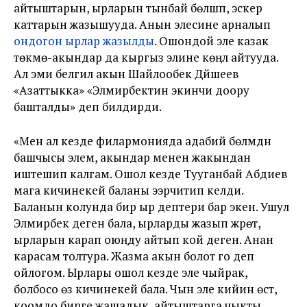
айтыштарын, ырларын тынбай бөлүшүп, эскерүү
каттарын жазышууда. Анын элесине арналып
ондогон ырлар жазылды
. Ошондой эле казак
төкмө-акындар да кыргыз элине көңүл айтууда.
Ал эми белгилүү акын Шайлообек Дүйшеев
«Азаттыкка» «Элмирбектин экинчи доору
башталды» деп билдирди.
«Мен ал кезде филармонияда адабий бөлүмдүн
башчысы элем, акындар менен жакындан
иштешип калгам. Ошол кезде Тууганбай Абдиев
мага кичинекей баланы ээрчитип келди.
Баланын колунда бир ыр дептери бар экен. Ушул
Элмирбек деген бала, ырларды жазып жүрөт,
ырларын карап оюңду айтып кой деген. Анан
карасам толтура. Жазма акын болот го деп
ойлогом. Ырлары ошол кезде эле чыйрак,
болбосо өзү кичинекей бала. Чын эле кийин өстү,
коомдо бирге жашадык, айтыштарга чыкты