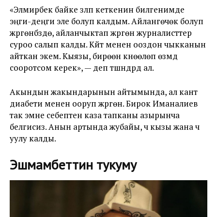
«Элмирбек байке үзүлүп кеткенин билгенимде
эңги-деңги эле болуп калдым. Айлангөчөк болуп
жүргөнүбүздө, айланчыктап жүргөн журналисттер
суроо салып калды. Күйүт менен ооздон чыкканын
айткан экем. Кыязы, бирөөнү күнөөлөп өзүмдү
сооротсом керек», — деп түшүндүрдү ал.
Акындын жакындарынын айтымында, ал кант
диабети менен ооруп жүргөн. Бирок Иманалиев
так эмне себептен каза тапканы азырынча
белгисиз. Анын артында жубайы, үч кызы жана үч
уулу калды.
Эшмамбеттин тукуму