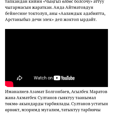
тапкандан кийин «Чыңгыз өлбөс болсочу» аттуу
чыгармасын жараткан. Анда Айтматовдун
бейнесине токтолуп, аны «Ааламдык адабиятта,
Арстаныбыз дечи элек» деп жоктоп ырдайт.
Иманалиев Азамат Болгонбаев, Асылбек Маратов
жана Акматбек Султанов сыяктуу таанымал
төкмө-акындарды тарбиялады. Султанов устатын
өрнөктүү, мээримдүү мугалим, татыктуу тарбиячы