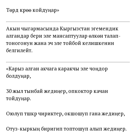
Төрдү күрөө койдуңар»
Акын чыгармасында Кыргызстан эгемендик
алгандар бери эле мансаптуулар өлкөнү талап-
тоногонун жана эч эле тойбой келишкенин
белгилейт.
«Карыз алган акчага каракчы эле чоңдор
болдуңар,
30 жыл тынбай жедиңер, опкоктор качан
тойдуңар.
Оюлуп түшкүр чириктер, окшошуп гана жедиңер,
Отуз-кыркың биригип топтошуп алып жедиңер.