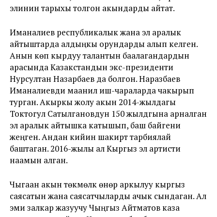
элинин тарыхы толгон акындарды айтат.
Иманалиев республикалык жана эл аралык
айтыштарда алдыңкы орундарды алып келген.
Анын көп кырдуу талантын баалагандардын
арасында Казакстандын экс-президенти
Нурсултан Назарбаев да болгон. Наразбаев
Иманалиевди маанилүү иш-чараларда чакырып
турган. Акыркы жолу акын 2014-жылдагы
Токтогул Сатылгановдун 150 жылдгына арналган
эл аралык айтышка катышып, баш байгени
жеңген. Андан кийин шакирт тарбиялай
баштаган. 2016-жылы ал Кыргыз эл артисти
наамын алган.
Чыгаан акын төкмөлүк өнөрү аркылуу кыргыз
саясатын жана саясатчыларды ачык сындаган. Ал
эми залкар жазуучу Чыңгыз Айтматов каза