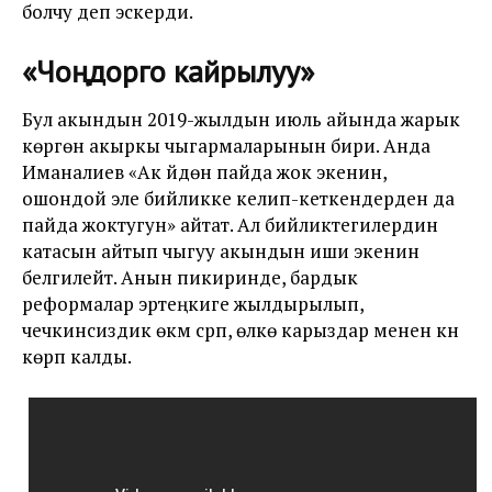
болчу деп эскерди.
«Чоңдорго кайрылуу»
Бул акындын 2019-жылдын июль айында жарык
көргөн акыркы чыгармаларынын бири. Анда
Иманалиев «Ак үйдөн пайда жок экенин,
ошондой эле бийликке келип-кеткендерден да
пайда жоктугун» айтат. Ал бийликтегилердин
катасын айтып чыгуу акындын иши экенин
белгилейт. Анын пикиринде, бардык
реформалар эртеңкиге жылдырылып,
чечкинсиздик өкүм сүрүп, өлкө карыздар менен күн
көрүп калды.