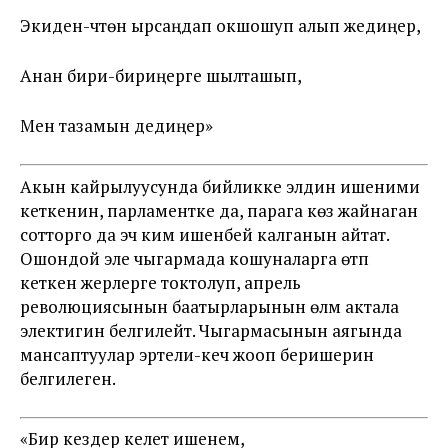
Экиден-үчтөн ырсаңдап окшошуп алып жедиңер,
Анан бири-бириңерге шылташып,
Мен тазамын дедиңер»
Акын кайрылуусунда бийликке элдин ишеними
кеткенин, парламентке да, парага көзү жайнаган
сотторго да эч ким ишенбей калганын айтат.
Ошондой эле чыгармада кошуналарга өтүп
кеткен жерлерге токтолуп, апрель
революциясынын баатырларынын өлүмү актала
электигин белгилейт. Чыгармасынын аягында
мансаптуулар эртели-кеч жооп беришерин
белгилеген.
«Бир кездер келет ишенем,