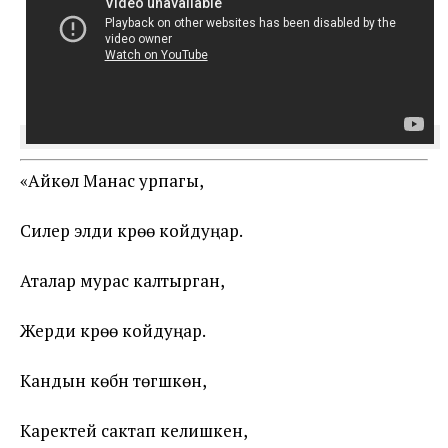
«Айкөл Манас урпагы,
Силер элди күрөө койдуңар.
Аталар мурас калтырган,
Жерди күрөө койдуңар.
Кандын көбүн төгүшкөн,
Каректей сактап келишкен,