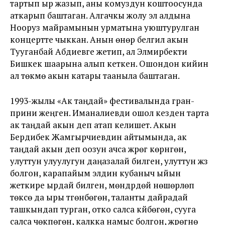
тартып ыр жазып, аны комуздун коштоосунда
аткарып баштаган. Алгачкы жолу эл алдына
Нооруз майрамынын урматына уюштурулган
концертте чыккан. Анын өнөрү белгилүү акын
Тууганбай Абдиевге жетип, ал Элмирбекти
Бишкек шаарына алып кеткен. Ошондон кийин
ал төкмө акын катары тааныла баштаган.
1993-жылы «Ак таңдай» фестивалында гран-
прини жеңген. Иманалиевди ошол кезден тарта
ак таңдай акын деп атап келишет. Акын
Бердибек Жамгырчиевдин айтымында, ак
таңдай акын деп оозун ачса жүрөгү көрүнгөн,
улуттун улуулугун даңазалай билген, улуттун жүзү
болгон, карапайым элдин кубаныч ыйын
жеткире ырдай билген, мөндүрдөй нөшөрлөп
төксө да ыры түгөнбөгөн, таланты дайрадай
ташкындап турган, отко салса күйбөгөн, сууга
салса чөкпөгөн, калкка намыс болгон, жүрөгүнө