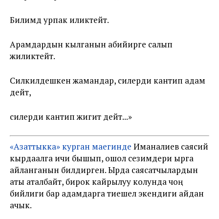
Билимдүү урпак иликтейт.
Арамдардын кылганын абийирге салып
жиликтейт.
Силкилдешкен жамандар, силерди кантип адам
дейт,
силерди кантип жигит дейт...»
«Азаттыкка» курган маегинде
Иманалиев саясий
кырдаалга ичи бышып, ошол сезимдери ырга
айланганын билдирген. Ырда саясатчылардын
аты аталбайт, бирок кайрылуу колунда чоң
бийлиги бар адамдарга тиешелүү экендиги айдан
ачык.