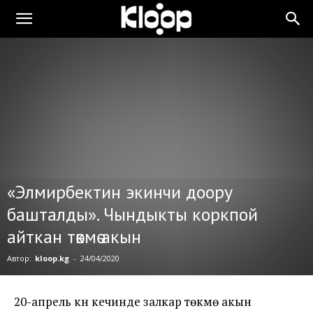
«Элмирбектин экинчи доору
башталды». Чындыкты коркпой
айткан төкмө акын
Автор:
kloop.kg
-
24/04/2020
20-апрель күнү кечинде залкар төкмө акын