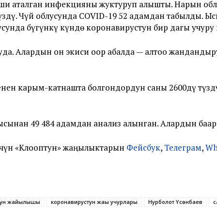
иши аталган инфекцияны жуктуруп алышты. Нарын об
дү. Чүй облусунда COVID-19 52 адамдан табылды. Ыс
лусунда бүгүнкү күндө коронавирустун бир дагы учуру 
уда. Алардын он экиси оор абалда — алтоо жандандыр
енен карым-катнашта болгондордун саны 2600дү түз
ысынан 49 484 адамдан анализ алынган. Алардын ба
үчүн «Клооптун» жаңылыктарын
Фейсбук
,
Телеграм
,
Wh
тун жайылышы
коронавирустун жаңы учурлары
Нурболот Үсөнбаев
с