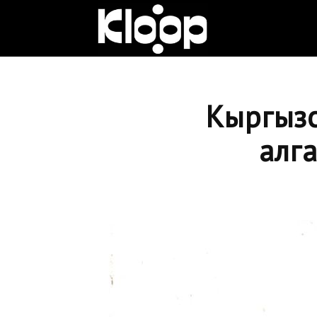
Клооп
кыргызча
Кыргызс
алг
|
Кыргызстан
жаңылыктары