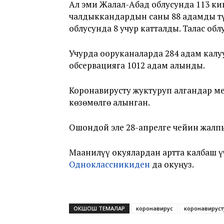
Ал эми Жалал-Абад облусунда 113 к
чалдыккандардын саны 88 адамды түз
облусунда 8 учур катталды. Талас об
Учурда ооруканаларда 284 адам калу
обсервацияга 1012 адам алынды.
Коронавирусту жуктуруп алгандар м
көзөмөлгө алынган.
Ошондой эле 28-апрелге чейин жалп
Маанилүү окуялардан артта калбаш 
Одноклассникиден
да окуңуз.
ОКШОШ ТЕМАЛАР
коронавирус
коронавирус