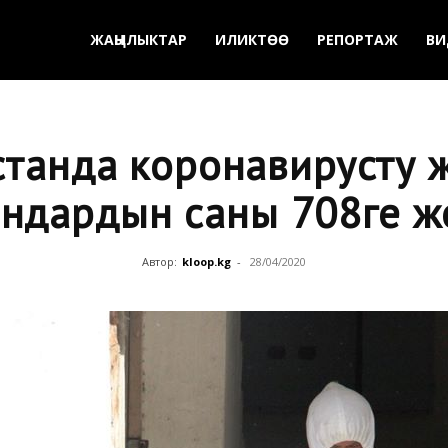
ЖАҢЫЛЫКТАР
ИЛИКТӨӨ
РЕПОРТАЖ
ВИ
танда коронавирусту 
андардын саны 708ге ж
Автор:
kloop.kg
-
28/04/2020