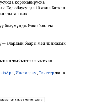
лусунда коронавируска
ык-Көл облусунда 10 жана Баткен
катталган жок.
уу бөлүмүндө. Өлкө боюнча
дү — алардын баары медициналык
арынын жыйынтыгы чыккан.
atsApp
,
Инстаграм
,
Твиттер
жана
аламаттык сактоо министрлиги