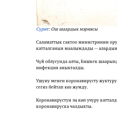
Сүрөт
: Ош шаардык мэриясы
Саламаттык сактоо министринин орун
катталганын маалымдады — алардын
Чүй облусунда алты, Бишкек шаарын
инфекция аныкталды.
Ушуну менен коронавирусту жуктуру
сегиз бейтап көз жумду.
Коронавирустун эң көп учуру каттал
коронавируска чалдыкты.