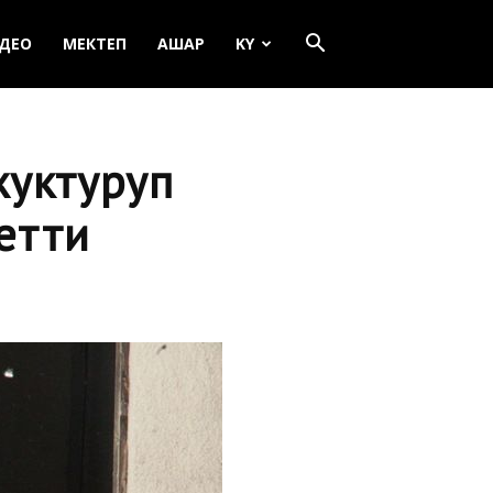
ДЕО
МЕКТЕП
АШАР
KY
жуктуруп
етти