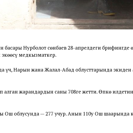
 басары Нурболот Үсөнбаев 28-апрелдеги брифингде 
 экөөсү медкызматкер.
да үч, Нарын жана Жалал-Абад облусттарында экиден
п алган жарандардын саны 708ге жетти. Өпкө илдети
ды Ош облусунда — 277 учур. Анын 110у Ош шаарында