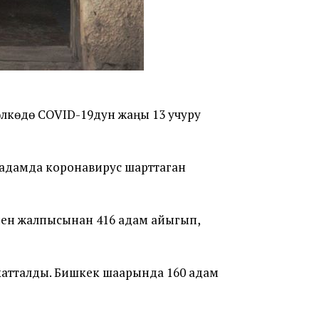
өлкөдө COVID-19дун жаңы 13 учуру
 адамда коронавирус шарттаган
нен жалпысынан 416 адам айыгып,
 катталды. Бишкек шаарында 160 адам