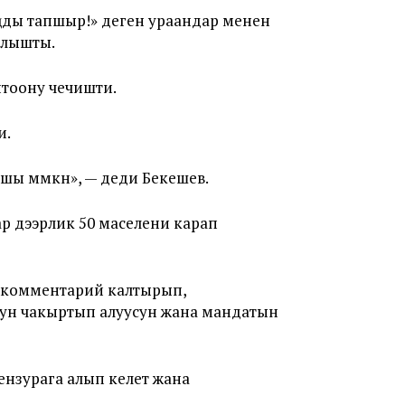
ыңды тапшыр!» деген ураандар менен
ылышты.
птоону чечишти.
и.
шы мүмкүн», — деди Бекешев.
лар дээрлик 50 маселени карап
н комментарий калтырып,
рун чакыртып алуусун жана мандатын
нзурага алып келет жана