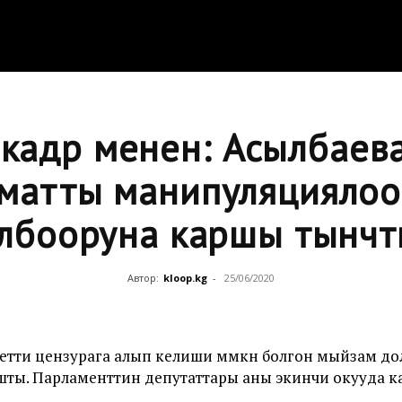
 кадр менен: Асылбаев
атты манипуляциялоо 
лбооруна каршы тынчт
Автор:
kloop.kg
-
25/06/2020
тти цензурага алып келиши мүмкүн болгон мыйзам д
ы. Парламенттин депутаттары аны экинчи окууда к