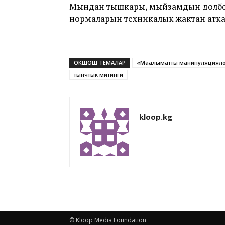
Мындан тышкары, мыйзамдын долбоор
нормаларын техникалык жактан атка
ОКШОШ ТЕМАЛАР
«Маалыматты манипуляциялоо
тынчтык митинги
kloop.kg
© Kloop Media Foundation