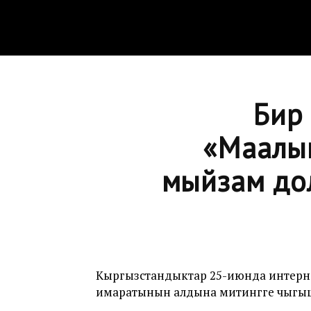
Бир
«Маалым
мыйзам до
Кыргызстандыктар 25-июнда интерне
имаратынын алдына митингге чыгышт