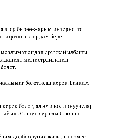
на эгер бирөө-жарым интернетте
 коргоого жардам берет.
й маалымат андан ары жайылбашы
 Маданият министрлигинин
болот.
алымат бөгөттөлүшү керек. Балким
керек болот, ал эми колдонуучулар
 тийиш. Соттун сурамы боюнча
йзам долбоорунда жазылган эмес.