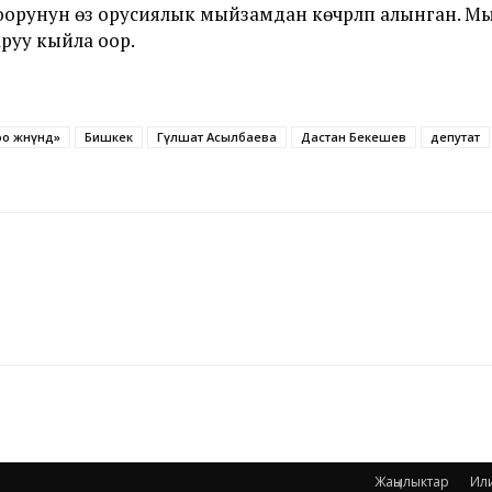
унун өзү орусиялык мыйзамдан көчүрүлүп алынган. 
руу кыйла оор.
 жөнүндө»
Бишкек
Гүлшат Асылбаева
Дастан Бекешев
депутат
Жаңылыктар
Ил