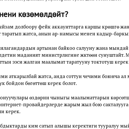
нени көзөмөлдөйт?
йзам долбоору фейк аккаунттарга каршы күрөшүүгө жа
т таратып жатса, анын ар-намысы менен кадыр-баркын
ыялагандардын артынан байкоо салууну жана мында
лдетин маданият министрлигине жүктөөнү сунуштайт.
тын ээси жалган маалымат таратууну токтотуш керек 
и аткарылбай жатса, анда соттун чечими боюнча ал ма
ук бойдон бөгөттөш керек болот.
уучулары өздөрүнүн чыныгы маалыматтарын көрсөтүшү 
нтернет-провайдерлерде жарым жыл бою сакталууга
и керек.
жабдыктарды ким сатып алышы керектиги тууралуу мы