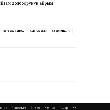
Мыйзам долбоорунун айрым
жогорку кеңеш
Кыргызстан
сөз эркиндиги
иктөө
Репортаж
Видео
Мектеп
Ашар
KY