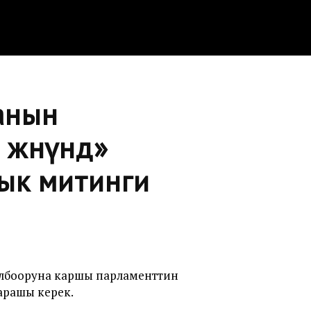
анын
жөнүндө»
ык митинги
олбооруна каршы парламенттин
арашы керек.