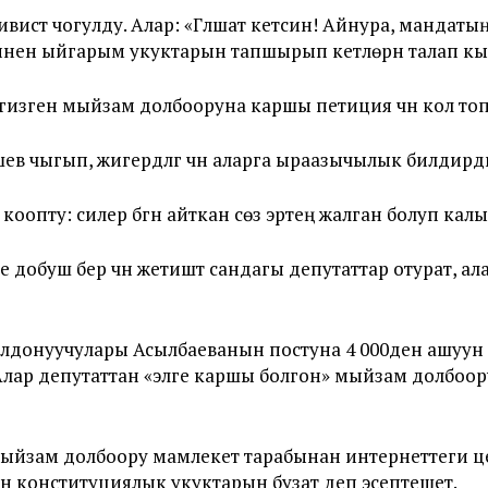
вист чогулду. Алар: «Гүлшат кетсин! Айнура, мандат
ен ыйгарым укуктарын тапшырып кетүүлөрүн талап к
гизген мыйзам долбооруна каршы петиция үчүн кол то
 чыгып, жигердүүлүгү үчүн аларга ыраазычылык билдирд
опту: силер бүгүн айткан сөз эртең жалган болуп калы
буш берүү үчүн жетиштүү сандагы депутаттар отурат, а
олдонуучулары Асылбаеванын постуна 4 000ден ашуу
 Алар депутаттан «элге каршы болгон» мыйзам долбоо
ыйзам долбоору мамлекет тарабынан интернеттеги це
н конституциялык укуктарын бузат деп эсептешет.