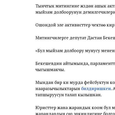
Тынчтык митингине жүздөн ашык акти
мыйзам долбоорунун демилгечилерин
Ошондой эле активисттер чектөө кир
Митингчилерге депутат Дастан Бекешев
«Бул мыйзам долбоору мунусу менен ко
Бекешевдин айтымында, парламентте до
чыгышмакчы.
Мындан бир күн мурда фейсбуктун к
нааразычылыктарын
билдиришкен
.
тапшыруусун талап кылышкан.
Юристтер жана жарандык коом бул м
жарандардын сөз эркиндигине болго