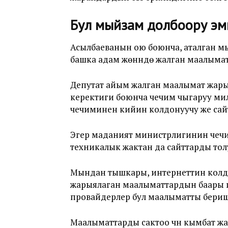
Бул мыйзам долбоору эм
Асылбаеванын ою боюнча, аталган мы
башка адам жөнүндө жалган маалыма
Депутат айым жалган маалымат жар
керектиги боюнча чечим чыгаруу ми
чечиминен кийин колдонуучу же сайт
Эгер маданият министрлигинин чечим
техникалык жактан да сайттарды тол
Мындан тышкары, интернеттин колдон
жарыялаган маалыматтардын баары и
провайдерлер бул маалыматты бериш
Маалыматтарды сактоо үчүн кымбат 