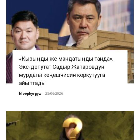
«Кызыңды же мандатыңды танда».
Экс-депутат Садыр Жапаровдун
мурдагы кеңешчисин коркутууга
айыптады
kloopkyrgyz
-
25/06/2026