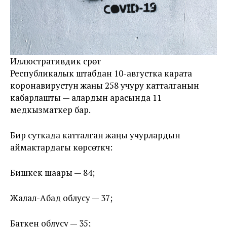
Иллюстративдик сүрөт
Республикалык штабдан 10-августка карата
коронавирустун жаңы 258 учуру катталганын
кабарлашты — алардын арасында 11
медкызматкер бар.
Бир суткада катталган жаңы учурлардын
аймактардагы көрсөткүчү:
Бишкек шаары — 84;
Жалал-Абад облусу — 37;
Баткен облусу — 35;