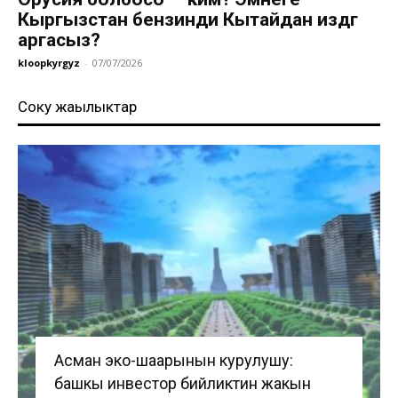
Кыргызстан бензинди Кытайдан издөөгө
аргасыз?
kloopkyrgyz
-
07/07/2026
Соңку жаңылыктар
Асман эко-шаарынын курулушу:
башкы инвестор бийликтин жакын