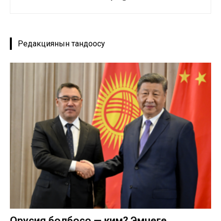
Редакциянын тандоосу
Орусия болбосо — ким? Эмнеге