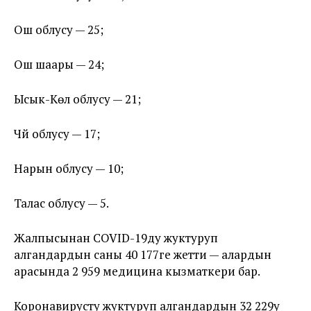
Ош облусу — 25;
Ош шаары — 24;
Ысык-Көл облусу — 21;
Чүй облусу — 17;
Нарын облусу — 10;
Талас облусу — 5.
Жалпысынан COVID-19ду жуктуруп
алгандардын саны 40 177ге жетти — алардын
арасында 2 959 медицина кызматкери бар.
Коронавирусту жуктуруп алгандардын 32 229у