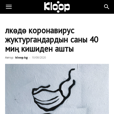
Өлкөдө коронавирус
жуктургандардын саны 40
миң кишиден ашты
Автор:
kloop.kg
-
10/08/2020