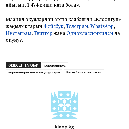
айыгып, 1 474 киши каза болду.
Маанилүү окуялардан артта калбаш үчүн «Клооптун»
жаңылыктарын
Фейсбук
,
Телеграм
,
WhatsApp
,
Инстаграм
,
Твиттер
жана
Одноклассникиден
да
окуңуз.
ОКШОШ ТЕМАЛАР
коронавирус
коронавирустун жаңы учурлары
Республикалык штаб
kloop.kg