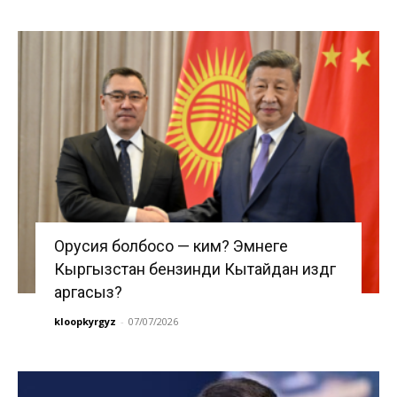
Орусия болбосо — ким? Эмнеге
Кыргызстан бензинди Кытайдан издөөгө
аргасыз?
kloopkyrgyz
-
07/07/2026