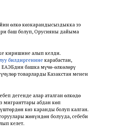
ийин өлкө көзкарандысыздыкка ээ
ери баш болуп, Орусияны дайыма
ке киришине алып келди.
луу билдиргенине
карабастан,
а ЕАЭБдин башка мүчө-өлкөлөрү
үүчүлөр товарларды Казакстан менен
беп дегенде алар аталган өлкөдө
з мигранттары абдан көп
штөрдөн көз каранды болуп калган.
оруулары жөнүндөн болууда, себеби
лып келет.