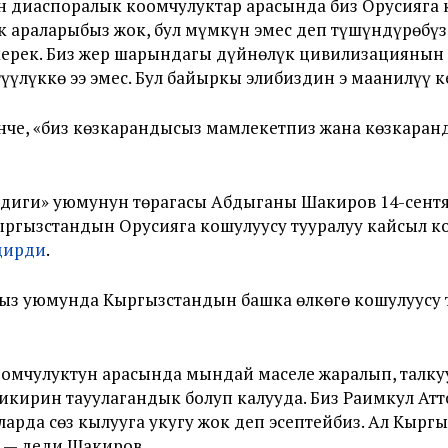
 диаспоралык коомчулуктар арасында биз Орусияга 
ек араларыбыз жок, бул мүмкүн эмес деп түшүндүрөбүз
ерек. Биз жер шарындагы дүйнөлүк цивилизациянын б
ттүүлүккө ээ эмес. Бул байыркы элибиздин эң маанилүү
че, «биз көзкарандысыз мамлекетпиз жана көзкаранд
диги» уюмунун төрагасы Абдыганы Шакиров 14-сентя
ргызстандын Орусияга кошулуусу тууралуу кайсыл 
дирди
.
ыз уюмунда Кыргызстандын башка өлкөгө кошулуусу т
омчулуктун арасында мындай маселе жаралып, талкуу
пикирин таңуулагандык болуп калууда. Биз Раимкул А
рда сөз кылууга укугу жок деп эсептейбиз. Ал Кыр
, — деди Шакиров.