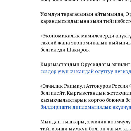
Уюмдун төрагасынын айтымында, Ор
карандысыздыгына зыян тийгизбест
«Экономикалык мамилелерди өнүктүрү
саясий жана экономикалык кыйынчыл
белгиледи Шакиров.
Кыргызстандын Орусиядагы элчилиги
сөздөр үчүн эч кандай олуттуу негиз
«Элчилик Раимкул Аттокуров Россия
белгилейт. Кыргызстандын жетекчил
кызыкчылыктарын коргоо боюнча бек
билдиришти дипломатиялык өкүлчүл
Мындан тышкары, элчилик коомчулу
тийгизиши мүмкүн болгон чагым кыл