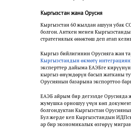
Кыргызстан жана Орусия
Кыргызстан 60 жылдан ашуун убак С
болгон. Анткен менен Кыргызстанды
стратегиялык өнөктөш деп атап кели
Кыргыз бийлигинин Орусияга жан та
Кыргызстандын өкмөтү интеграциян
эксперттер дайыма ЕАЭБге кирүүнүн 
кыргыз өнүмдөрүн басып жатканы туу
Орусиянын базарына экспорттоо бар
ЕАЭБ айрым бир деңгээлде Орусияда 
жумушка орношуу үчүн көп документ
болгондуктан Кыргызстан Орусиянын
Бул жерде кеп Кыргызстандын ИДПсы
ар бир экономикалык өзгөрүү мигра