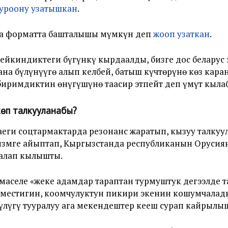
уроону узатышкан
.
шка форматта башталышы мүмкүн деп
жооп узаткан
.
ейкиндиктеги бүгүнкү кырдаалды, бизге дос беларус 
ана бүлүнүүгө алып келбей, батыш күчтөрүнө көз каран
римдиктин өнүгүшүнө таасир этпейт деп үмүт кылабы
көп талкууланабы?
аеги соцтармактарда резонанс жаратып, кызуу талку
измге айыптап, Кыргызстанда республиканын Орусия
талап кылышты.
маселе «жеке адамдар тараптан турмуштук деңгээлде
эместигин, коомчулуктун пикири экенин кошумчалад
лүгү тууралуу ага мекендештер кеңеш сурап кайрылыш