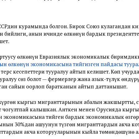
ССРдин курамында болгон. Бирок Союз кулагандан к
н бийлиги, анын ичинде өлкөнүн бардык президентт
шет.
ртуусу өлкөнүн Евразиялык экономикалык биримдик
ын өлкөнүн экономикасына тийгизген пайдасы туура
терс кесепеттери тууралуу айтып келишет. Көп учурд
ралуу сөз болот — фермерлер жана азык-түлүк өндүр
ган сайын оорлоп баратканын айтып даттанышат.
жүргөн кыргыз мигранттарынын абалын жакшыртты, се
 чогултпай калышкан. Анткен менен Орусияда кыргы
 экономикасына тийген бардык экономикалык өзгөрү
нын 30%дан ашуунун түзгөн мигранттардын акча кот
нттардын акча которууларынын кыйла төмөндөшүнө а