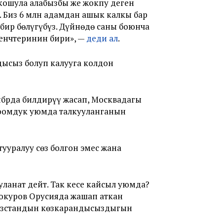
кошула алабызбы же жокпу деген
. Биз 6 млн адамдан ашык калкы бар
ир бөлүгүбүз. Дүйнөдө саны боюнча
 кенчтеринин бири», —
деди ал
.
ысыз болуп калууга колдон
брда билдирүү жасап, Москвадагы
коомдук уюмда талкууланганын
ууралуу сөз болгон эмес жана
ланат дейт. Так кесе кайсыл уюмда?
ттокуров Орусияда жашап аткан
гызстандын көзкарандысыздыгын