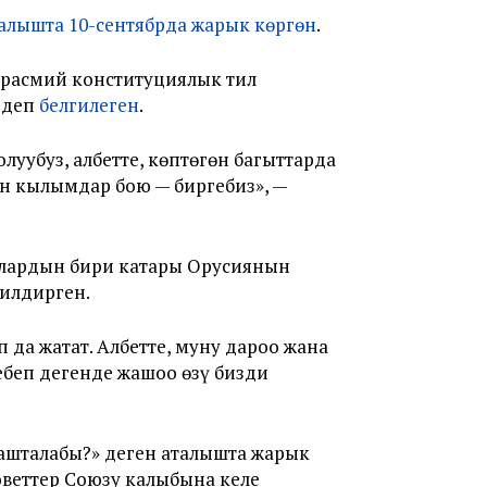
алышта 10-сентябрда жарык көргөн
.
 расмий конституциялык тил
 деп
белгилеген
.
луубуз, албетте, көптөгөн багыттарда
өгөн кылымдар бою — биргебиз», —
алардын бири катары Орусиянын
илдирген.
да жатат. Албетте, муну дароо жана
себеп дегенде жашоо өзү бизди
ашталабы?» деген аталышта жарык
веттер Союзу калыбына келе