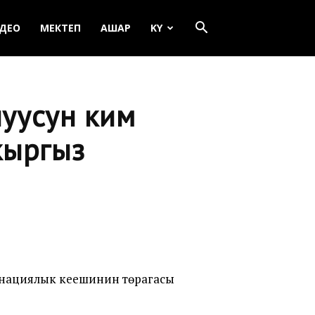
ДЕО
МЕКТЕП
АШАР
KY
уусун ким
кыргыз
нациялык кеңешинин төрагасы