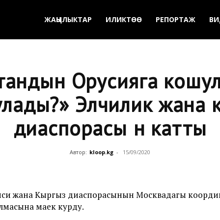
ЖАҢЫЛЫКТАР
ИЛИКТӨӨ
РЕПОРТАЖ
ВИ
тандын Орусияга кошул
улады?» Элчилик жана 
диаспорасы үн катты
Автор:
kloop.kg
-
15/09/2020
иси жана Кыргыз диаспорасынын Москвадагы коорди
лмасына маек курду.