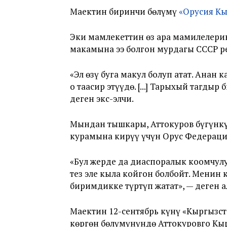
Маектин биринчи бөлүмү
«Орусия Кы
Эки мамлекеттин өз ара мамилелери
макамына ээ болгон мурдагы СССР 
«Эл өзү буга макул болуп атат. Анан
оң таасир этүүдө. [...] Тарыхый тагд
деген экс-элчи.
Мындан тышкары, Аттокуров бүгүнкү
курамына кирүү үчүн Орус Федераци
«Бул жерде да диаспоралык коомчулу
тез эле кыла койгон болбойт. Менин 
биримдикке түртүп жатат», — деген а
Маектин 12-сентябрь күнү «Кыргызс
көргөн бөлүмүнүндө Аттокуровго Кы