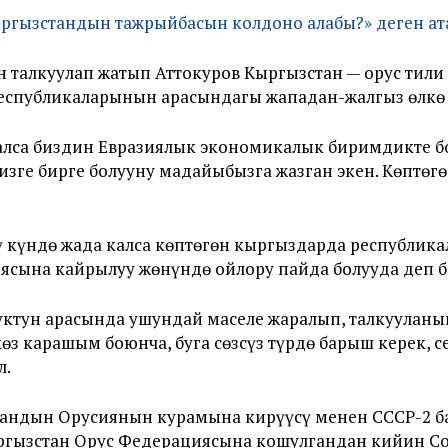
ргызстандын тажрыйбасын колдоно алабы?» деген ат
н талкуулап жатып Аттокуров Кыргызстан — орус тили
республикаларынын арасындагы жападан-жалгыз өлкө
 калса биздин Евразиялык экономикалык биримдикте бо
ыр бизге бирге болууну маңдайыбызга жазган экен. Көпт
 күндө жада калса көптөгөн кыргыздарда республик
ясына кайрылуу жөнүндө ойлору пайда болууда деп б
ктун арасында ушундай маселе жаралып, талкууланып 
көз карашым боюнча, буга сөзсүз түрдө барыш керек, 
л.
тандын Орусиянын курамына кирүүсү менен СССР-2 б
ргызстан Орус Федерациясына кошулгандан кийин Со