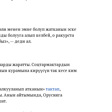
эли менен эмне болуп жатканын эске
ды болууга алып келбей, оң ракурста
з», — деди ал.
уларды жаратты. Соцтармактардын
нын курамына кирүүсүн так кесе ким
 талкууланып атканын»
тактап
,
ы. Анын айтымында, Орусияга
ат.