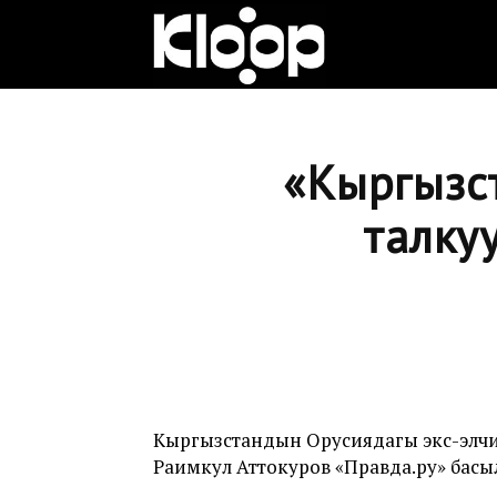
Клооп
кыргызча
«Кыргызс
талку
|
Кыргызстан
жаңылыктары
Кыргызстандын Орусиядагы экс-элч
Раимкул Аттокуров «Правда.ру» басы