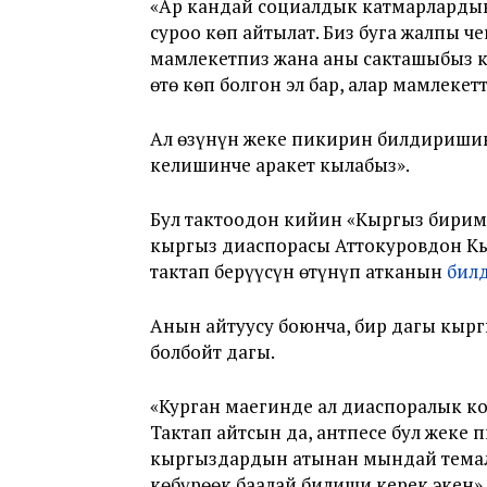
«Ар кандай социалдык катмарлардын
суроо көп айтылат. Биз буга жалпы ч
мамлекетпиз жана аны сакташыбыз к
өтө көп болгон эл бар, алар мамлеке
Ал өзүнүн жеке пикирин билдиришин
келишинче аракет кылабыз».
Бул тактоодон кийин «Кыргыз бирим
кыргыз диаспорасы Аттокуровдон Кы
тактап берүүсүн өтүнүп атканын
бил
Анын айтуусу боюнча, бир дагы кырг
болбойт дагы.
«Курган маегинде ал диаспоралык ко
Тактап айтсын да, антпесе бул жеке 
кыргыздардын атынан мындай темала
көбүрөөк баалай билиши керек экен»