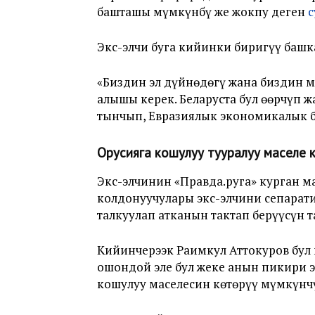
башташы мүмкүнбү же жокпу деген
с
Экс-элчи буга кийинки биригүү ба
«Биздин эл дүйнөдөгү жана биздин м
алышы керек. Беларуста бул өөрчүп ж
тынчып, Евразиялык экономикалык би
Орусияга кошулуу тууралуу маселе 
Экс-элчинин «Правда.руга» курган м
колдонуучулары экс-элчини сепарат
талкуулап атканын тактап берүүсүн 
Кийинчерээк Раимкул Аттокуров бул 
ошондой эле бул жеке анын пикири 
кошулуу маселесин көтөрүү мүмкүнчү