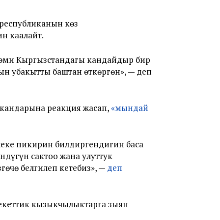
республиканын көз
н каалайт.
л эми Кыргызстандагы кандайдыр бир
н убакытты баштан өткөргөн», — деп
ткандарына реакция жасап,
«мындай
жеке пикирин билдиргендигин баса
ндүгүн сактоо жана улуттук
өчө белгилеп кетебиз», —
деп
екеттик кызыкчылыктарга зыян