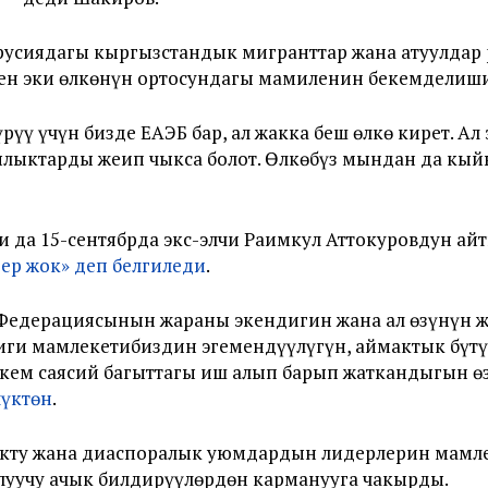
усиядагы кыргызстандык мигранттар жана атуулдар 
ен эки өлкөнүн ортосундагы мамиленин бекемделиши
ү үчүн бизде ЕАЭБ бар, ал жакка беш өлкө кирет. А
ыктарды жеңип чыкса болот. Өлкөбүз мындан да кыйы
 да 15-сентябрда экс-элчи Раимкул Аттокуровдун ай
дер жок» деп белгиледи
.
 Федерациясынын жараны экендигин жана ал өзүнүн 
иги мамлекетибиздин эгемендүүлүгүн, аймактык бүтү
ем саясий багыттагы иш алып барып жаткандыгын өзг
үктөн
.
кту жана диаспоралык уюмдардын лидерлерин мамл
уучу ачык билдирүүлөрдөн карманууга чакырды.