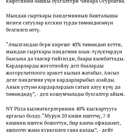
кафесинин башкы бухгалтери Чинара Осурбаева.
Мындан сырткары пандемиянын башталышы
менен сатуулар кескин түрдө төмөндөгөнүн
белгилеп өттү.
“Ачылгандан бери киреше 40% төмөндөп кетти,
мындан сырткары пандемия азык-түлүктөрдүн
баасына да таасир тийгизди, баары кымбаттады.
Кардарларды жоготпойлу деп бааларды
жогорулатпоого аракет кылып жатабыз. Ансыз
деле пандемия үчүн кардарларыбыз азайды.
Анын үстүнө кардарлардын сатып алуу күчү да
төмөндөдү”, - деп кошумчалады бухгалтер айым.
NY Pizza кызматкерлеринин 40% кыскартууга
аргасыз болду. “Мурун 20 киши иштечү, 7-8
кишини иштен бошоттук, бир канча официант,
ашпозчу жана курьерлер гана калды”, - дейт