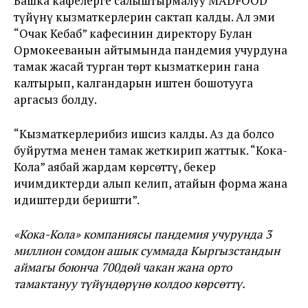
Башка кафелерге салыштырмалуу MADFOOD
түйүнү кызматкерлерин сактап калды. Ал эми
“Очак Кебаб” кафесинин директору Булан
Ормокееванын айтымында пандемия учурдуна
тамак жасай турган төрт кызматкерин гана
калтырып, калгандарын иштен бошотууга
аргасыз болду.
“Кызматкерлерибиз ишсиз калды. Аз да болсо
буйрутма менен тамак жеткирип жаттык. “Кока-
Кола” аябай жардам көрсөттү, бекер
ичимдиктерди алып келип, атайын форма жана
идиштерди беришти”.
«Кока-Кола» компаниясы пандемия учурунда 3
миллион сомдон ашык суммада Кыргызстандын
аймагы боюнча 700дөй чакан жана орто
тамактануу түйүндөрүнө колдоо көрсөттү.