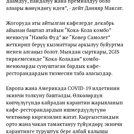
даамдуу, пайдалуу жана премиалдуу боло
алаары жөнүндөгү идея”, - дейт Данияр Максат.
Жогоруда аты айтылган кафелерде декабрь
айынан баштап атайын “Кока-Кола комбо”
менюсун “Намба Фуд” же “Ковер Самолет”
жеткирип берүү кызматтары аркылуу буйуртма
менен алсаңыз болот. Мындан сырткары, 2GIS
тиркемесинде “Кока-Коладан” комбо-
менюларды сунуштаган бардык кафе-
ресторандардын тизмесин таба аласыздар.
Европа жана Америкада COVID-19 илдетинин
экинчи толкуну башталды. Өлкөлөрдүн
көпчүлүгүндө кайрадан карантин жарыяланып
кафе-ресторандардын ишмердүүлүгүнө
чектөөлөр киргизилип жатат. Кыргызстандын
орто жана чакан тамактануу түйүндөрү экинчи
карантинге туруштук бере албай калышы