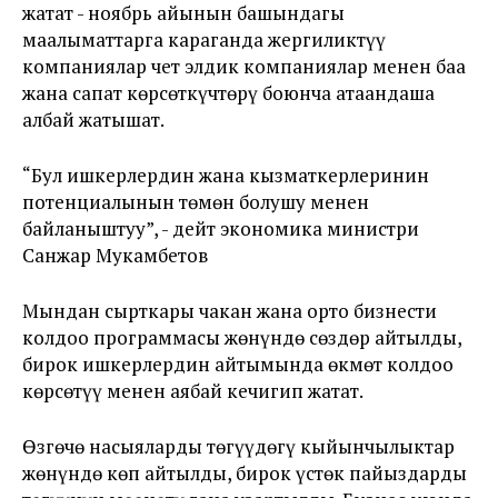
жатат - ноябрь айынын башындагы
маалыматтарга караганда жергиликтүү
компаниялар чет элдик компаниялар менен баа
жана сапат көрсөткүчтөрү боюнча атаандаша
албай жатышат.
“Бул ишкерлердин жана кызматкерлеринин
потенциалынын төмөн болушу менен
байланыштуу”, - дейт экономика министри
Санжар Мукамбетов
Мындан сырткары чакан жана орто бизнести
колдоо программасы жөнүндө сөздөр айтылды,
бирок ишкерлердин айтымында өкмөт колдоо
көрсөтүү менен аябай кечигип жатат.
Өзгөчө насыяларды төгүүдөгү кыйынчылыктар
жөнүндө көп айтылды, бирок үстөк пайыздарды