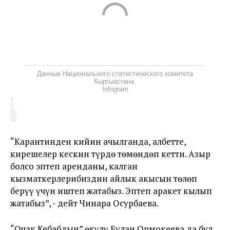
Данные Национального статистического комитета
Кыргызстана.
Infogram
“Карантинден кийин ачылганда, албетте,
кирешелер кескин түрдө төмөндөп кетти. Азыр
болсо эптеп аренданы, калган
кызматкерлерибиздин айлык акысын төлөп
берүү үчүн иштеп жатабыз. Эптеп аракет кылып
жатабыз”, - дейт Чинара Осурбаева.
“Очак Кебабдын” өкүлү Булан Ормокеева да бул