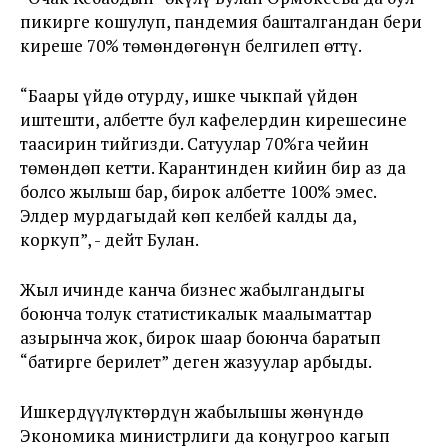
пикирге кошулуп, пандемия башталгандан бери
киреше 70% төмөндөгөнүн белгилеп өттү.
“Баары үйдө отурду, ишке чыкпай үйдөн
иштешти, албетте бул кафелердин кирешесине
таасирин тийгизди. Сатуулар 70%га чейин
төмөндөп кетти. Карантинден кийин бир аз да
болсо жылыш бар, бирок албетте 100% эмес.
Элдер мурдагыдай көп келбей калды да,
коркуп”, - дейт Булан.
Жыл ичинде канча бизнес жабылгандыгы
боюнча толук статистикалык маалыматтар
азырынча жок, бирок шаар боюнча баратып
“батирге берилет” деген жазуулар арбыды.
Ишкердүүлүктөрдүн жабылышы жөнүндө
Экономика министрлиги да коңугроо кагып