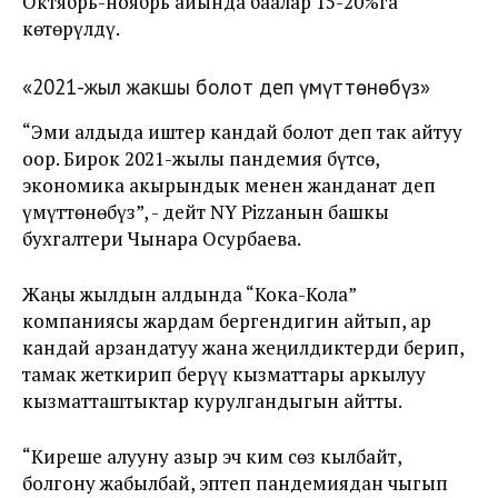
Октябрь-ноябрь айында баалар 15-20%га
көтөрүлдү.
«2021-жыл жакшы болот деп үмүттөнөбүз»
“Эми алдыда иштер кандай болот деп так айтуу
оор. Бирок 2021-жылы пандемия бүтсө,
экономика акырындык менен жанданат деп
үмүттөнөбүз”, - дейт NY Pizzaнын башкы
бухгалтери Чынара Осурбаева.
Жаңы жылдын алдында “Кока-Кола”
компаниясы жардам бергендигин айтып, ар
кандай арзандатуу жана жеңилдиктерди берип,
тамак жеткирип берүү кызматтары аркылуу
кызматташтыктар курулгандыгын айтты.
“Киреше алууну азыр эч ким сөз кылбайт,
болгону жабылбай, эптеп пандемиядан чыгып