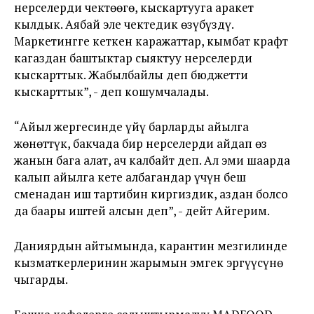
нерселерди чектөөгө, кыскартууга аракет
кылдык. Аябай эле чектедик өзүбүздү.
Маркетингге кеткен каражаттар, кымбат крафт
кагаздан баштыктар сыяктуу нерселерди
кыскарттык. Жабылбайлы деп бюджетти
кыскарттык”, - деп кошумчалады.
“Айыл жергесинде үйү барларды айылга
жөнөттүк, бакчада бир нерселерди айдап өз
жанын бага алат, ач калбайт деп. Ал эми шаарда
калып айылга кете албагандар үчүн беш
сменадан иш тартибин киргиздик, аздан болсо
да баары иштей алсын деп”, - дейт Айгерим.
Даниярдын айтымында, карантин мезгилинде
кызматкерлеринин жарымын эмгек эргүүсүнө
чыгарды.