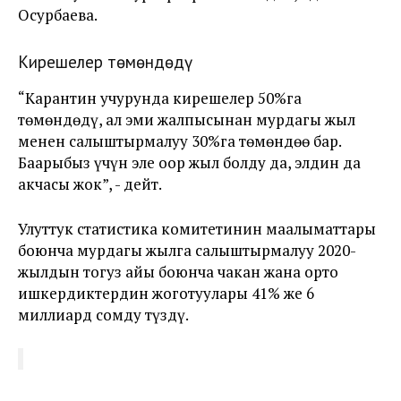
Осурбаева.
Кирешелер төмөндөдү
“Карантин учурунда кирешелер 50%га
төмөндөдү, ал эми жалпысынан мурдагы жыл
менен салыштырмалуу 30%га төмөндөө бар.
Баарыбыз үчүн эле оор жыл болду да, элдин да
акчасы жок”, - дейт.
Улуттук статистика комитетинин маалыматтары
боюнча мурдагы жылга салыштырмалуу 2020-
жылдын тогуз айы боюнча чакан жана орто
ишкердиктердин жоготуулары 41% же 6
миллиард сомду түздү.