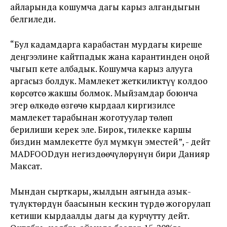
айларында кошумча дагы карыз алгандыгын
белгиледи.
“Бул кадамдарга карабастан мурдагы киреше
деңгээлине кайтпадык жана карантинден оңой
чыгып кете албадык. Кошумча карыз алууга
аргасыз болдук. Мамлекет жеткиликтүү колдоо
көрсөтсө жакшы болмок. Мыйзамдар боюнча
эгер өлкөдө өзгөчө кырдаал киргизилсе
мамлекет тарабынан жоготуулар төлөп
берилиши керек эле. Бирок, тилекке каршы
биздин мамлекетте бул мүмкүн эместей”, - дейт
MADFOODдун негиздөөчүлөрүнүн бири Данияр
Максат.
Мындан сырткары, жылдын аягында азык-
түлүктөрдүн баасынын кескин түрдө жогорулап
кетиши кырдаалды дагы да курчутту дейт.