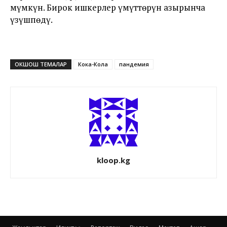
мүмкүн. Бирок ишкерлер үмүттөрүн азырынча
үзүшпөдү.
ОКШОШ ТЕМАЛАР
Кока-Кола
пандемия
kloop.kg