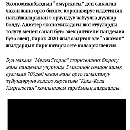
Экономикабыздын “омурткасы” деп саналган
чакан жана орто бизнес коронавирус илдетинин
натыйжаларынан эң орчундуу чабуулга дуушар
болду. Адистер экономикадагы жоготууларды
толугу менен санап бүтө элек (анткени пандемия
бүтө элек), бирок 2020-жыл азыртан эле “эң жаман”
жылдардын бири катары эсте калаары шексиз.
Бул макала “МедиаСторис” сторителлинг бюросу
жана пандемия учурунда 3 миллион сомдон ашык
суммада 700дөй чакан жана орто тамактануу
түйүндөрүнө колдоо көрсөткөн “Кока-Кола
Кыргызстан” компаниясы тарабынан даярдалды.