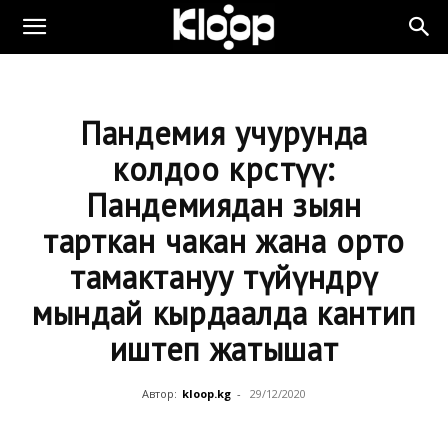
Пандемия учурунда
колдоо көрсөтүү:
Пандемиядан зыян
тарткан чакан жана орто
тамактануу түйүндөрү
мындай кырдаалда кантип
иштеп жатышат
Автор:
kloop.kg
-
29/12/2020