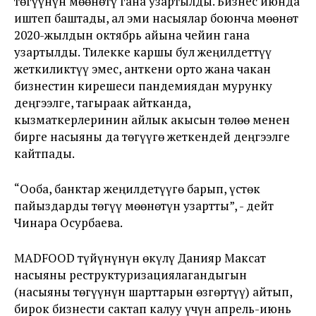
төгүүнүн мөөнөтү гана узартылды. Бизнес июнда
иштеп баштады, ал эми насыялар боюнча мөөнөт
2020-жылдын октябрь айына чейин гана
узартылды. Тилекке каршы бул жеңилдеттүү
жеткиликтүү эмес, анткени орто жана чакан
бизнестин кирешеси пандемиядан мурунку
деңгээлге, тагыраак айтканда,
кызматкерлеринин айлык акысын төлөө менен
бирге насыяны да төгүүгө жеткендей деңгээлге
кайтпады.
“Ооба, банктар жеңилдетүүгө барып, үстөк
пайыздарды төгүү мөөнөтүн узартты”, - дейт
Чинара Осурбаева.
MADFOOD түйүнүнүн өкүлү Данияр Максат
насыяны реструктуризациялагандыгын
(насыяны төгүүнүн шарттарын өзгөртүү) айтып,
бирок бизнести сактап калуу үчүн апрель-июнь