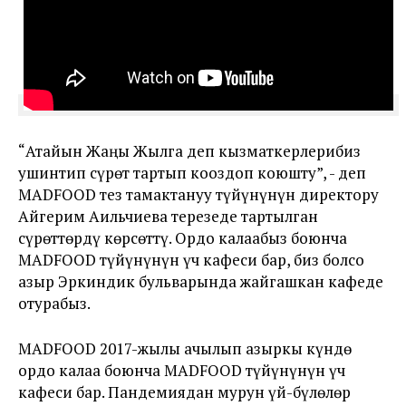
“Атайын Жаңы Жылга деп кызматкерлерибиз
ушинтип сүрөт тартып кооздоп коюшту”, - деп
MADFOOD тез тамактануу түйүнүнүн директору
Айгерим Аильчиева терезеде тартылган
сүрөттөрдү көрсөттү. Ордо калаабыз боюнча
MADFOOD түйүнүнүн үч кафеси бар, биз болсо
азыр Эркиндик бульварында жайгашкан кафеде
отурабыз.
MADFOOD 2017-жылы ачылып азыркы күндө
ордо калаа боюнча MADFOOD түйүнүнүн үч
кафеси бар. Пандемиядан мурун үй-бүлөлөр