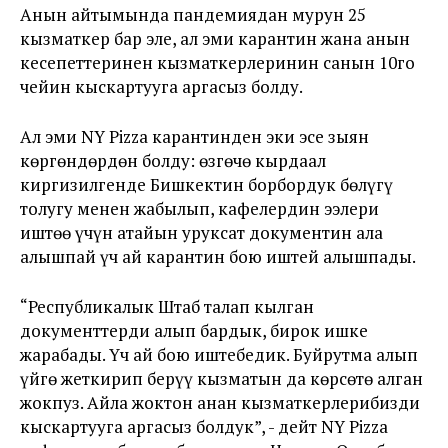
Анын айтымында пандемиядан мурун 25
кызматкер бар эле, ал эми карантин жана анын
кесепеттеринен кызматкерлеринин санын 10го
чейин кыскартууга аргасыз болду.
Ал эми NY Pizza карантинден эки эсе зыян
көргөндөрдөн болду: өзгөчө кырдаал
киргизилгенде Бишкектин борбордук бөлүгү
толугу менен жабылып, кафелердин ээлери
иштөө үчүн атайын уруксат документин ала
алышпай үч ай карантин бою иштей алышпады.
“Республикалык Штаб талап кылган
документтерди алып бардык, бирок ишке
жарабады. Үч ай бою иштебедик. Буйрутма алып
үйгө жеткирип берүү кызматын да көрсөтө алган
жокпуз. Айла жоктон анан кызматкерлерибизди
кыскартууга аргасыз болдук”, - дейт NY Pizza