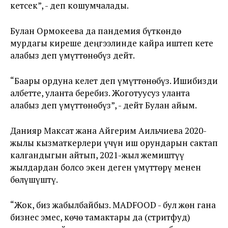
кетсек”, - деп кошумчалады.
Булан Ормокеева да пандемия бүткөндө
мурдагы киреше деңгээлинде кайра иштеп кете
алабыз деп үмүттөнөбүз дейт.
“Баары ордуна келет деп үмүттөнөбүз. Ишибизди
албетте, уланта беребиз. Жоготуусуз уланта
алабыз деп үмүттөнөбүз”, - дейт Булан айым.
Данияр Максат жана Айгерим Аильчиева 2020-
жылы кызматкерлери үчүн иш орундарын сактап
калгандыгын айтып, 2021-жыл жемиштүү
жылдардан болсо экен деген үмүттөрү менен
бөлүшүштү.
“Жок, биз жабылбайбыз. MADFOOD - бул жөн гана
бизнес эмес, көчө тамактары да (стритфуд)