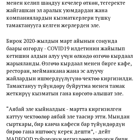
менен келип шаңдуу кечелер өткөн, тегеректе
жайгашкан эл аралык уюмдардан жана
компаниялардын кызматкерлери түшкү
тамактанууга келген жерлерден эле.
Бирок 2020-жылдын март айынын соңунда
баары өзгөрдү - COVID19 илдетинин жайылып
кетишин алдын алуу үчүн өлкөдө өзгөчө кырдаал
жарыяланды. Өзгөчө кырдаал менен бирге кафе,
ресторан, мейманкана жана эс алуучу
жайлардын ишмердүүлүгүнө чектөө киргизилди.
Тамактануу түйүндөрү буйрутма менен тамак
жеткирүү кызматын гана көрсөтө алышат эле.
“Аябай эле кыйналдык - мартта киргизилген
каттуу чектөөлөр аябай эле таасир этти. Мындан
сырткары, бир канча кафеси бар түйүндөрдүн
бирөө гана иштөөсү керек дешти”, - дейт
MADFOOD түйүнүнүн негиздөөчүлөрүнүн бири