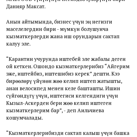
Данияр Максат.
Анын айтымында, бизнес үчүн эң негизги
маселелердин бири - мүмкүн болушунча
кызматкерлерди жана иш орундарын сактап
калуу эле.
“Карантин учурунда иштебей эле жабалы деген
ой кеткен. Ошондо кызматкерлерибиз “Айгерим
эже, иштейбиз, иштешибиз керек” дешти. Кээ
бирөөлөрү үйүнөн жөө келип иштеп жатышты,
анан велосипед менен келе башташты. Ишин
сүйгөндүгү үчүн, иштегиси келгендиги үчүн
Кызыл-Аскерден бери жөө келип иштеген
кызматкерлерим бар”, - деп Аильчиева
кошумчалады.
“Кызматкерлерибизди сактап калыш үчүн башка