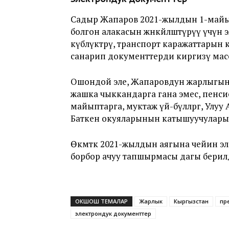
Садыр Жапаров 2021-жылдын 1-май
болгон алакасын жөнөкөйлөштүрүү үчүн
күбөлүктөрү, транспорт каражаттарын к
санарип документтерди киргизү мас
Ошондой эле, Жапаровдун жарлыгына
жашка чыккандарга гана эмес, пенси
майыптарга, муктаж үй-бүлөлөргө, Ул
Баткен окуяларынын катышуучуларын
Өкмөткө 2021-жылдын аягына чейин эл
борбор ачуу тапшырмасы дагы берил
ОКШОШ ТЕМАЛАР
Жарлык
Кыргызстан
пр
электрондук документтер