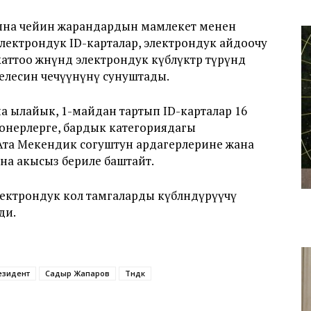
ына чейин жарандардын мамлекет менен
 электрондук ID-карталар, электрондук айдоочу
аттоо жөнүндө электрондук күбөлүктөр түрүндө
елесин чечүүнүнү сунуштады.
 ылайык, 1-майдан тартып ID-карталар 16
онерлерге, бардык категориядагы
уу Ата Мекендик согуштун ардагерлерине жана
а акысыз бериле баштайт.
ектрондук кол тамгаларды күбөлөндүрүүчү
ди.
езидент
Садыр Жапаров
Түндүк