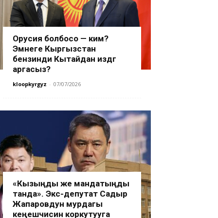
Орусия болбосо — ким?
Эмнеге Кыргызстан
бензинди Кытайдан издөөгө
аргасыз?
kloopkyrgyz
-
07/07/2026
«Кызыңды же мандатыңды
танда». Экс-депутат Садыр
Жапаровдун мурдагы
кеңешчисин коркутууга