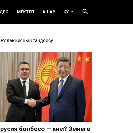
ДЕО
МЕКТЕП
АШАР
KY
Редакциянын тандоосу
русия болбосо — ким? Эмнеге