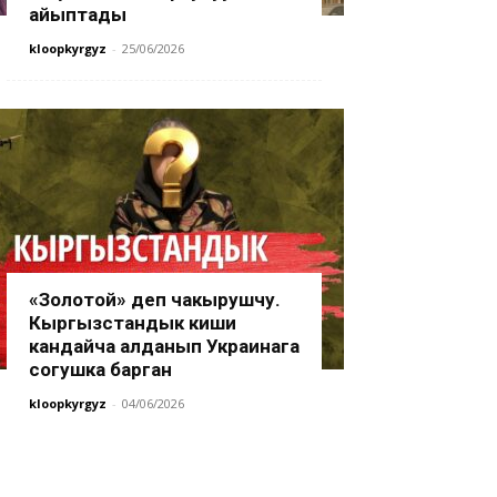
айыптады
kloopkyrgyz
-
25/06/2026
«Золотой» деп чакырушчу.
Кыргызстандык киши
кандайча алданып Украинага
согушка барган
kloopkyrgyz
-
04/06/2026