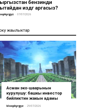
ыргызстан бензинди
ытайдан издөөгө аргасыз?
oopkyrgyz
-
07/07/2026
оңку жаңылыктар
Асман эко-шаарынын
курулушу: башкы инвестор
бийликтин жакын адамы
kloopkyrgyz
-
29/07/2026