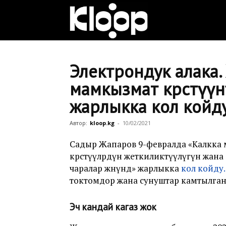
Клооп
кыргызча
Электрондук алака.
мамкызмат көрсөтүү
жарлыкка кол койд
|
Автор:
kloop.kg
-
10/02/2021
Кыргызстан
Садыр Жапаров 9-февралда «Калкка
көрсөтүүлөрдүн жеткиликтүүлүгүн жа
чаралар жөнүндө» жарлыкка
кол койду.
токтомдор жана сунуштар камтылган
жаңылыктары
Эч кандай кагаз жок