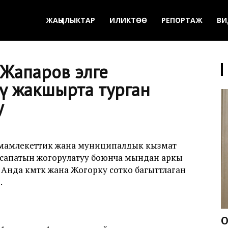
ЖАҢЫЛЫКТАР
ИЛИКТӨӨ
РЕПОРТАЖ
ВИ
 Жапаров элге
нү жакшырта турган
у
 мамлекеттик жана муниципалдык кызмат
на сапатын жогорулатуу боюнча мындан аркы
Анда өкмөткө жана Жогорку сотко багыттлаган
.
О