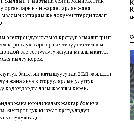
21-жылдын 1-мартына чейин мамлекеттик
К
руу органдарынын жарандардан жана
К
ө маалымкаттарды же документтерди талап
kl
ды.
 электрондук кызмат көрсөтүүгө алмаштырып
С
лектрондук өз ара аракеттенүү системасы
ондой эле соттуулугу жөнүндө маалымкатты
сыз кылуу керек.
 Улуттук банктын катышуусунда 2021-жылдын
рдүн жана акча которуулардын улуттук
үү кадамдарды дагы жасашы керек.
рандар жана юридикалык жактар боюнча
ы Электрондук кызмат көрсөтүүлөрдүн
уну» сунуштады.