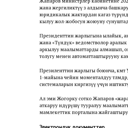
Жапаров министрлер кабинетине 20
жана жергиликтүү өз алдынча башка
юридикалык жактардан кагаз түрүнд
кылуу жол-жобосун жоюуну сунушта
Президенттин жарлыгына ылайык, аны
жана «Түндүк» ведомстволор аралык э
аркылуу маалыматтарды алмашып, ош
толугу менен автоматташтырууну кам
Презиленттин жарлыгы боюнча, өкмөт
1-майына чейин моменталдуу төлөмдө
системаларын киргизүү үчүн иштикт
Ал эми Жогорку сотко Жапаров «жа
аткаруу өндүрүшү тууралуу маалыматт
мамлекеттик порталына жайгаштыру
Электрондук документтер