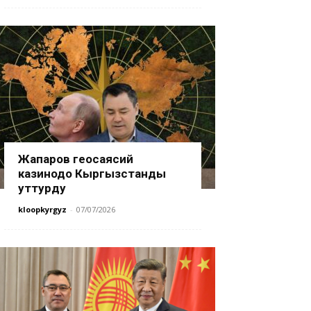
Жапаров геосаясий
казинодо Кыргызстанды
уттурду
kloopkyrgyz
-
07/07/2026