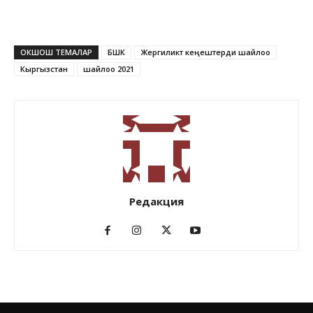
ОКШОШ ТЕМАЛАР
БШК
Жергиликтүү кеңештерди шайлоо
Кыргызстан
шайлоо 2021
Редакция