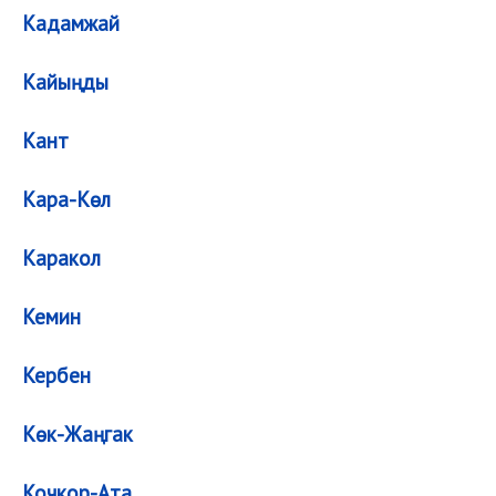
Кадамжай
Кайыңды
Кант
Кара-Көл
Каракол
Кемин
Кербен
Көк-Жаңгак
Кочкор-Ата