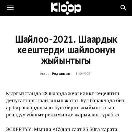
Шайлоо-2021. Шаардык
кеңештерди шайлоонун
жыйынтыгы
Автор:
Редакция
-
11/04/2021
Кыргызстанда 28 шаарда жергиликтүү кеңештин
депутаттары шайланып жатат. Бул баракчада биз
ар бир шаардагы добуш берүүнүн жыйынтыгын
реалдуу убакыт режиминде жарыялап турабыз.
ЭСКЕРТҮҮ: Мында АСУдан саат 23:30га карата