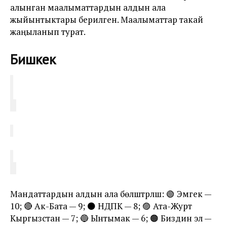
алынган маалыматтардын алдын ала
жыйынтыктары берилген. Маалыматтар такай
жаңыланып турат.
Бишкек
Мандаттардын алдын ала бөлүштүрүлүшү: 🟢 Эмгек —
10; 🔴 Ак-Бата — 9; ⚫️ НДПК — 8; 🟣 Ата-Журт
Кыргызстан — 7; 🔵 Ынтымак — 6; 🟠 Биздин эл —