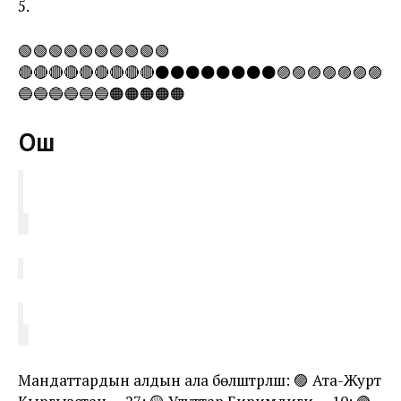
5.
🟢🟢🟢🟢🟢🟢🟢🟢🟢🟢
🔴🔴🔴🔴🔴🔴🔴🔴🔴⚫️⚫️⚫️⚫️⚫️⚫️⚫️⚫️🟣🟣🟣🟣🟣🟣🟣
🔵🔵🔵🔵🔵🔵🟠🟠🟠🟠🟠
Ош
Мандаттардын алдын ала бөлүштүрүлүшү: 🟣 Ата-Журт