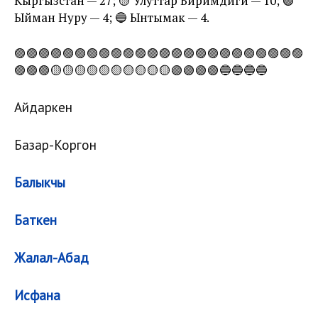
Кыргызстан — 27; 🟡 Улуттар Биримдиги — 10; 🟢
Ыйман Нуру — 4; 🔵 Ынтымак — 4.
🟣🟣🟣🟣🟣🟣🟣🟣🟣🟣🟣🟣🟣🟣🟣🟣🟣🟣🟣🟣🟣🟣🟣🟣
🟣🟣🟣🟡🟡🟡🟡🟡🟡🟡🟡🟡🟡🟢🟢🟢🟢🔵🔵🔵🔵
Айдаркен
Базар-Коргон
Балыкчы
Баткен
Жалал-Абад
Исфана