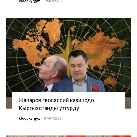
kloopkyrgyz
-
29/07/2026
Жапаров геосаясий казинодо
Кыргызстанды уттурду
kloopkyrgyz
-
07/07/2026