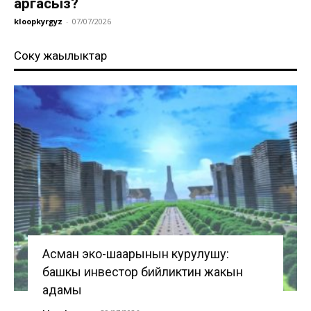
аргасыз?
kloopkyrgyz
-
07/07/2026
Соңку жаңылыктар
Асман эко-шаарынын курулушу:
башкы инвестор бийликтин жакын
адамы