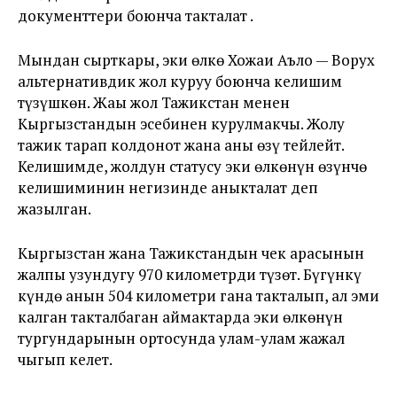
документтери боюнча такталат .
Мындан сырткары, эки өлкө Хожаи Аъло — Ворух
альтернативдик жол куруу боюнча келишим
түзүшкөн. Жаңы жол Тажикстан менен
Кыргызстандын эсебинен курулмакчы. Жолу
тажик тарап колдонот жана аны өзү тейлейт.
Келишимде, жолдун статусу эки өлкөнүн өзүнчө
келишиминин негизинде аныкталат деп
жазылган.
Кыргызстан жана Тажикстандын чек арасынын
жалпы узундугу 970 километрди түзөт. Бүгүнкү
күндө анын 504 километри гана такталып, ал эми
калган такталбаган аймактарда эки өлкөнүн
тургундарынын ортосунда улам-улам жаңжал
чыгып келет.