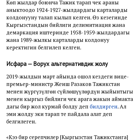
Көп жылдар боюнча Тажик тарап чек араны
аныктоодо 1924-1927-жылдардагы карталарды
колдонууну талап кылып келген. Өз кезегинде
Кыргызстандын бийлиги делимитиация жана
демаркация иштеринде 1958-1959-жылдардагы
жана 1989-жылкы карталарды колдонуу
керектигин белгилеп келген.
Исфара — Ворух альтернативдик жолу
2019-жылдын март айында ошол кездеги вице-
премьер-министр Жеңиш Разаков Тажикстан
менен жүргүзүлгөн сүйлөшүүлөрдүн жыйынтыгы
менен кыргыз бийлиги чек арага жакын аймакта
дагы бир жол курмай болду деп
билдирген
. Ал
эми жолду эки тарап тең пайдала алат деп
белгилеген.
«Кээ бир серепчилер [Кыргызстан Тажикстанга]