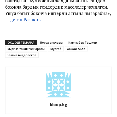
башталган. Бул боюнча жалданмачыны тандоо
боюнча бардык тендердик маселелер чечилген.
Ушул багыт боюнча иштерди аягына чыгарабыз»,
—
деген Разаков
.
ОКШОШ ТЕМАЛАР
Ворух анклавы
Камчыбек Ташиев
кыргыз-тажик чек арасы
Мургаб
Хожаи-Аъло
Чыңгыз Айдарбеков
kloop.kg