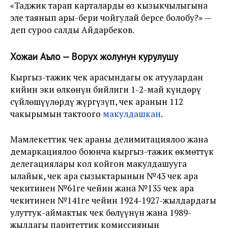
«Таджик тарап карталарды өз кызыкчылыгына
эле таянып ары-бери чойгулай берсе болобу?» —
деп суроо салды Айдарбеков.
Хожаи Аъло — Ворух жолунун курулушу
Кыргыз-тажик чек арасындагы ок атуулардан
кийин эки өлкөнүн бийлиги 1-2-май күндөрү
сүйлөшүүлөрдү жүргүзүп, чек аранын 112
чакырымын тактоого
макулдашкан
.
Мамлекеттик чек араны делимитациялоо жана
демаркациялоо боюнча кыргыз-тажик өкмөттүк
делегациялары кол койгон макулдашууга
ылайык, чек ара сызыктарынын №43 чек ара
чекитинен №61ге чейин жана №135 чек ара
чекитинен №141ге чейин 1924-1927-жылдардагы
улуттук-аймактык чек бөлүүнүн жана 1989-
жылдагы паритеттик комиссиянын