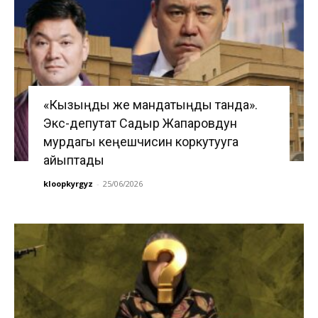
«Кызыңды же мандатыңды танда».
Экс-депутат Садыр Жапаровдун
мурдагы кеңешчисин коркутууга
айыптады
kloopkyrgyz
-
25/06/2026