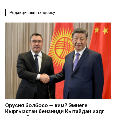
Редакциянын тандоосу
Орусия болбосо — ким? Эмнеге
Кыргызстан бензинди Кытайдан издөөгө