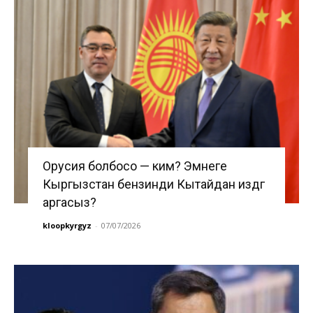
Орусия болбосо — ким? Эмнеге
Кыргызстан бензинди Кытайдан издөөгө
аргасыз?
kloopkyrgyz
-
07/07/2026