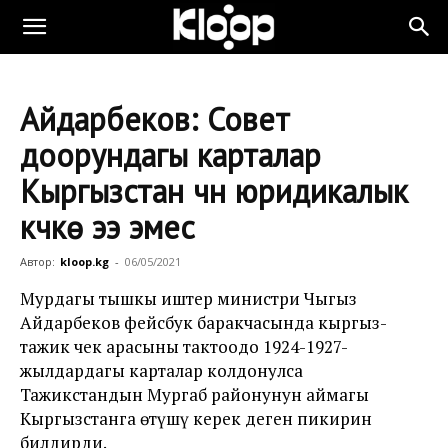
Айдарбеков: Совет
доорундагы карталар
Кыргызстан үчүн юридикалык
күчкө ээ эмес
Автор:
kloop.kg
-
06/05/2021
Мурдагы тышкы иштер министри Чыңгыз
Айдарбеков фейсбук баракчасында кыргыз-
тажик чек арасыны тактоодо 1924-1927-
жылдардагы карталар колдонулса
Тажикстандын Мургаб районунун аймагы
Кыргызстанга өтүшү керек деген пикирин
билдирди.