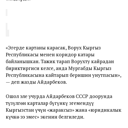
«Эгерде картаны карасак, Ворух Кыргыз
Республикасы менен коридор катары
байланышкан. Тажик тарап Ворухту кайрадан
бириктиргиси келсе, анда Мургабды Кыргыз
Республикасына кайтарып беришин унутпасын»,
— деп жазды Айдарбеков.
Ошол эле учурда Айдарбеков СССР доорунда
түзүлгөн карталар бүгүнкү эгемендүү
Кыргызстан үчүн «жараксыз» жана «юридикалык
күчкө ээ эмес» экенин белгиледи.