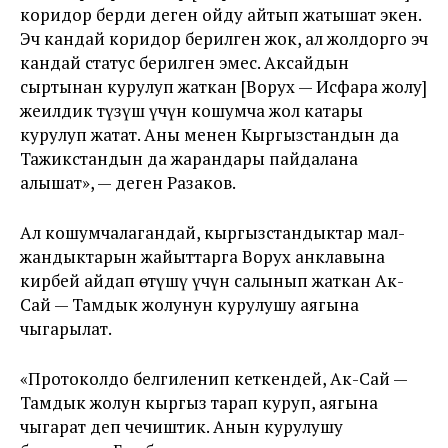
коридор берди деген ойду айтып жатышат экен.
Эч кандай коридор берилген жок, ал жолдорго эч
кандай статус берилген эмес. Аксайдын
сыртынан курулуп жаткан [Ворух — Исфара жолу]
жеңилдик түзүш үчүн кошумча жол катары
курулуп жатат. Аны менен Кыргызстандын да
Тажикстандын да жарандары пайдалана
алышат», — деген Разаков.
Ал кошумчалагандай, кыргызстандыктар мал-
жандыктарын жайыттарга Ворух анклавына
кирбей айдап өтүшү үчүн салынып жаткан Ак-
Сай — Тамдык жолунун курулушу аягына
чыгарылат.
«Протоколдо белгиленип кеткендей, Ак-Сай —
Тамдык жолун кыргыз тарап куруп, аягына
чыгарат деп чечиштик. Анын курулушу