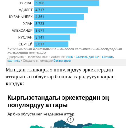
Мындан тышкары эң популярдуу эркектердин
аттарынын облустар боюнча таралуусун карап
көрдүк: