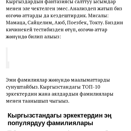
Кыргыздардын фантазиясы салттуу ысымдар
менен эле чектелген эмес. Анализдеп жатып биз
өзгөчө аттарды да кездештирдик. Мисалы:
Мамаца, Сайцелим, Аюб, Поезбек, Токту. Биздин
кичинекей тестибизден өтүп, өзгөчө аттар
жөнүндө билип алыңыз:
Эми фамилиялар жөнүндө маалыматтарды
сунуштайбыз. Кыргызстандагы ТОП-10
эркектердин жана аялдардын фамилиялары
менен таанышып чыгыңыз.