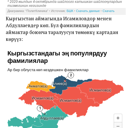
Кыргызстан аймагында Исамиловдор менен
Абдуллаевдер көп. Бул фамилиялардын
аймактар боюнча таралуусун төмөнкү картадан
көрүңүз: