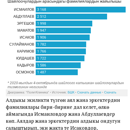
Алдыңкы экиликти түзгөн аял жана эркектердин
фамилиялары бири-бирине дал келет, өлкө
аймагында Исмаиловдор жана Абдуллаевдер
көп. Аялдар жана эркектердин алдыңкы ондугун
салыштырып, эки жакта тең Исаковдор,