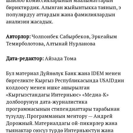
шайлоо комиссияларынын маалыматтарын
бириктирдик. Алынган жыйынтыкка таянып, эң
популярдуу аттардын жана фамилиялардын
анализин жасадык.
Авторлор:
Чолпонбек Сабырбеков, Эркеайым
Темирболотова, Алтынай Нурланова
Дата-редактор:
Айзада Тома
Бул материал Дүйнөлүк Банк жана IDEM менен
биргеликте Кыргыз Республикасында USAIDдин
колдоосу менен ишке ашырылган
«Кыргызстандагы Интерньюс» «Медиа-К»
долбоорунун дата-журналистика
программасынын стипендиаттары тарабынан
түзүлдү. Программанын ментору — Андрей
Дорожный. Материалдагы ой-пикирлер жана
тыянактар сөзсүз түрдө Интерньюстун жана