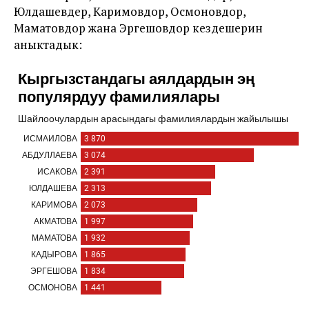
Юлдашевдер, Каримовдор, Осмоновдор,
Маматовдор жана Эргешовдор кездешерин
аныктадык: