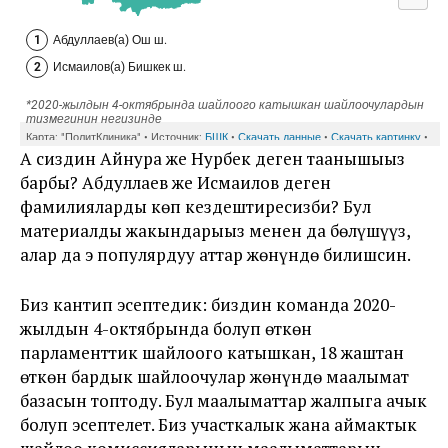
А сиздин Айнура же Нурбек деген таанышыңыз
барбы? Абдуллаев же Исмаилов деген
фамилияларды көп кездештиресизби? Бул
материалды жакындарыңыз менен да бөлүшүңүз,
алар да эң популярдуу аттар жөнүндө билишсин.
Биз кантип эсептедик: биздин команда 2020-
жылдын 4-октябрында болуп өткөн
парламенттик шайлоого катышкан, 18 жаштан
өткөн бардык шайлоочулар жөнүндө маалымат
базасын топтоду. Бул маалыматтар жалпыга ачык
болуп эсептелет. Биз участкалык жана аймактык