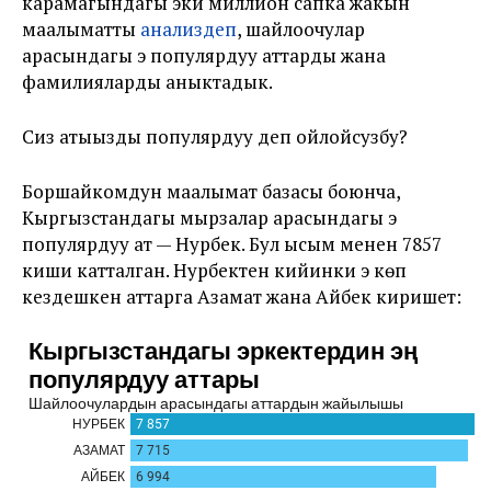
карамагындагы эки миллион сапка жакын
маалыматты
анализдеп
, шайлоочулар
арасындагы эң популярдуу аттарды жана
фамилияларды аныктадык.
Сиз атыңызды популярдуу деп ойлойсузбу?
Боршайкомдун маалымат базасы боюнча,
Кыргызстандагы мырзалар арасындагы эң
популярдуу ат — Нурбек. Бул ысым менен 7857
киши катталган. Нурбектен кийинки эң көп
кездешкен аттарга Азамат жана Айбек киришет: