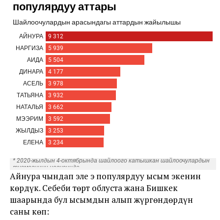
Айнура чындап эле эң популярдуу ысым экенин
көрдүк. Себеби төрт облуста жана Бишкек
шаарында бул ысымдын алып жүргөндөрдүн
саны көп: