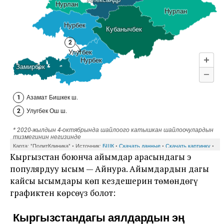
Кыргызстан боюнча айымдар арасындагы эң
популярдуу ысым — Айнура. Айымдардын дагы
кайсы ысымдары көп кездешерин төмөндөгү
графиктен көрсөңүз болот: