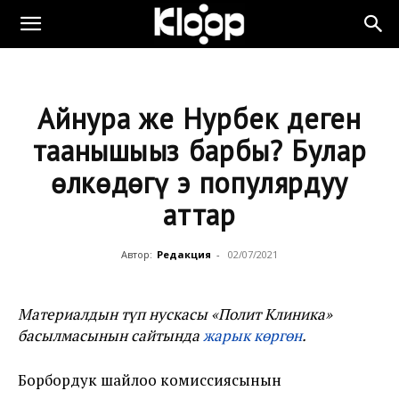
Айнура же Нурбек деген
таанышыңыз барбы? Булар
өлкөдөгү эң популярдуу
аттар
Автор:
Редакция
-
02/07/2021
Материалдын түп нускасы «Полит Клиника»
басылмасынын сайтында
жарык көргөн
.
Борбордук шайлоо комиссиясынын