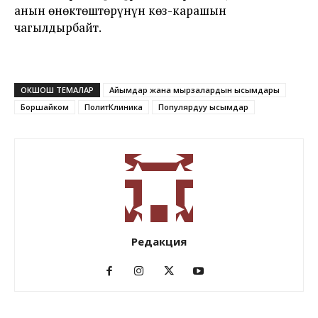
анын өнөктөштөрүнүн көз-карашын
чагылдырбайт.
ОКШОШ ТЕМАЛАР
Айымдар жана мырзалардын ысымдары
Боршайком
ПолитКлиника
Популярдуу ысымдар
Редакция