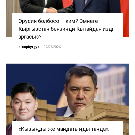
Орусия болбосо — ким? Эмнеге
Кыргызстан бензинди Кытайдан издөөгө
аргасыз?
kloopkyrgyz
-
07/07/2026
«Кызыңды же мандатыңды танда».