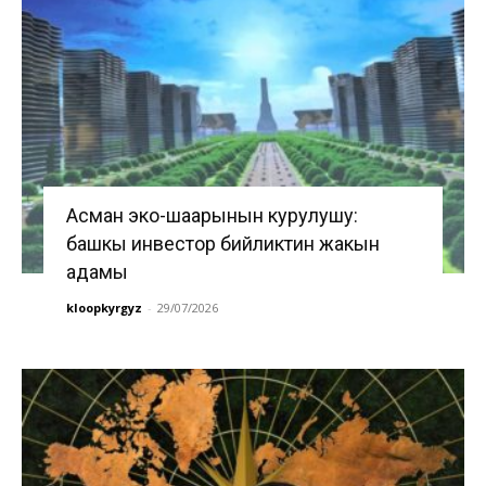
Асман эко-шаарынын курулушу:
башкы инвестор бийликтин жакын
адамы
kloopkyrgyz
-
29/07/2026