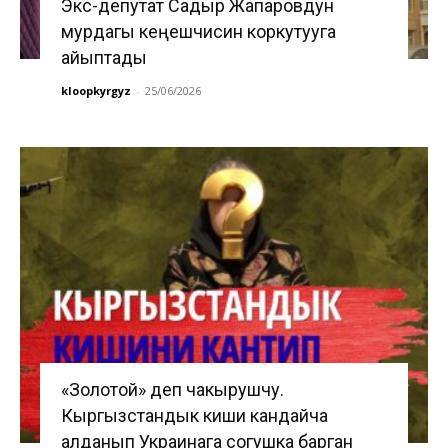
Экс-депутат Садыр Жапаровдун
мурдагы кеңешчисин коркутууга
айыптады
kloopkyrgyz
-
25/06/2026
«Золотой» деп чакырушчу.
Кыргызстандык киши кандайча
алданып Украинага согушка барган