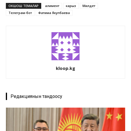
ОКШОШ ТЕМАЛАР
алимент
карыз
Милдет
Телеграм-бот
Фатима Якупбаева
kloop.kg
Редакциянын тандоосу