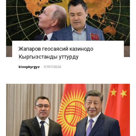
Жапаров геосаясий казинодо
Кыргызстанды уттурду
kloopkyrgyz
-
07/07/2026