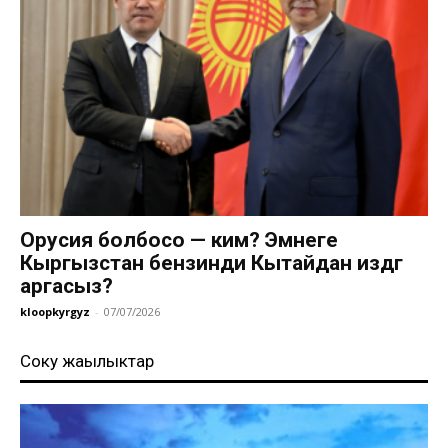
Орусия болбосо — ким? Эмнеге
Кыргызстан бензинди Кытайдан издөөгө
аргасыз?
kloopkyrgyz
-
07/07/2026
Соңку жаңылыктар