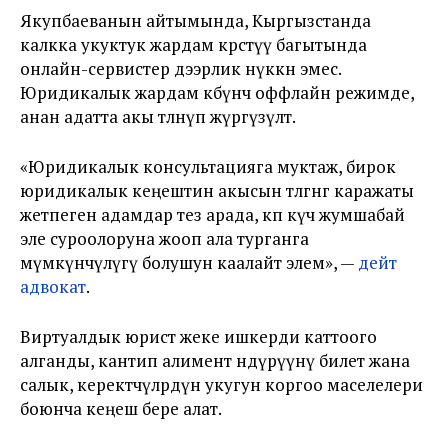
Якупбаеванын айтымында, Кыргызстанда
калкка укуктук жардам көрсөтүү багытында
онлайн-сервистер дээрлик өнүккөн эмес.
Юридикалык жардам көбүнчө оффлайн режимде,
анан адатта акы төлөнүп жүргүзүлөт.
«Юридикалык консультацияга муктаж, бирок
юридикалык кеңештин акысын төлөгөнгө каражаты
жетпеген адамдар тез арада, көп күч жумшабай
эле суроолоруна жооп ала турганга
мүмкүнчүлүгү болушун каалайт элем», —
дейт
адвокат
.
Виртуалдык юрист жеке ишкерди каттоого
алганды, кантип алимент өндүрүүнү билет жана
салык, керектөөчүлөрдүн укугун коргоо маселелери
боюнча кеңеш бере алат.