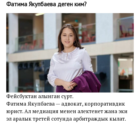
Фатима Якупбаева деген ким?
Фейсбуктан алынган сүрөт.
Фатима Якупбаева — адвокат, корпоративдик
юрист. Ал медиация менен алектенет жана эки
эл аралык третей сотунда арбитраждык кылат.