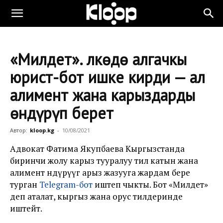
«Милдет». Өлкөдө алгачкы
юрист-бот ишке кирди — ал
алимент жана карыздарды
өндүрүп берет
Автор:
kloop.kg
-
10/08/2021
Адвокат Фатима Якупбаева Кыргызстанда
биринчи жолу карыз тууралуу тил катын жана
алимент өндүрүүгө арыз жазууга жардам бере
турган
Telegram-бот
иштеп чыкты. Бот «Милдет»
деп аталат, кыргыз жана орус тилдеринде
иштейт.