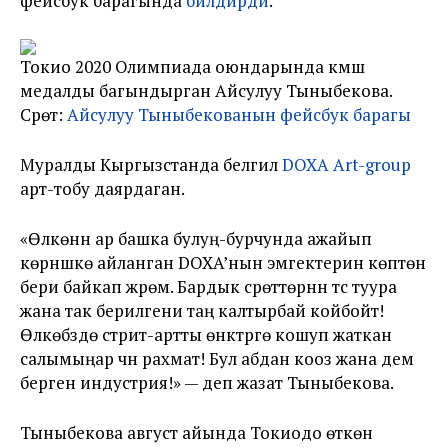
фейсбук барагында
билдирди
.
Токио 2020 Олимпиада оюндарында күмүш
медалды багындырган Айсулуу Тыныбекова.
Сүрөт:
Айсулуу Тыныбекованын фейсбук барагы
Муралды Кыргызстанда белгилүү
DOXA Art-group
арт-тобу даярдаган.
«Өлкөнүн ар башка булуң-бурчунда ажайып
көрүнүшкө айланган DOXA’нын эмгектерин көптөн
бери байкап жүрөм. Бардык сүрөттөрүнүн түсү туура
жана так берилгени таң калтырбай койбойт!
Өлкөбүздө стрит-артты өнүктүрүүгө кошуп жаткан
салымыңар үчүн рахмат! Бул абдан кооз жана дем
берген индустрия!» — деп жазат Тыныбекова.
Тыныбекова август айында Токиодо өткөн