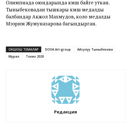
Олимпиада оюндарында күмүш байге уткан.
Тыныбековадан тышкары күмүш медалды
балбандар Акжол Махмудов, коло медалды
Мээрим Жумуназарова багындырган.
ОКШОШ ТЕМАЛАР
DOXA Art-group
Айсулуу Тыныбекова
Мурал
Токио 2020
Редакция