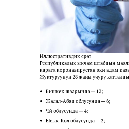
Иллюстративдик сүрөт
Республикалык ыкчам штабдын маал
карата коронавирустан эки адам каза
Жуктуруунун 28 жаңы учуру катталды
Бишкек шаарында — 13;
Жалал-Абад облусунда — 6;
Чүй облусунда — 4;
Ысык-Көл облусунда — 2;