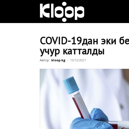
Клооп
кыргызча
COVID-19дан эки бей
учур катталды
|
Автор:
kloop.kg
-
15/12/2021
Кыргызстан
жаңылыктары