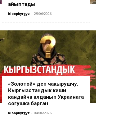
айыптады
kloopkyrgyz
-
25/06/2026
«Золотой» деп чакырушчу.
Кыргызстандык киши
кандайча алданып Украинага
согушка барган
kloopkyrgyz
-
04/06/2026