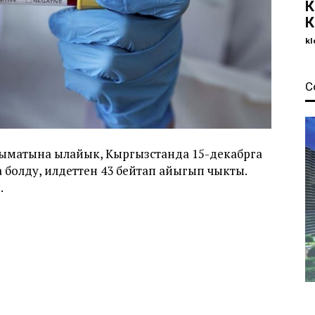
К
К
kl
С
ыматына ылайык, Кыргызстанда 15-декабрга
 болду, илдеттен 43 бейтап айыгып чыкты.
.