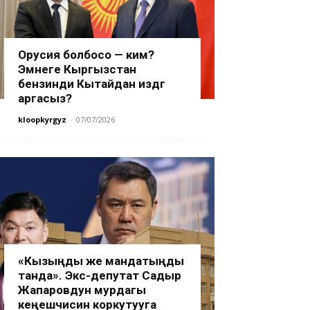
Орусия болбосо — ким?
Эмнеге Кыргызстан
бензинди Кытайдан издөөгө
аргасыз?
kloopkyrgyz
-
07/07/2026
«Кызыңды же мандатыңды
танда». Экс-депутат Садыр
Жапаровдун мурдагы
кеңешчисин коркутууга