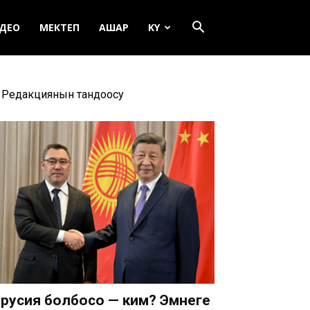
ДЕО
МЕКТЕП
АШАР
KY
Редакциянын тандоосу
русия болбосо — ким? Эмнеге