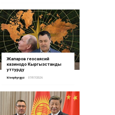
Жапаров геосаясий
казинодо Кыргызстанды
уттурду
kloopkyrgyz
-
07/07/2026