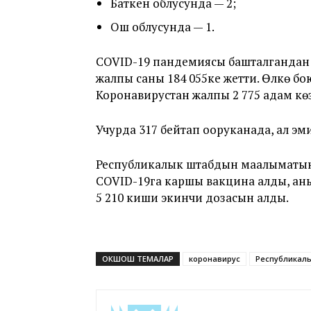
Баткен облусунда — 2;
Ош облусунда — 1.
COVID-19 пандемиясы башталгандан
жалпы саны 184 055ке жетти. Өлкө бо
Коронавирустан жалпы 2 775 адам кө
Учурда 317 бейтап ооруканада, ал эм
Республикалык штабдын маалыматына
COVID-19га каршы вакцина алды, аны
5 210 киши экинчи дозасын алды.
ОКШОШ ТЕМАЛАР
коронавирус
Республикал