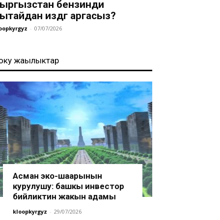
ыргызстан бензинди
ытайдан издөөгө аргасыз?
oopkyrgyz
-
07/07/2026
оңку жаңылыктар
Асман эко-шаарынын
курулушу: башкы инвестор
бийликтин жакын адамы
kloopkyrgyz
-
29/07/2026