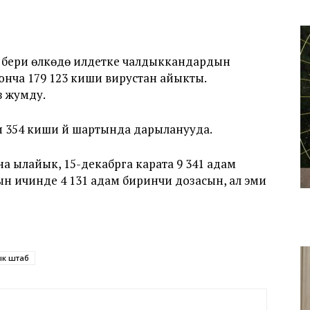
 бери өлкөдө илдетке чалдыккандардын
юнча 179 123 киши вирустан айыкты.
з жумду.
и 354 киши үй шартында дарыланууда.
 ылайык, 15-декабрга карата 9 341 адам
н ичинде 4 131 адам биринчи дозасын, ал эми
ык штаб