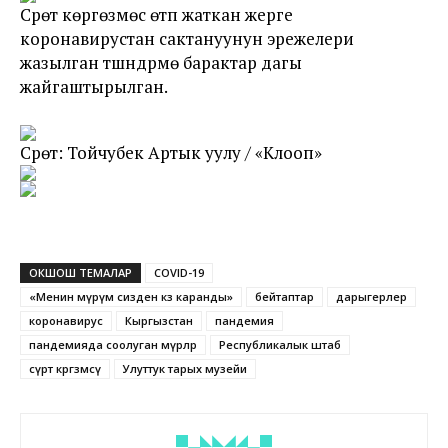
Cүрөт көргөзмөсү өтүп жаткан жерге
коронавирустан сактануунун эрежелери
жазылган түшүндүрмө барактар дагы
жайгаштырылган.
Сүрөт: Тойчубек Артык уулу / «Клооп»
ОКШОШ ТЕМАЛАР
COVID-19
«Менин өмүрүм сизден көз каранды»
бейтаптар
дарыгерлер
коронавирус
Кыргызстан
пандемия
пандемияда соолуган өмүрлөр
Республикалык штаб
сүрөт көргөзмөсү
Улуттук тарых музейи