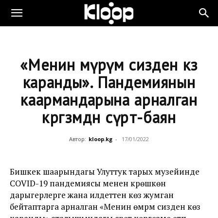
«Менин өмүрүм сизден көз
каранды». Пандемиянын
каармандарына арналган
көргөзмөдөн сүрөт-баян
Автор:
kloop.kg
-
17/01/2022
Бишкек шаарындагы Улуттук тарых музейинде
COVID-19 пандемиясы менен күрөшкөн
дарыгерлерге жана илдеттен көз жумган
бейтаптарга арналган «Менин өмүрүм сизден көз