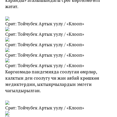
каранды» аталышындагы сүрөт көргөзмө өтүп
жатат.
Сүрөт: Тойчубек Артык уулу / «Клооп»
Сүрөт: Тойчубек Артык уулу / «Клооп»
Сүрөт: Тойчубек Артык уулу / «Клооп»
Сүрөт: Тойчубек Артык уулу / «Клооп»
Сүрөт: Тойчубек Артык уулу / «Клооп»
Көргөзмөдө пандемияда соолуган өмүрлөр,
калктын ден соолугу үчүн жан аябай күрөшкөн
медиктердин, ыктыярчылардын эмгеги
чагылдырылган.
Сүрөт: Тойчубек Артык уулу / «Клооп»