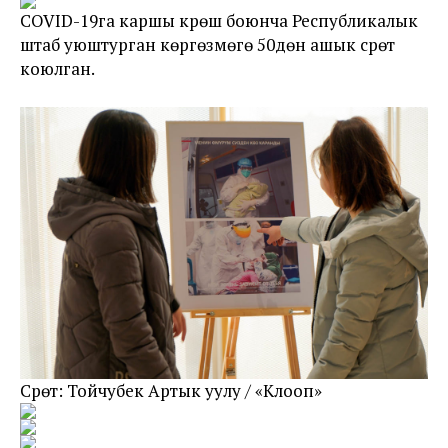
COVID-19га каршы күрөшүү боюнча Республикалык
штаб уюштурган көргөзмөгө 50дөн ашык сүрөт
коюлган.
Сүрөт: Тойчубек Артык уулу / «Клооп»