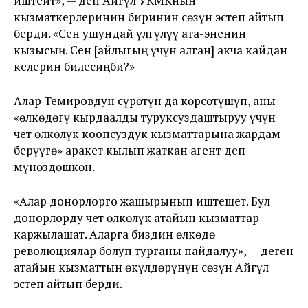
иштейт», — деп Айгүл УКМКнын
кызматкерлеринин биринин сөзүн эстеп айтып
берди. «Сен ушундай үлгүлүү ата-эненин
кызысың. Сен [айлыгың үчүн алган] акча кайдан
келерин билесиңби?»
Алар Темировдун сүрөтүн да көрсөтүшүп, аны
«өлкөдөгү кырдаалды туруксуздаштыруу үчүн
чет өлкөлүк коопсуздук кызматтарына жардам
берүүгө» аракет кылып жаткан агент деп
мүнөздөшкөн.
«Алар донорлорго жашырынып иштешет. Бул
донорлорду чет өлкөлүк атайын кызматтар
каржылашат. Аларга биздин өлкөдө
революциялар болуп турганы пайдалуу», — деген
атайын кызматтын өкүлдөрүнүн сөзүн Айгүл
эстеп айтып берди.