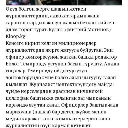
Окуя болгон жерге шашып жеткен
журналисттердин, адвокаттардын жана
тарапташтардын жолун жашыл беткап кийген
адам тороп турат. Булак: Дмитрий Мотинов /
Kloop.kg
Кеңсеге кирип келген милиционерлер
журналисттерди жерге жатууга буйруган. Эки
офицер көмкөрөсүнөн жаткан башкы редактор
Болот Темировду үстүнөн басып турушту. Андан
соң алар Темировду өйдө тургузуп,
чөнтөктөрүндө эмне болсо алып чыгууну талап
кылышат. Журналист чөнтөктөрүндөгү майда-
чүйдө нерселердин арасынан кичинекей
целлофан баштыкка салынган зат чыкканын
көргөндө өзү таң калат. Офицерлер баштыкчада
марихуана (нашаа) бар деген жүйөө менен
медиа каражатынын компьютерлерин жана
журналисттин өзүн кармап кетишет.