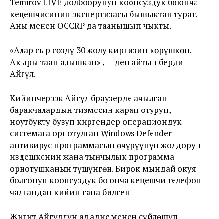
Temirov LIVE долбоорунун коопсуздук боюнча
кеңешчисинин экспертизасы бышыктап турат.
Аны менен OCCRP да таанышып чыкты.
«Алар сыр сөздү 30 жолу киргизип көрүшкөн.
Акыры таап алышкан» , — деп айтып берди
Айгүл.
Кийинчерээк Айгүл браузерде ачылган
баракчалардын тизмесин карап отуруп,
ноутбукту бузуп киргендер операциондук
системага орнотулган Windows Defender
антивирус программасын өчүрүүнүн жолдорун
издешкенин жана тыңчылык программа
орнотушканын түшүнгөн. Бирок мындай окуя
болгонун коопсуздук боюнча кеңешчи телефон
чалгандан кийин гана билген.
Жигит Айгүлдүн ал адис менен сүйлөшүп