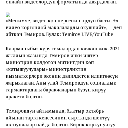
онлайн видеолордун форматында даярдалган.
«Менимче, видео көп нерсенин ордун басты. Эл
видео көргөндөй макалаларды окушпайт», — деп
айткан Темиров. Булак: Temirov LIVE/YouTube
Каарманыбыз курч темалардан качкан жок. 2021-
жылдын жазында Темиров ички иштер
министрин колдогон митингдин көп
«катышуучулары» министрликтин
кызматкерлери экенин далилдеген иликтөөсүн
жарыялаган. Аны улай Темировдун социалдык
тармактардагы баракчаларын бузуп кирүү
аракети болгон.
Темировдун айтымында, былтыр октябрь
айынан тарта кеңсесинин сыртында шектүү
автоунаалар пайда болгон. Бирок коркунучтуу