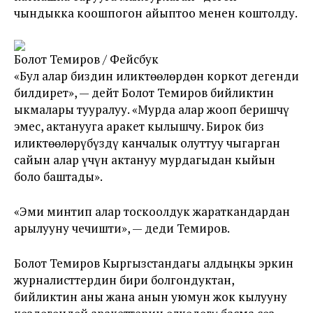
чындыкка коошпогон айыптоо менен коштолду.
Болот Темиров / Фейсбук
«Бул алар биздин иликтөөлөрдөн коркот дегенди
билдирет», — дейт Болот Темиров бийликтин
ыкмалары тууралуу. «Мурда алар жооп беришчү
эмес, актанууга аракет кылышчу. Бирок биз
иликтөөлөрүбүздү канчалык олуттуу чыгарган
сайын алар үчүн актануу мурдагыдан кыйын
боло баштады».
«Эми минтип алар тоскоолдук жараткандардан
арылууну чечишти», — деди Темиров.
Болот Темиров Кыргызстандагы алдыңкы эркин
журналисттердин бири болгондуктан,
бийликтин аны жана анын уюмун жок кылууну