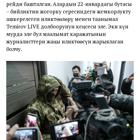
рейди башталган. Алардын 22-январдагы бутасы
– бийликтин жогорку сересиндеги жемкорлукту
ашкерелеген иликтөөлөрү менен таанымал
Temirov LIVE долбоорунун кеңсеси эле. Эки күн
мурда эле бул маалымат каражатынын
журналисттери жаңы иликтөөсүн жарыялаган
болчу.