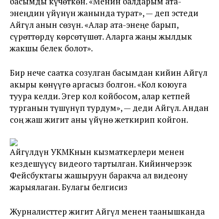
басымды күчөткөн. «Менин балдарым ата-
энеңдин үйүнүн жанында турат», — деп эстеди
Айгүл анын сөзүн. «Алар ата-энеңе барып,
сүрөттөрдү көрсөтүшөт. Аларга жаңы жылдык
жакшы белек болот».
Бир нече саатка созулган басымдан кийин Айгүл
акыры көнүүгө аргасыз болгон. «Кол коюуга
туура келди. Эгер кол койбосом, алар кетпей
турганын түшүнүп турдум», — деди Айгүл. Андан
соң жаш жигит аны үйүнө жеткирип койгон.
Айгүлдүн УКМКнын кызматкерлери менен
кездешүүсү видеого тартылган. Кийинчерээк
Фейсбуктагы жашыруун баракча ал видеону
жарыялаган. Булагы белгисиз
Журналисттер жигит Айгүл менен таанышканда