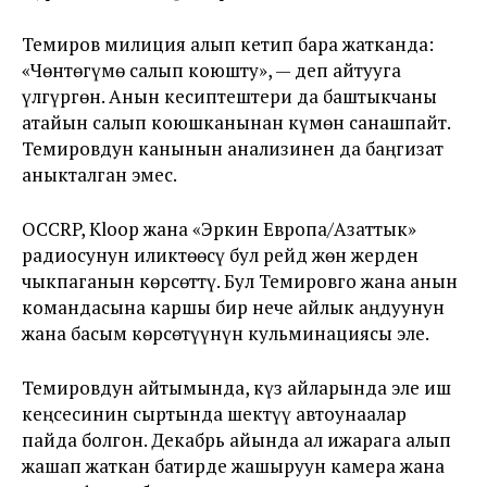
Темиров милиция алып кетип бара жатканда:
«Чөнтөгүмө салып коюшту», — деп айтууга
үлгүргөн. Анын кесиптештери да баштыкчаны
атайын салып коюшканынан күмөн санашпайт.
Темировдун канынын анализинен да баңгизат
аныкталган эмес.
OCCRP, Kloop жана «Эркин Европа/Азаттык»
радиосунун иликтөөсү бул рейд жөн жерден
чыкпаганын көрсөттү. Бул Темировго жана анын
командасына каршы бир нече айлык аңдуунун
жана басым көрсөтүүнүн кульминациясы эле.
Темировдун айтымында, күз айларында эле иш
кеңсесинин сыртында шектүү автоунаалар
пайда болгон. Декабрь айында ал ижарага алып
жашап жаткан батирде жашыруун камера жана