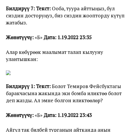
Билдирүү 7: Текст:
Ооба, туура айттыңыз, бул
сиздин досторуңуз, биз сиздин жоопторду күтүп
жатабыз.
Жөнөтүүчү:
«Б»
Дата: 1.19.2022 23:35
Алар көбүрөөк маалымат талап кылууну
улантышкан:
Билдирүү 1: Текст:
Болот Темиров Фейсбуктагы
баракчасына жакында эки бомба иликтөө болот
деп жазды. Ал эмне болгон иликтөөлөр?
Жөнөтүүчү:
«Б»
Дата: 1.19.2022 23:43
Айгүл так билбей турганын айтканда анын