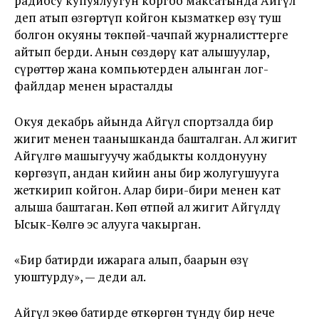
радиосу купуялуугун коргоо максатында Айгүл
деп атып өзгөртүп койгон кызматкер өзү туш
болгон окуяны төкпөй-чачпай журналисттерге
айтып берди. Анын сөздөрү кат алышуулар,
сүрөттөр жана компьютерден алынган лог-
файлдар менен ырасталды
Окуя декабрь айында Айгүл спортзалда бир
жигит менен таанышканда башталган. Ал жигит
Айгүлгө машыгуучу жабдыкты колдонууну
көргөзүп, андан кийин аны бир жолугушууга
жеткирип койгон. Алар бири-бири менен кат
алыша баштаган. Көп өтпөй ал жигит Айгүлдү
Ысык-Көлгө эс алууга чакырган.
«Бир батирди ижарага алып, баарын өзү
уюштурду», — деди ал.
Айгүл экөө батирде өткөргөн түндү бир нече