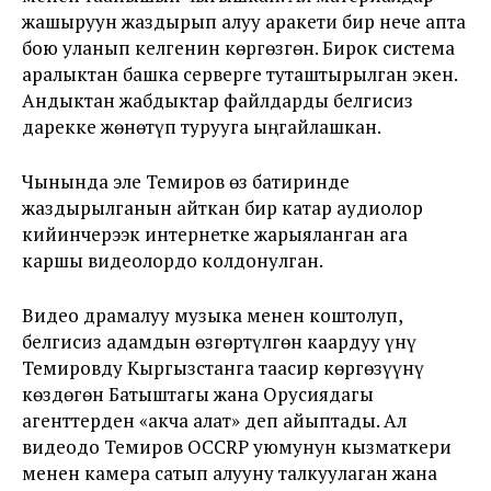
жашыруун жаздырып алуу аракети бир нече апта
бою уланып келгенин көргөзгөн. Бирок система
аралыктан башка серверге туташтырылган экен.
Андыктан жабдыктар файлдарды белгисиз
дарекке жөнөтүп турууга ыңгайлашкан.
Чынында эле Темиров өз батиринде
жаздырылганын айткан бир катар аудиолор
кийинчерээк интернетке жарыяланган ага
каршы видеолордо колдонулган.
Видео драмалуу музыка менен коштолуп,
белгисиз адамдын өзгөртүлгөн каардуу үнү
Темировду Кыргызстанга таасир көргөзүүнү
көздөгөн Батыштагы жана Орусиядагы
агенттерден «акча алат» деп айыптады. Ал
видеодо Темиров OCCRP уюмунун кызматкери
менен камера сатып алууну талкуулаган жана