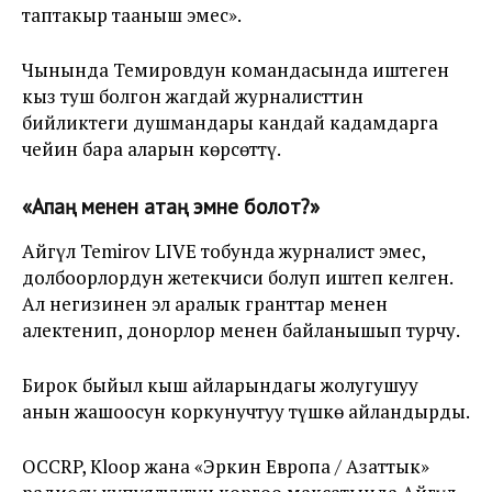
таптакыр тааныш эмес».
Чынында Темировдун командасында иштеген
кыз туш болгон жагдай журналисттин
бийликтеги душмандары кандай кадамдарга
чейин бара аларын көрсөттү.
«Апаң менен атаң эмне болот?»
Айгүл Temirov LIVE тобунда журналист эмес,
долбоорлордун жетекчиси болуп иштеп келген.
Ал негизинен эл аралык гранттар менен
алектенип, донорлор менен байланышып турчу.
Бирок быйыл кыш айларындагы жолугушуу
анын жашоосун коркунучтуу түшкө айландырды.
OCCRP, Kloop жана «Эркин Европа / Азаттык»