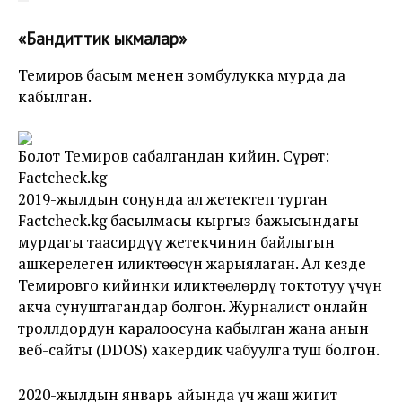
«Бандиттик ыкмалар»
Темиров басым менен зомбулукка мурда да
кабылган.
Болот Темиров сабалгандан кийин. Сүрөт:
Factcheck.kg
2019-жылдын соңунда ал жетектеп турган
Factcheck.kg басылмасы кыргыз бажысындагы
мурдагы таасирдүү жетекчинин байлыгын
ашкерелеген иликтөөсүн жарыялаган. Ал кезде
Темировго кийинки иликтөөлөрдү токтотуу үчүн
акча сунуштагандар болгон. Журналист онлайн
троллдордун каралоосуна кабылган жана анын
веб-сайты (DDOS) хакердик чабуулга туш болгон.
2020-жылдын январь айында үч жаш жигит