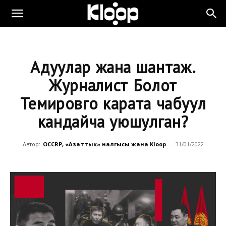
Аңдуулар жана шантаж.
Журналист Болот
Темировго карата чабуул
кандайча уюшулган?
Автор:
OCCRP, «Азаттык» үналгысы жана Kloop
-
31/01/2022