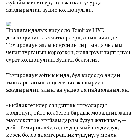
жубайы менен урушуп жаткан учурда
жаздырылган аудио колдонулган.
Пропагандалык видеодо Temirov LIVE
долбоорунун кызматкерлери, анын ичинде
Темировдун аялы кеңсенин сыртында чылым
чегип турганын көрсөткөн, жашыруун тартылган
сүрөт колдонулган. Булагы белгисиз.
Темировдун айтымында, бул видеодо андан
тышкары анын кеңсесинде жашыруун
жаздырылып алынган үндөр да пайдаланылган.
«Бийликтегилер бандиттик ыкмаларды
колдонуп, ойго келбеген бардык моралдык жана
мамлекеттик мыйзамдарды бузуп жатышат», —
дейт Темиров. «Бул адамдар мыйзамдуулук,
керек болсо адамгерчилик түшүнүгү менен