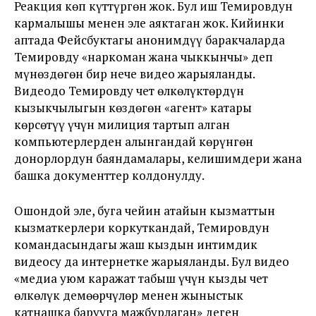
Реакция көп күттүргөн жок. Бул иш Темировдун
кармалышы менен эле аяктаган жок. Кийинки
аптада Фейсбуктагы анонимдүү баракчаларда
Темировду «наркоман жана чыккынчы» деп
мүнөздөгөн бир нече видео жарыяланды.
Видеодо Темировду чет өлкөлүктөрдүн
кызыкчылыгын көздөгөн «агент» катары
көрсөтүү үчүн милиция тартып алган
компьютерлерден алынгандай көрүнгөн
донорлордун баяндамалары, келишимдери жана
башка документтер колдонулду.
Ошондой эле, буга чейин атайын кызматтын
кызматкерлери коркуткандай, Темировдун
командасындагы жаш кыздын интимдик
видеосу да интернетке жарыяланды. Бул видео
«медиа уюм каражат табыш үчүн кызды чет
өлкөлүк демөөрчүлөр менен жыныстык
катнашка барууга мажбурлаган» деген