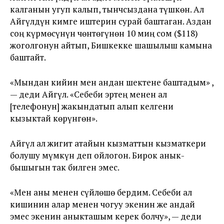
калганын угуп калып, тынчсыздана түшкөн. Ал
Айгүлдүн кимге иштерин сурай баштаган. Аздан
соң күрмөсүнүн чөнтөгүнөн 10 миң сом ($118)
жоголгонун айтып, Бишкекке шашылыш камына
баштайт.
«Мындан кийин мен андан шектене баштадым» ,
— деди Айгүл. «Себеби эртең менен ал
[телефонун] жакындатып алып келгени
кызыктай көрүнгөн».
Айгүл ал жигит атайын кызматтын кызматкери
болушу мүмкүн деп ойлогон. Бирок анык-
бышыгын так билген эмес.
«Мен аны менен сүйлөшө бердим. Себеби ал
кишинин алар менен чогуу экенин же андай
эмес экенин аныкташым керек болчу», — деди