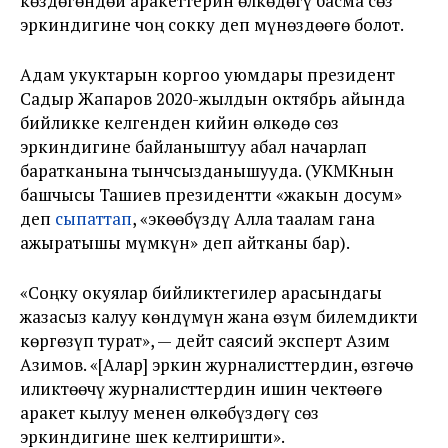
көздөгөндөй аракеттерин өлкөдөгү басма сөз
эркиндигине чоң сокку деп мүнөздөөгө болот.
Адам укуктарын коргоо уюмдары президент
Садыр Жапаров 2020-жылдын октябрь айында
бийликке келгенден кийин өлкөдө сөз
эркиндигине байланыштуу абал начарлап
баратканына тынчсызданышууда. (УКМКнын
башчысы Ташиев президентти «жакын досум»
деп
сыпаттап
, «экөөбүздү Алла таалам гана
ажыратышы мүмкүн» деп айтканы бар).
«Соңку окуялар бийликтегилер арасындагы
жазасыз калуу көндүмүн жана өзүм билемдикти
көргөзүп турат», — дейт саясий эксперт Азим
Азимов. «[Алар] эркин журналисттердин, өзгөчө
иликтөөчү журналисттердин ишин чектөөгө
аракет кылуу менен өлкөбүздөгү сөз
эркиндигине шек келтиришти».