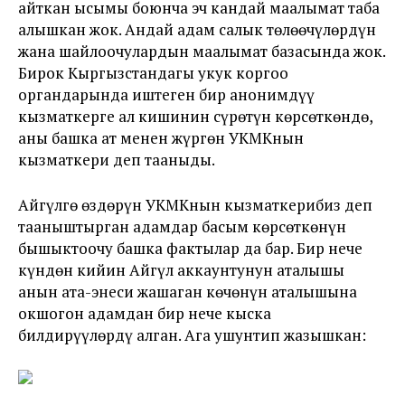
айткан ысымы боюнча эч кандай маалымат таба
алышкан жок. Андай адам салык төлөөчүлөрдүн
жана шайлоочулардын маалымат базасында жок.
Бирок Кыргызстандагы укук коргоо
органдарында иштеген бир анонимдүү
кызматкерге ал кишинин сүрөтүн көрсөткөндө,
аны башка ат менен жүргөн УКМКнын
кызматкери деп тааныды.
Айгүлгө өздөрүн УКМКнын кызматкерибиз деп
тааныштырган адамдар басым көрсөткөнүн
бышыктоочу башка фактылар да бар. Бир нече
күндөн кийин Айгүл аккаунтунун аталышы
анын ата-энеси жашаган көчөнүн аталышына
окшогон адамдан бир нече кыска
билдирүүлөрдү алган. Ага ушунтип жазышкан: