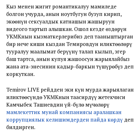
Кыз менен жигит романтикалуу мамиледе
болгон учурда, анын ноутбугун бузуп кирип,
экөөнүн сексуалдык катнашын жашыруун
видеого тартып алышкан. Ошол кезде өздөрүн
УКМКнын кызматкерлерибиз деп тааныштырган
бир нече киши кыздан Темировдун иликтөөлөрү
тууралуу маалымат берүүнү талап кылып, эгер
баш тартса, анын купуя жашоосун жарыялайбыз
жана ата-энесинин кадыр-баркын түшүрөбүз деп
коркуткан.
Temirov LIVE рейдден эки күн мурда жарыялаган
иликтөөсүндө УКМКнын таасирдүү жетекчиси
Камчыбек Ташиевдин үй-бүлө мүчөлөрү
мамлекеттик мунай компаниясы аралашкан
коррупциялык келишимдерден пайда көрдү
деп
билдирген.