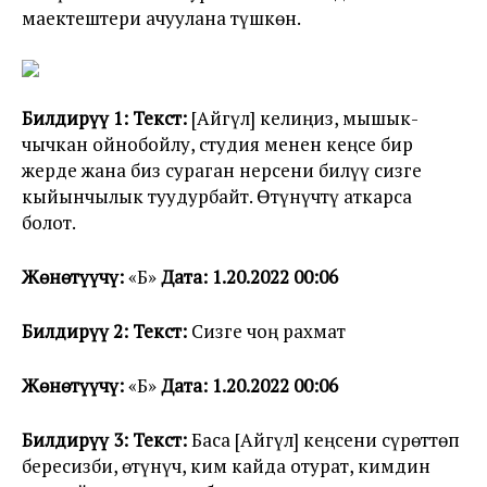
маектештери ачуулана түшкөн.
Билдирүү 1: Текст:
[Айгүл] келиңиз, мышык-
чычкан ойнобойлу, студия менен кеңсе бир
жерде жана биз сураган нерсени билүү сизге
кыйынчылык туудурбайт. Өтүнүчтү аткарса
болот.
Жөнөтүүчү:
«Б»
Дата: 1.20.2022 00:06
Билдирүү 2: Текст:
Сизге чоң рахмат
Жөнөтүүчү:
«Б»
Дата: 1.20.2022 00:06
Билдирүү 3: Текст:
Баса [Айгүл] кеңсени сүрөттөп
бересизби, өтүнүч, ким кайда отурат, кимдин