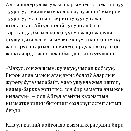
Ал кишилер улам-улам алар менен кызматташуу
тууралуу келишимге кол коюуну жана Темиров
тууралуу маалымат берип турууну талап
кылышкан. Айгүл андай сунуштан баш
тартканда, басым көрсөтүүнүн жаңы жолуна
өтүшүп, ага жигити менен чогуу өткөргөн түнкү
жашыруун тартылган видеолорду көрсөтүшкөн
жана аларды жарыялайбыз деп коркутушкан.
«Макул, сен жашсың, курчсуң, чыдап коёесуң.
Бирок апаң менен атаң эмне болот? Алардын
жүрөгү буга чыдабайт. Алар ушунча жыл иштеп,
кадыр-баркка жетишсе, сен бир заматта аны жок
кыласың», — деп Айгүл атайын кызматтын
кызматкеринин биринин сөздөрүн эстеп айтып
берди.
Кыз үн катпай койгондо кызматкерлердин бири