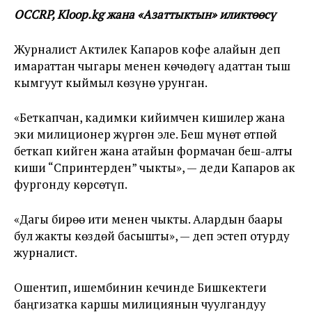
OCCRP, Kloop.kg жана «Азаттыктын» иликтөөсү
Журналист Актилек Капаров кофе алайын деп
имараттан чыгары менен көчөдөгү адаттан тыш
кымгуут кыймыл көзүнө урунган.
«Беткапчан, кадимки кийимчен кишилер жана
эки милиционер жүргөн эле. Беш мүнөт өтпөй
беткап кийген жана атайын формачан беш-алты
киши “Спринтерден” чыкты», — деди Капаров ак
фургонду көрсөтүп.
«Дагы бирөө ити менен чыкты. Алардын баары
бул жакты көздөй басышты», — деп эстеп отурду
журналист.
Ошентип, ишембинин кечинде Бишкектеги
баңгизатка каршы милициянын чуулгандуу