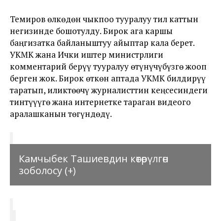
Темиров өлкөдөн чыкпоо тууралуу тил каттын
негизинде бошотулду. Бирок ага каршы
баңгизатка байланыштуу айыптар кала берет.
УКМК жана Ички иштер министрлиги
комментарий берүү тууралуу өтүнүчүбүзгө жооп
берген жок. Бирок өткөн аптада УКМК билдирүү
таратып, иликтөөчү журналисттин кеңсесиндеги
тинтүүүгө жана интернетке тараган видеого
аралашканын төгүндөдү.
Камчыбек Ташиевдин көтөрүлгөн
зоболосу (+)