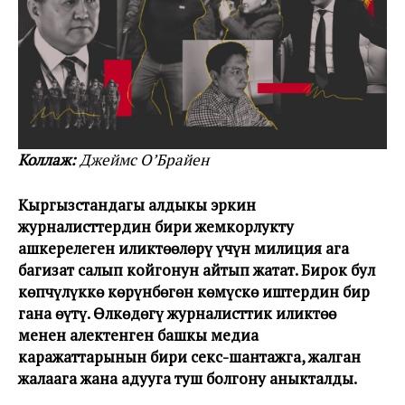
Коллаж:
Джеймс О’Брайен
Кыргызстандагы алдыңкы эркин
журналисттердин бири жемкорлукту
ашкерелеген иликтөөлөрү үчүн милиция ага
баңгизат салып койгонун айтып жатат. Бирок бул
көпчүлүккө көрүнбөгөн көмүскө иштердин бир
гана өңүтү. Өлкөдөгү журналисттик иликтөө
менен алектенген башкы медиа
каражаттарынын бири секс-шантажга, жалган
жалаага жана аңдууга туш болгону аныкталды.