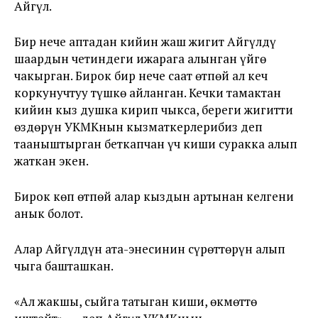
Айгүл.
Бир нече аптадан кийин жаш жигит Айгүлдү
шаардын четиндеги ижарага алынган үйгө
чакырган. Бирок бир нече саат өтпөй ал кеч
коркунучтуу түшкө айланган. Кечки тамактан
кийин кыз душка кирип чыкса, береги жигитти
өздөрүн УКМКнын кызматкерлерибиз деп
тааныштырган беткапчан үч киши суракка алып
жаткан экен.
Бирок көп өтпөй алар кыздын артынан келгени
анык болот.
Алар Айгүлдүн ата-энесинин сүрөттөрүн алып
чыга башташкан.
«Ал жакшы, сыйга татыган киши, өкмөттө