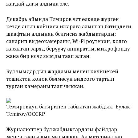
жагдай дагы алдыда эле.
Декабрь айында Темиров чет өлкөдө жүргөн
кезде анын кайниси ижарага алынган батирдеги
шкафтын алдынан белгисиз жабдыктарды:
санарип видеокамераны, Wi-Fi роутерин, колго
жасалган заряд берүүчү аппаратты, микрофонду
жана бир нече зымды таап алган.
Бул зымдардын жардамы менен кичинекей
тешиктен конок бөлмөсүн видеого тартып
турган камераны таап чыккан.
Темировдун батиринен табылган жабдык. Булак:
Temirov/OCCRP
Журналисттер бул жабдыктардагы файлдар
менен таанышып чыгышкан. Ал материалдар