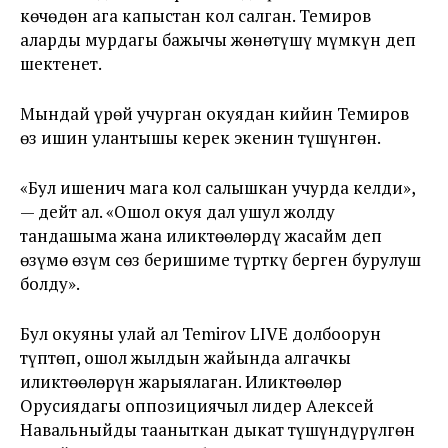
көчөдөн ага капыстан кол салган. Темиров
аларды мурдагы бажычы жөнөтүшү мүмкүн деп
шектенет.
Мындай үрөй учурган окуядан кийин Темиров
өз ишин улантышы керек экенин түшүнгөн.
«Бул ишенич мага кол салышкан учурда келди»,
— дейт ал. «Ошол окуя дал ушул жолду
тандашыма жана иликтөөлөрдү жасайм деп
өзүмө өзүм сөз беришиме түрткү берген бурулуш
болду».
Бул окуяны улай ал Temirov LIVE долбоорун
түптөп, ошол жылдын жайында алгачкы
иликтөөлөрүн жарыялаган. Иликтөөлөр
Орусиядагы оппозициячыл лидер Алексей
Навальныйды тааныткан дыкат түшүндүрүлгөн