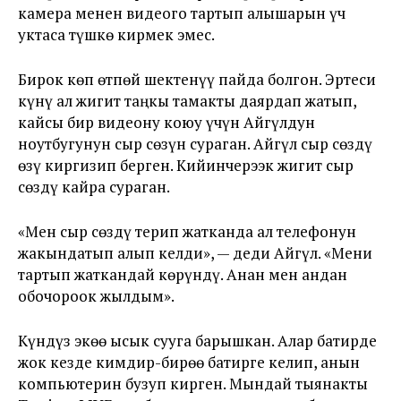
камера менен видеого тартып алышарын үч
уктаса түшкө кирмек эмес.
Бирок көп өтпөй шектенүү пайда болгон. Эртеси
күнү ал жигит таңкы тамакты даярдап жатып,
кайсы бир видеону коюу үчүн Айгүлдун
ноутбугунун сыр сөзүн сураган. Айгүл сыр сөздү
өзү киргизип берген. Кийинчерээк жигит сыр
сөздү кайра сураган.
«Мен сыр сөздү терип жатканда ал телефонун
жакындатып алып келди», — деди Айгүл. «Мени
тартып жаткандай көрүндү. Анан мен андан
обочороок жылдым».
Күндүз экөө ысык сууга барышкан. Алар батирде
жок кезде кимдир-бирөө батирге келип, анын
компьютерин бузуп кирген. Мындай тыянакты