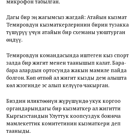
микрофон табылган.
Дагы бир эң жагымсыз жагдай: Атайын кызмат
Темировдун кызматкерлеринин бирин тузакка
түшүрүү үчүн атайын бир схеманы уюштурган
өңдүү.
Темировдун командасында иштеген кыз спорт
залда бир жигит менен таанышып калат. Бара-
бара алардын ортосунда жакын мамиле пайда
болгон. Көп өтпөй ал жигит кызды дем алышта
көл жээгинде эс алып келүүгө чакырган.
Биздин иликтөөнүн жүрүшүндө укук коргоо
органдарындагы бир кызматкер ал жигитти
Кыргызстандын Улуттук коопсуздук боюнча
мамлекеттик комитетинин кызматкери деп
тааныды.