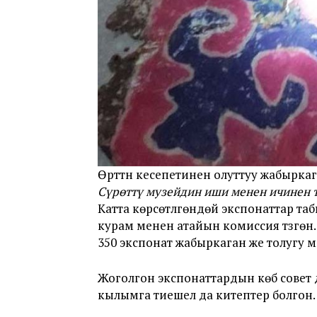
​​Өрттүн кесепетинен олуттуу жабырк
Сүрөттү музейдин иши менен ичинен 
Катта көрсөтүлгөндөй экспонаттар т
курам менен атайын комиссия түзгөн
350 экспонат жабыркаган же толугу м
Жоголгон экспонаттардын көбү совет
кылымга тиешелүү да китептер болгон.