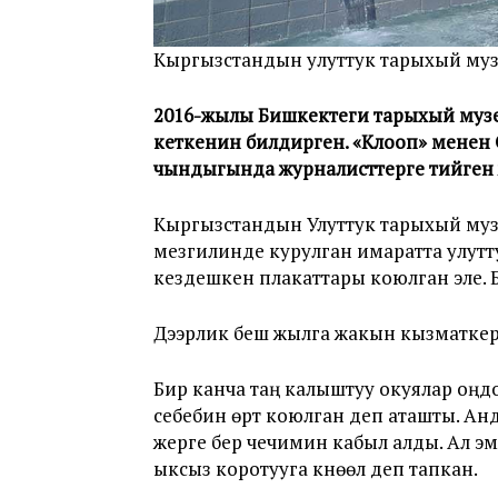
Кыргызстандын улуттук тарыхый музей
2016-жылы Бишкектеги тарыхый музей
кеткенин билдирген. «Клооп» менен
чындыгында журналисттерге тийген 
Кыргызстандын Улуттук тарыхый му
мезгилинде курулган имаратта улут
кездешкен плакаттары коюлган эле. Б
Дээрлик беш жылга жакын кызматкерл
Бир канча таң калыштуу окуялар оңд
себебин өрт коюлган деп аташты. А
жерге берүү чечимин кабыл алды. Ал
ыксыз коротууга күнөөлүү деп тапкан.