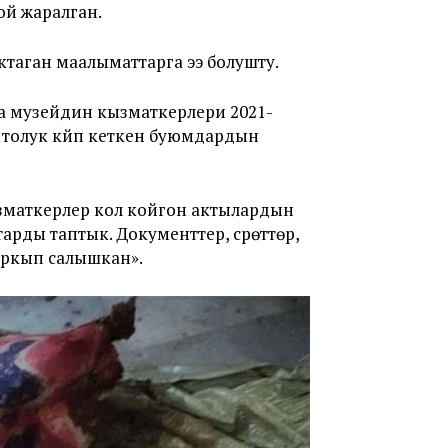
ой жаралган.
ктаган маалыматтарга ээ болушту.
а музейдин кызматкерлери 2021-
толук күйүп кеткен буюмдардын
ызматкерлер кол койгон актылардын
рды таптык. Документтер, сүрөттөр,
кыркып салышкан».