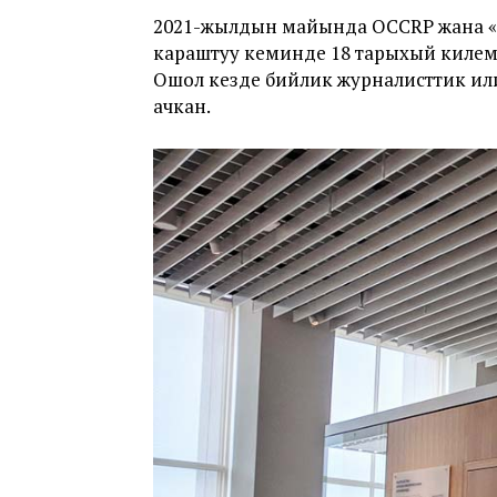
2021-жылдын майында OCCRP жана «К
караштуу кеминде 18 тарыхый килем
Ошол кезде бийлик журналисттик иликт
ачкан.