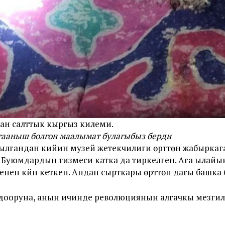
аган салттык кыргыз килеми.
тааныш болгон маалымат булагыбыз берди
абылгандан кийин музей жетекчилиги өрттөн жабыркаг
. Буюмдардын тизмеси катка да тиркелген. Ага ылайы
енен күйүп кеткен. Андан сырткары өрттөн дагы башка
 дооруна, анын ичинде революциянын алгачкы мезгил