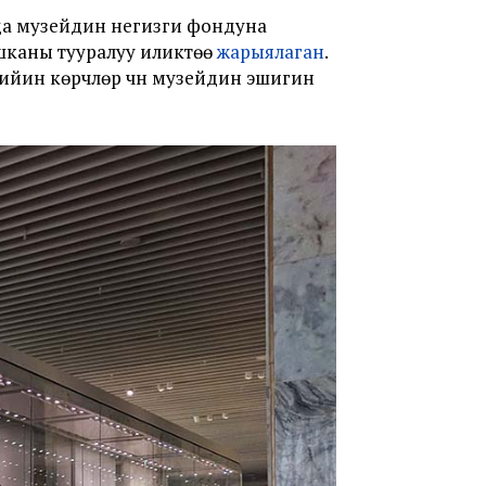
да музейдин негизги фондуна
шканы тууралуу иликтөө
жарыялаган
.
ин көрүүчүлөр үчүн музейдин эшигин