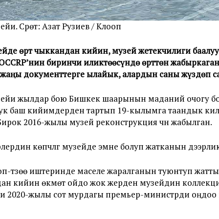
и. Сүрөт: Азат Рузиев / Клооп
де өрт чыккандан кийин, музей жетекчилиги баалуу 
 OCCRP’нин биринчи иликтөөсүндө өрттөн жабыркаган 
жаңы документтерге ылайык, алардын саны жүздөп са
зейи жылдар бою Бишкек шаарынын маданий очогу бо
тук баш кийимдерден тартып 19-кылымга таандык ки
ирок 2016-жылы музей реконструкция үчүн жабылган.
ердин көпчүлүгү музейде эмне болуп жатканын дээрли
оп-түзөө иштеринде маселе жаралганын туюнтуп жатты
ндан кийин өкмөт ойдо жок жерден музейдин коллек
 эми 2020-жылы сот мурдагы премьер-министрди оңдо