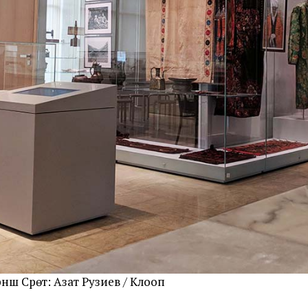
шү Сүрөт: Азат Рузиев / Клооп