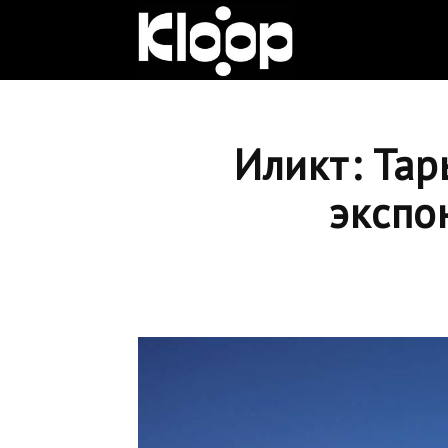
Клооп
кыргызча
Иликтөө: Та
экспо
|
Кыргызстан
жаңылыктары