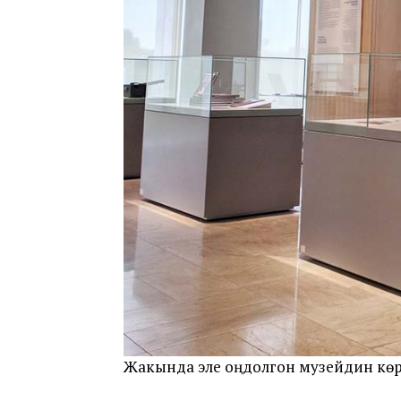
Жакында эле оңдолгон музейдин көрүнү