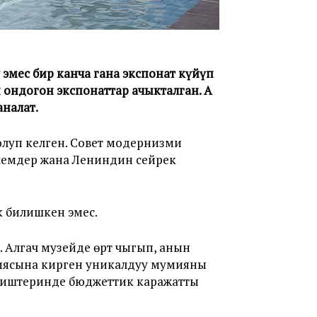
эмес бир канча гана экспонат күйүп
ондогон экспонаттар ачыкталган. А
налат.
луп келген. Совет модернизми
лемдер жана Лениндин сейрек
к билишкен эмес.
. Алгач музейде өрт чыгып, анын
циясына кирген уникалдуу мумияны
о иштеринде бюджеттик каражатты