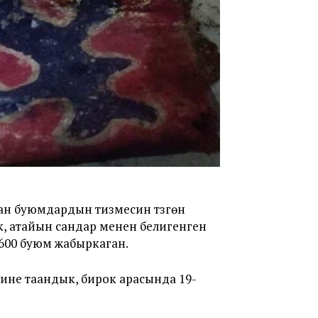
ан буюмдардын тизмесин түзгөн
к, атайын сандар менен белигенген
 600 буюм жабыркаган.
ине таандык, бирок арасында 19-