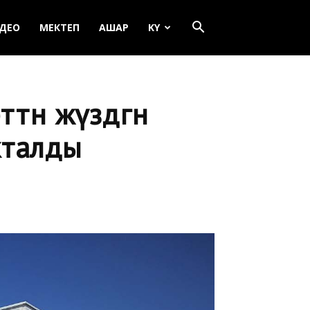
ДЕО
МЕКТЕП
АШАР
KY
төн жүздөгөн
кталды