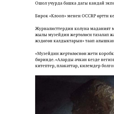
Ошол учурда башка дагы кандай экпо
Бирок «Клооп» менен OCCRP өрттүн к
Журналисттердин колуна маданият м
жылы музейдин жертөлөсүн тазалап 
жүздөгөн калдыктарын» таап алышкан
«Музейдин жертөлөсүнөн жети коробк
биринде. «Аларды ачкан кезде негиз
китептер, плакаттар, килемдер болго