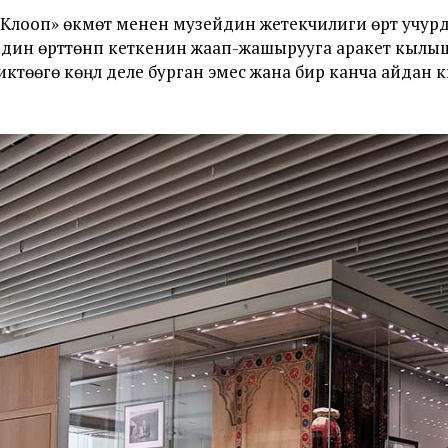
лооп» өкмөт менен музейдин жетекчилиги өрт учур
дин өрттөнүп кеткенин жаап-жашырууга аракет кылы
өөгө көңүл деле бурган эмес жана бир канча айдан кий