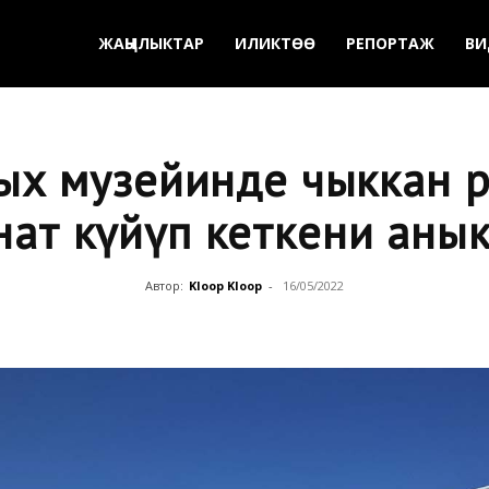
ЖАҢЫЛЫКТАР
ИЛИКТӨӨ
РЕПОРТАЖ
ВИ
рых музейинде чыккан өрт
нат күйүп кеткени аны
Автор:
Kloop Kloop
-
16/05/2022