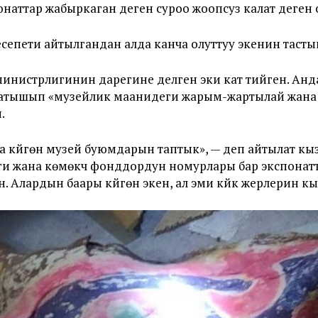
наттар жабыркаган деген суроо жоопсуз калат деген 
есепети айтылгандан алда канча олуттуу экенин тасты
инистрлигинин дарегине делген эки кат тийген. Анд
жатышып «музейлик маанидеги жарым-жартылай жана 
.
а күйгөн музей буюмдарын таптык», — деп айтылат к
ги жана көмөкчү фонддордун номурлары бар экспонатта
н. Алардын баары күйгөн экен, ал эми күйүк жерлерин 