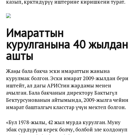
казып, көрктөндүрүү иштерине киришкени турат.
Имараттын
курулганына 40 жылдан
ашты
Жаңы бала бакча эски имараттын жанына
курулмак болгон. Эски имарат 2009-жылдан бери
иштейт, ал дагы АРИСтин жардамы менен
ачылган. Бала бакчанын директору Бактыгүл
Бектурсунованын айтымында, 2009-жылга чейин
имарат башталгыч класстар үчүн мектеп болгон.
«Бул 1978-жылы, 42 жыл мурда курулган. Муну
эбак сүрдүрүш керек болчу, болбой эле колдонуп