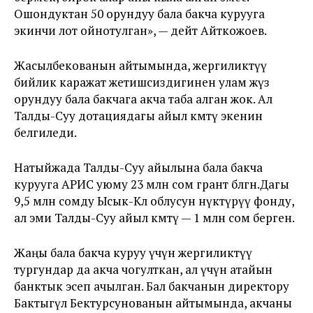
Ошондуктан 50 орундуу бала бакча курууга
экинчи лот ойнотулган», — дейт Айткожоев.
Жасылбекованын айтымында, жергиликтүү
бийлик каражат жетишсиздигинен улам жүз
орундуу бала бакчага акча таба алган жок. Ал
Талды-Суу дотациядагы айыл өкмөтү экенин
белгиледи.
Натыйжада Талды-Суу айылына бала бакча
курууга АРИС уюму 23 млн сом грант бөлгөн.Дагы
9,5 млн сомду Ысык-Көл облусун өнүктүрүү фонду,
ал эми Талды-Суу айыл өкмөтү — 1 млн сом берген.
Жаңы бала бакча куруу үчүн жергиликтүү
тургундар да акча чогулткан, ал үчүн атайын
банктык эсеп ачылган. Бал бакчанын директору
Бактыгүл Бектурсунованын айтымында, акчаны