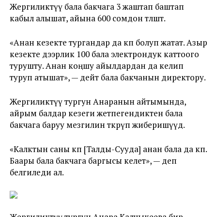
Жергиликтүү бала бакчага 3 жаштап баштап
кабыл алышат, айына 600 сомдон төлөшөт.
«Анан кезекте тургандар да көп болуп жатат. Азыр
кезекте дээрлик 100 бала электрондук каттоого
турушту. Анан коңшу айылдардан да келип
туруп атышат», — дейт бала бакчанын директору.
Жергиликтүү тургун Анаранын айтымында,
айрым балдар кезеги жетпегендиктен бала
бакчага баруу мезгилин өткөрүп жиберишүүдө.
«Калктын саны көп [Талды-Сууда] анан бала да көп.
Баары бала бакчага баргысы келет», — деп
белгиледи ал.
Жергиликтүү тургун Анара Калчыкеева бир