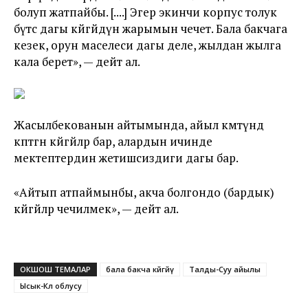
болуп жатпайбы. [....] Эгер экинчи корпус толук
бүтсө дагы көйгөйдүн жарымын чечет. Бала бакчага
кезек, орун маселеси дагы деле, жылдан жылга
кала берет», — дейт ал.
Жасылбекованын айтымында, айыл өкмөтүндө
көптөгөн көйгөйлөр бар, алардын ичинде
мектептердин жетишсиздиги дагы бар.
«Айтып атпаймынбы, акча болгондо (бардык)
көйгөйлөр чечилмек», — дейт ал.
ОКШОШ ТЕМАЛАР
бала бакча көйгөйү
Талды-Суу айылы
Ысык-Көл облусу