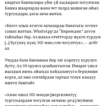
квартал башчылары үймө-үй кыдырып чогулткан.
Башка шаарларда жана чет өлкөлөрдө жашаган айыл
тургундары дагы акча жөнөткөн.
«Бизге алып келген акчаларды банктагы эсепке
салып жаттык. WhatsApp’да “Биримдик” деген
тайпабыз бар. Ал жакка отчётторду жүктөп турдум
[...] Бүгүнкү күнү 505 миң сом чогулттук», — дейт
ал.
Учурда бала бакчанын бир эле корпусу курулуп
бүттү. Ал 50 орунга ылайыкталган. Имарат ушул
жылдын июнь айында пайдаланууга берилиши
керек, ал эми сентябрдан тартып толук кандуу
иштеп баштайт.
«Анан ошол 505 миңди [жергиликтүү
тургундардан чогулган акчаны-ред.] жумшак
инвентарга жумшайлы деп жатабыз — ковролин,