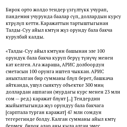
Бирок орто жолдо тендер үзгүлтүккө учурап,
пандемия учурунда баалар өсүп, доллардын курсу
көтөрүлүп кетти. Каражаттын тартыштыгынан
Талды-Суу айыл өкмөтүнө жүз орунду бала бакча
курулбай калды.
«Талды-Суу айыл өкмөтүнөн башынан эле 100
орундук бала бакча куруп берүү өтүнүчү менен
кат келген. Ага жараша, АРИС долбоордун
сметасын 100 орунга иштеп чыккан. АРИС
аныкталган бир сумманы бөлүп берет, башкача
айтканда, ушул сыяктуу объектке 300 миң
доллардан ашпаган (мурдагы курс менен 23 млн
сом — ред.) каражат бөлүнөт [...] Тендердин
жыйынтыгында жүз орундуу бала бакчага
[сарптала турган каражат] 47 млн сомдун
тегерегинде болду. Калган сумманы айыл өкмөтү
бермек, бирок алар аны кыла алган эмес.