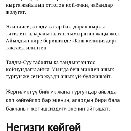
кырга жайылып оттогон кой-эчки, чабандар
жолугат.
Экинчиси, жолду катар бак-дарак кыркы
тигилип, альфальтталган зымыраган жаңы жол.
Айылдын кире беришинде «Кош келиңиздер»
тактасы илинген.
Талды-Суу табияты көз тандырган тоо
койнундагы айыл. Мында беш миңден ашык
тургун же сегиз жүздөн ашык үй-бүлө жашайт.
Жергиликтүү бийлик жана тургундар айылда
көп көйгөйлөр бар экенин, алардын бири бала
бакчанын жетишсиздиги экенин айтышат.
Негизги көйгөй