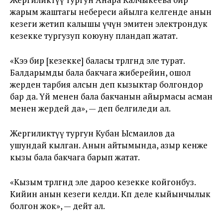
жарым жаштагы небереси айылга келгенде анын
кезеги жетип калышы үчүн эмитен электрондук
кезекке тургузуп коюуну пландап жатат.
«Кээ бирөө [кезекке] баласы төрөлгөндө эле турат.
Балдарымды бала бакчага жиберейин, ошол
жерден тарбия алсын деп кызыктар болгондор
бар да. Үй менен бала бакчанын айырмасы асман
менен жердей да», — деп белгиледи ал.
Жергиликтүү тургун Кубан Ысмаилов да
ушундай кылган. Анын айтымында, азыр кенже
кызы бала бакчага барып жатат.
«Кызым төрөлгөндө эле дароо кезекке койгонбуз.
Кийин анын кезеги келди. Көп деле кыйынчылык
болгон жок», — дейт ал.