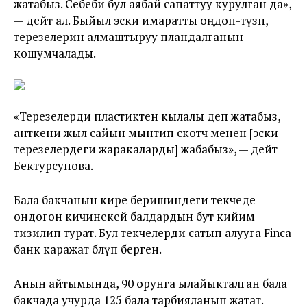
жатабыз. Себеби бул аябай сапаттуу курулган да»,
— дейт ал. Быйыл эски имаратты оңдоп-түзөп,
терезелерин алмаштыруу пландалганын
кошумчалады.
«Терезелерди пластиктен кылалы деп жатабыз,
анткени жыл сайын мынтип скотч менен [эски
терезелердеги жаракаларды] жабабыз», — дейт
Бектурсунова.
Бала бакчанын кире беришиндеги текчеде
ондогон кичинекей балдардын бут кийим
тизилип турат. Бул текчелерди сатып алууга Finca
банк каражат бөлүп берген.
Анын айтымында, 90 орунга ылайыкталган бала
бакчада учурда 125 бала тарбияланып жатат.