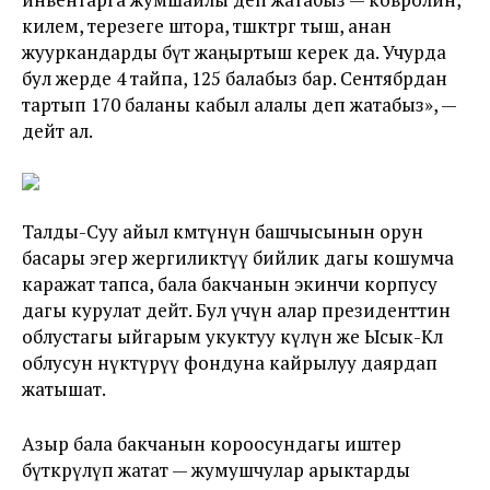
килем, терезеге штора, төшөктөргө тыш, анан
жууркандарды бүт жаңыртыш керек да. Учурда
бул жерде 4 тайпа, 125 балабыз бар. Сентябрдан
тартып 170 баланы кабыл алалы деп жатабыз», —
дейт ал.
Талды-Суу айыл өкмөтүнүн башчысынын орун
басары эгер жергиликтүү бийлик дагы кошумча
каражат тапса, бала бакчанын экинчи корпусу
дагы курулат дейт. Бул үчүн алар президенттин
облустагы ыйгарым укуктуу өкүлүнө же Ысык-Көл
облусун өнүктүрүү фондуна кайрылуу даярдап
жатышат.
Азыр бала бакчанын короосундагы иштер
бүткөрүлүп жатат — жумушчулар арыктарды