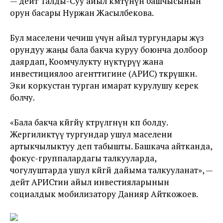
— дейт Талды-Суу айыл өкмөтүнүн башчысынын
орун басары Нуржан Жасылбекова.
Бул маселени чечиш үчүн айыл тургундары жүз
орундуу жаңы бала бакча куруу боюнча долбоор
даярдап, Коомчулукту өнүктүрүү жана
инвестициялоо агенттигине (АРИС) өткөрүшкөн.
Эки коркустан турган имарат курулушу керек
болчу.
«Бала бакча көйгөйү көтөрүлгөнүнө көп болду.
Жергиликтүү тургундар ушул маселени
артыкчылыктуу деп табышты. Башкача айтканда,
фокус-группалардагы талкууларда,
чогулуштарда ушул көйгөй дайыма талкууланат», —
дейт АРИСтин айыл инвестияларынын
социалдык мобилизатору Данияр Айткожоев.