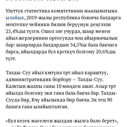
Улуттук статистика комитетинин маалыматына
ылайык
, 2019-жылы республика боюнча балдарга
мектепке чейинки билим берүүнүн деңгээли
25,4%ды түзгөн. Ошол эле учурда, шаар менен
айыл жерлеринин ортосунда чоң айырмачылык
бар: шаарларда балдардын 34,5%ы бала бакчага
барса, айылдарда бул көрсөткүч болгону 20,6%ды
түзөт.
Талды-Суу айыл өкмөтүна төрт айыл караштуу,
административдик борбору — Талды-Суу.
Калктын жалпы саны 10 миңден ашат. Азыр төрт
айылда болгону эки гана бала бакча бар. Талды-
Сууда бир, Көөчү айылында бир бакча. Экөө тең 90
балага гана ылайыкталган.
«Бул кезек маселеси жылдан-жылга боло берет»,