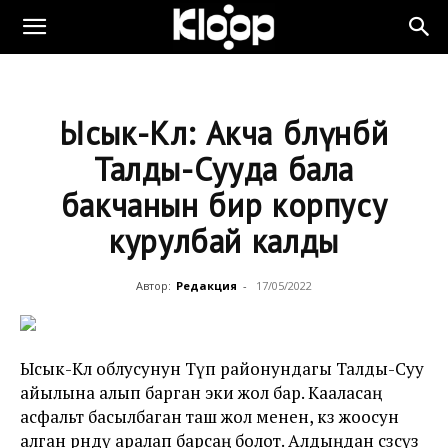
Ысык-Көл: Акча бөлүнбөй
Талды-Сууда бала
бакчанын бир корпусу
курулбай калды
Автор:
Редакция
-
17/05/2022
Ысык-Көл облусунун Түп районундагы Талды-Суу
айылына алып барган эки жол бар. Кааласаң
асфальт басылбаган таш жол менен, көз жоосун
алган өрөөндү аралап барсаң болот. Алдыңдан сөзсүз