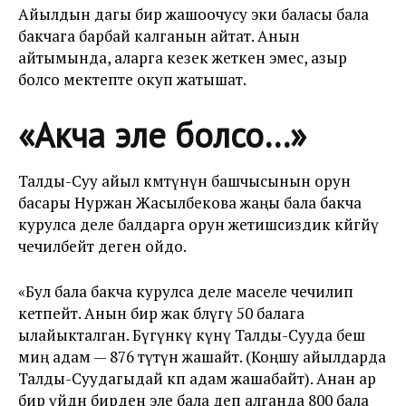
Айылдын дагы бир жашоочусу эки баласы бала
бакчага барбай калганын айтат. Анын
айтымында, аларга кезек жеткен эмес, азыр
болсо мектепте окуп жатышат.
«Акча эле болсо…»
Талды-Суу айыл өкмөтүнүн башчысынын орун
басары Нуржан Жасылбекова жаңы бала бакча
курулса деле балдарга орун жетишсиздик көйгөйү
чечилбейт деген ойдо.
«Бул бала бакча курулса деле маселе чечилип
кетпейт. Анын бир жак бөлүгү 50 балага
ылайыкталган. Бүгүнкү күнү Талды-Сууда беш
миң адам — 876 түтүн жашайт. (Коңшу айылдарда
Талды-Суудагыдай көп адам жашабайт). Анан ар
бир үйдөн бирден эле бала деп алганда 800 бала