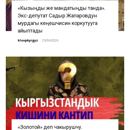
«Кызыңды же мандатыңды танда».
Экс-депутат Садыр Жапаровдун
мурдагы кеңешчисин коркутууга
айыптады
kloopkyrgyz
-
25/06/2026
«Золотой» деп чакырушчу.