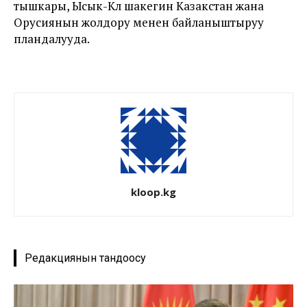
тышкары, Ысык-Көл шакегин Казакстан жана
Орусиянын жолдору менен байланыштыруу
пландалууда.
kloop.kg
Редакциянын тандоосу