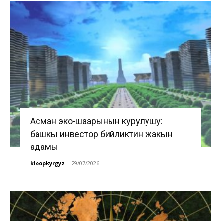
Асман эко-шаарынын курулушу:
башкы инвестор бийликтин жакын
адамы
kloopkyrgyz
-
29/07/2026