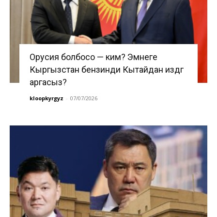
Орусия болбосо — ким? Эмнеге
Кыргызстан бензинди Кытайдан издөөгө
аргасыз?
kloopkyrgyz
-
07/07/2026