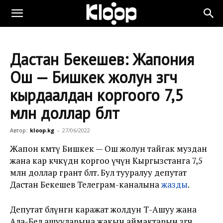
Дастан Бекешев: Жапония
Ош — Бишкек жолун өзгөчө
кырдаалдан коргоого 7,5
млн доллар бөлөт
Автор:
kloop.kg
-
27/06/2022
Жапон өкмөтү Бишкек — Ош жолун тайгак муздан
жана кар көчкүдөн коргоо үчүн Кыргызстанга 7,5
млн доллар грант бөлөт. Бул тууралуу депутат
Дастан Бекешев Телеграм-каналына
жазды
.
Депутат бөлүнгөн каражат жолдун Төө-Ашуу жана
Ала-Бел ашууларына жакын аймактарын өзгөчө