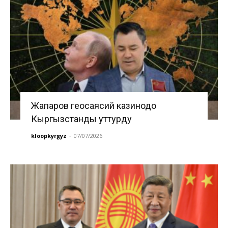
Жапаров геосаясий казинодо
Кыргызстанды уттурду
kloopkyrgyz
-
07/07/2026