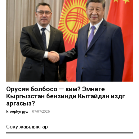
Орусия болбосо — ким? Эмнеге
Кыргызстан бензинди Кытайдан издөөгө
аргасыз?
kloopkyrgyz
-
07/07/2026
Соңку жаңылыктар