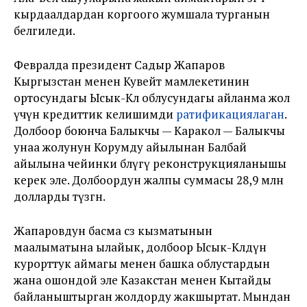
кырдаалдардан коргоого жумшала турганын
белгиледи.
Февралда президент Садыр Жапаров
Кыргызстан менен Кувейт мамлекетинин
ортосундагы Ысык-Көл облусундагы айланма жол
үчүн кредиттик келишимди
ратификациялаган
.
Долбоор боюнча Балыкчы — Каракол — Балыкчы
унаа жолунун Корумду айылынан Балбай
айылына чейинки бөлүгү реконструкцияланышы
керек эле. Долбоордун жалпы суммасы 28,9 млн
долларды түзгөн.
Жапаровдун басма сөз кызматынын
маалыматына ылайык, долбоор Ысык-Көлдүн
курорттук аймагы менен башка облустардын
жана ошондой эле Казакстан менен Кытайды
байланыштырган жолдорду жакшыртат. Мындан