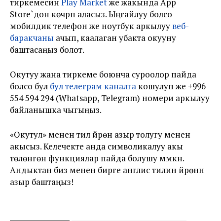
тиркемесин
Play Market
же жакында App
Store`дон көчүрүп аласыз. Ыңгайлуу болсо
мобилдик телефон же ноутбук аркылуу
веб-
баракчаны
ачып, каалаган убакта окууну
баштасаңыз болот.
Окутуу жана тиркеме боюнча суроолор пайда
болсо бул
бул телеграм каналга
кошулуп же +996
554 594 294 (Whatsapp, Telegram) номери аркылуу
байланышка чыгыңыз.
«Окутул» менен тил үйрөнүү азыр толугу менен
акысыз. Келечекте анда символикалуу акы
төлөнгөн функциялар пайда болушу мүмкүн.
Андыктан биз менен бирге англис тилин үйрөнүүнү
азыр баштаңыз!