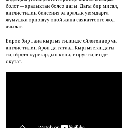
болот — аралыктан болсо дагы! Дагы бир мисал,
англис тилин билсеңиз эл аралык уюмдарга
жумушка орношуу оңой жана саякаттоого жол
ачылат.
Бирок бир гана кыргыз тилинде сүйлөгөндөр үчүн
англис тилин үйрөнүү да татаал. Кыргызстандагы
тил үйрөтүүчү курстардын көпчүлүгү орус тилинде
окутат.