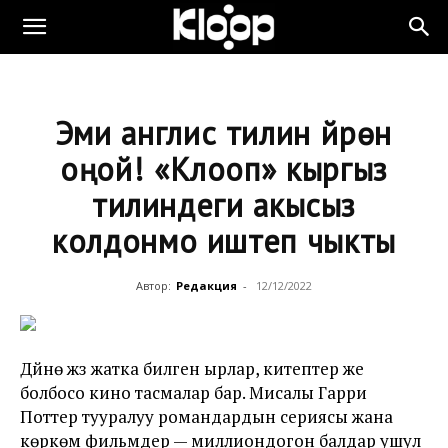
Эми англис тилин үйрөнүү
оңой! «Клооп» кыргыз
тилиндеги акысыз
колдонмо иштеп чыкты
Автор:
Редакция
-
12/12/2022
Дүйнө жүзү жатка билген ырлар, китептер же
болбосо кино тасмалар бар. Мисалы Гарри
Поттер тууралуу романдардын сериясы жана
көркөм фильмдер — миллиондогон балдар ушул