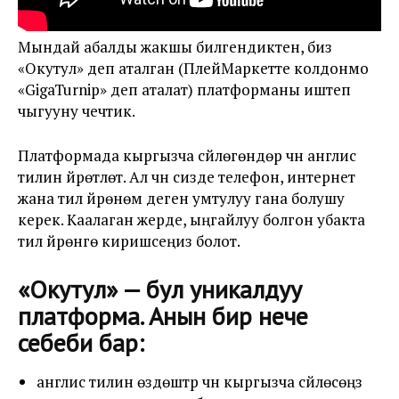
Мындай абалды жакшы билгендиктен, биз
«Окутул» деп аталган (ПлейМаркетте колдонмо
«GigaTurnip» деп аталат) платформаны иштеп
чыгууну чечтик.
Платформада кыргызча сүйлөгөндөр үчүн англис
тилин үйрөтүлөт. Ал үчүн сизде телефон, интернет
жана тил үйрөнөм деген умтулуу гана болушу
керек. Каалаган жерде, ыңгайлуу болгон убакта
тил үйрөнүүгө киришсеңиз болот.
«Окутул» — бул уникалдуу
платформа. Анын бир нече
себеби бар:
англис тилин өздөштүрүү үчүн кыргызча сүйлөсөңүз