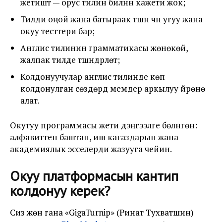
жетиштүү — орус тилин билүүнүн кажети жок;
Тилди оңой жана батыраак түшүнүү үчүн угуу жана
окуу тесттери бар;
Англис тилинин грамматикасы жөнөкөй,
жалпак тилде түшүндүрүлөт;
Колдонуучулар англис тилинде көп
колдонулган сөздөрдү мемдер аркылуу үйрөнө
алат.
Окутуу программасы жети дэңгээлге бөлүнгөн:
алфавиттен баштап, иш кагаздарын жана
академиялык эсселерди жазууга чейин.
Окуу платформасын кантип
колдонуу керек?
Сиз жөн гана «GigaTurnip» (Ринат Тухватшин)