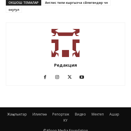
ОКШОШ ТЕМАЛАР
Англис тили кыргызча сүйлөгөндөр үчүн
окутул
Редакция
Жаңылыктар
Иликтөө
Репортаж
Видео
Мектеп
Ашар
KY
© Kloop Media Foundation