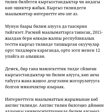
тилин билбеген кыргызстандыктар үчүн андагы
көп эшиктер жабык. Кыргыз тилиндеги
маалыматтар интернетте өтө эле аз.
Мунун баары билим алууга да таасирин
тийгизет. Расмий маалыматтарга таянсак, 2015-
жылдан бери өлкөдө жалпы республикалык
тестти кыргыз тилинде тапшырган окуучулар
орус тилдүүлөргө караганда, орто эсеп менен 12
упайга аз алышкан.
Демек, бир гана мамлекеттик тилде сүйлөгөн
кыргызстандыктар үчүн билим алууга, көп акча
табууга жана жашоо деңгээлин жогорулатууга
болгон мүмкүнчүлүктөр азыраак.
Интернеттеги маалыматтын жарымынан көбү
англис тилинде. Англис тилин билсеңиз дүйнөнүн
алдыңкы университеттеринде билим алсаңыз