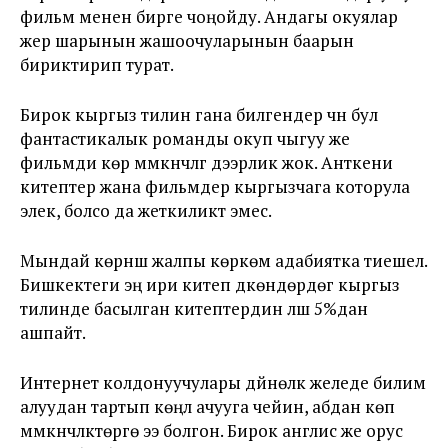
фильм менен бирге чоңойду. Андагы окуялар
жер шарынын жашоочуларынын баарын
бириктирип турат.
Бирок кыргыз тилин гана билгендер үчүн бул
фантастикалык романды окуп чыгуу же
фильмди көрүү мүмкүнчүлүгү дээрлик жок. Анткени
китептер жана фильмдер кыргызчага которула
элек, болсо да жеткиликтүү эмес.
Мындай көрүнүш жалпы көркөм адабиятка тиешелүү.
Бишкектеги эң ири китеп дүкөндөрдөгү кыргыз
тилинде басылган китептердин үлүшү 5%дан
ашпайт.
Интернет колдонуучулары дүйнөлүк желеде билим
алуудан тартып көңүл ачууга чейин, абдан көп
мүмкүнчүлүктөргө ээ болгон. Бирок англис же орус