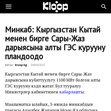
Минкаб: Кыргызстан Кытай
менен бирге Сары-Жаз
дарыясына алты ГЭС курууну
пландоодо
Автор:
kloop.kg
-
04/06/2023
Кыргызстан Кытай менен бирге Сары-Жаз
дарыясына кубаттуулугу 1100 МВт болгон алты
ГЭС курууну көздөп жатат. Бул тууралуу
Министрлер кабинетинен
кабарлашты
.
Маалыматка ылайык, 3-июнда минкабдын
төрагасы Акылбек Жапаров Ысык-Көл облусуна