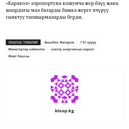
«Каракол» аэропортуна кошумча жер бөлүү жана
шаардагы мал базарды башка жерге көчүрүү
сыяктуу тапшырмаларды берди.
ОКШОШ ТЕМАЛАР
Акылбек Жапаров
ГЭС куруу
Министрлер кабинети
электр энергиясын керектөө
Өкмөт башчы
kloop.kg