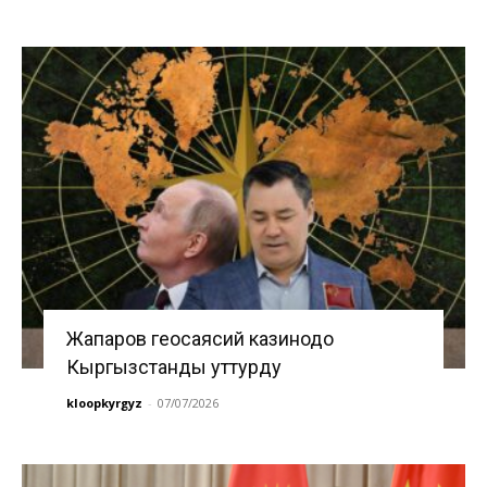
Жапаров геосаясий казинодо
Кыргызстанды уттурду
kloopkyrgyz
-
07/07/2026