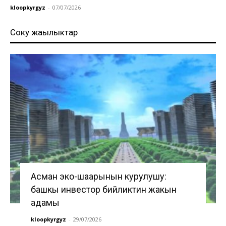
kloopkyrgyz
-
07/07/2026
Соңку жаңылыктар
Асман эко-шаарынын курулушу:
башкы инвестор бийликтин жакын
адамы
kloopkyrgyz
-
29/07/2026