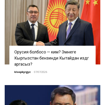
Орусия болбосо — ким? Эмнеге
Кыргызстан бензинди Кытайдан издөөгө
аргасыз?
kloopkyrgyz
-
07/07/2026