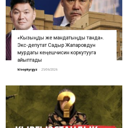
«Кызыңды же мандатыңды танда».
Экс-депутат Садыр Жапаровдун
мурдагы кеңешчисин коркутууга
айыптады
kloopkyrgyz
-
25/06/2026