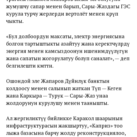
жумушчу сапар менен барып, Сары-Жаздагы ГЭС
курула турчу жерлерди вертолёт менен көрүп
чыкты.
«Бул долбоордун максаты, электр энергиясына
болгон тартыштыкты азайтуу жана керектөөчүлөрдү
энергия менен камсыздоонун ишенимдүүлүгүн
жана сапатын жогорулатуу болуп саналат», — деп
белгилешти өкмөттөн.
Ошондой эле Жапаров Дүйнөлүк банктын
колдоосу менен салынып жаткан Түп — Кеген
жана Каркыра — Турук — Сары-Жаз унаа
жолдорунун курулушу менен таанышты.
Ал жергиликтүү бийликке Каракол шаарынын
инфраструктурасын жакшыртуу, «Каприз» тоо
лыжа базасына барчу жолду реконструкциялоо,