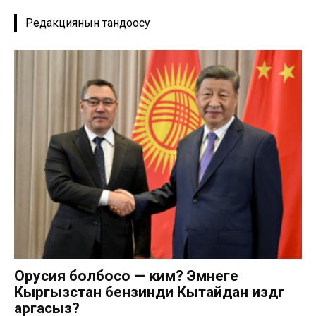
Редакциянын тандоосу
Орусия болбосо — ким? Эмнеге
Кыргызстан бензинди Кытайдан издөөгө
аргасыз?