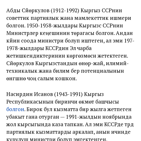
Абды Сүйөркулов (1912-1992) Кыргыз ССРнин
советтик партиялык жана мамлекеттик ишмери
болгон. 1950-1958-жылдары Кыргызс ССРнин
Министрлер кеңешинин төрагасы болгон. Андан
кйин соода министри болуп иштеген, ал эми 197-
1978-жылдары КССРдин Эл чарба
жетишкендиктеринин көргөзмөсүн жетектеген.
Сүйөркулов Кыргызстандын өнөр-жай, илимий-
техникалык жана билим берүү потенциалынын
өнүгүшүнө чоң салым кошкон.
Насирдин Исанов (1943-1991) Кыргыз
Республикасынын биринчи өкмөт башчысы
болгон
. Бирок бул кызматта бир жылга жетпеген
убакыт гана отурган — 1991-жылдын ноябрында
жол кырсыгында каза тапкан. Ал эми КССРде түрдүү
партиялык кызматтарды аркалап, анын ичинде
курулуш министри болуп эмгектенген.