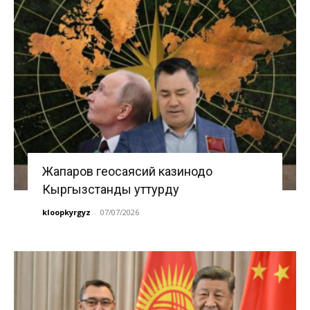
Жапаров геосаясий казинодо
Кыргызстанды уттурду
kloopkyrgyz
-
07/07/2026