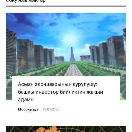
Асман эко-шаарынын курулушу:
башкы инвестор бийликтин жакын
адамы
kloopkyrgyz
-
29/07/2026