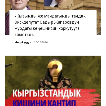
«Кызыңды же мандатыңды танда».
Экс-депутат Садыр Жапаровдун
мурдагы кеңешчисин коркутууга
айыптады
kloopkyrgyz
-
25/06/2026