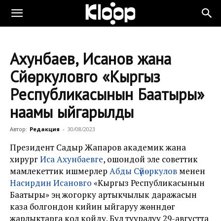
Ахунбаев, Исанов жана
Сүйөркуловго «Кыргыз
Республикасынын Баатыры»
наамы ыйгарылды
Автор:
Редакция
-
30/08/2023
Президент Садыр Жапаров
академик жана
хирург
Иса Ахунбаевге
, ошондой эле советтик
мамлекеттик ишмерлер
Абды Сүйөркулов
менен
Насирдин Исановго
«Кыргыз Республикасынын
Баатыры» эң жогорку артыкчылык даражасын
каза болгондон кийин ыйгаруу жөнүндөгү
жарлыктарга кол койду. Бул тууралуу 29-августта