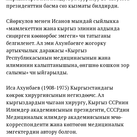
президенттин басма сөз кызматы билдирди.
Сүйөркулов менен Исанов мындай сыйлыкка
«
мамлекеттин жана кыргыз элинин алдында
сиңирген көөнөрбөс эмгеги
» үчүн татыганы
белгиленет. Ал эми Ахунбаевге жогорку
артыкчылык даражасы «
Кыргыз
Республикасынын медицинасынын жана
илиминин калыптанышына, өнүгүшүнө кошкон зор
салымы
» үчүн ыйгарылды.
Иса Ахунбаев (1908-1975)
Кыргызстандагы
көкүрөк хирургиясынын негиздөөчүсү. Ал
кыргыздардын чыгаан хирургу, Кыргыз ССРнин
Илимдер академиясынын президенти, СССРдин
Медициналык илимдер академиясынын мүчө-
корреспонденти жана көптөгөн медициналык
эмгектердин автору болгон.