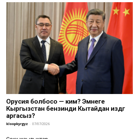
Орусия болбосо — ким? Эмнеге
Кыргызстан бензинди Кытайдан издөөгө
аргасыз?
kloopkyrgyz
-
07/07/2026
Соңку жаңылыктар