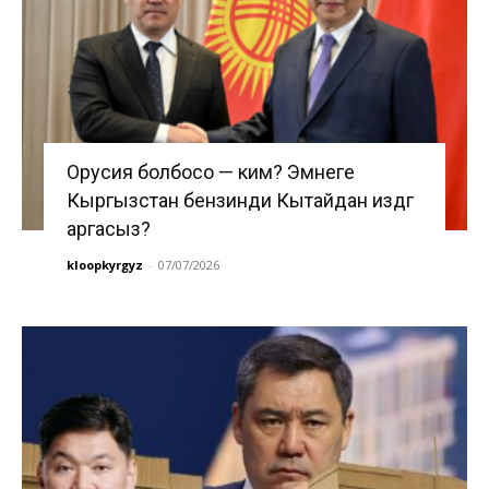
Орусия болбосо — ким? Эмнеге
Кыргызстан бензинди Кытайдан издөөгө
аргасыз?
kloopkyrgyz
-
07/07/2026