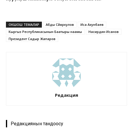
ОКШОШ ТЕМАЛАР
Абды Сүйөркулов
Иса Ахунбаев
Кыргыз Республикасынын Баатыры наамы
Насирдин Исанов
Президент Садыр Жапаров
Редакция
Редакциянын тандоосу