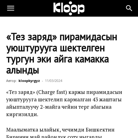
«Тез заряд» пирамидасын
уюштурууга шектелген
тургун эки айга камакка
алынды
Автор:
kloopkyrgyz
-
11/03/2024
«Тез заряд» (Charge fast) каржы пирамидасын
уюштурууга шектелип кармалган 43 жаштагы
айыпталуучу 2-майга чейин тергөө абагына
киргизилди.
Маалыматка ылайык, чечимди Бишкектин
Биринчи май райондук соту чыгарды.