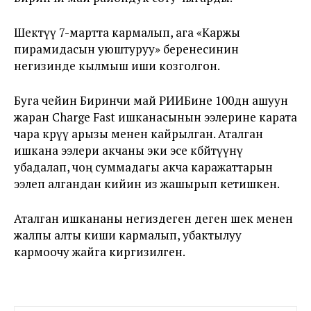
Шектүү 7-мартта кармалып, ага «Каржы
пирамидасын уюштуруу» беренесинин
негизинде кылмыш иши козголгон.
Буга чейин Биринчи май РИИБине 100дөн ашуун
жаран Charge Fast ишканасынын ээлерине карата
чара көрүү арызы менен кайрылган. Аталган
ишкана ээлери акчаны эки эсе көбөйтүүнү
убадалап, чоң суммадагы акча каражаттарын
ээлеп алгандан кийин из жашырып кетишкен.
Аталган ишкананы негиздеген деген шек менен
жалпы алты киши кармалып, убактылуу
кармоочу жайга киргизилген.