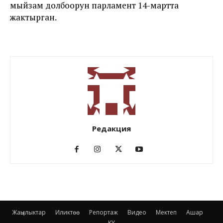
мыйзам долбоорун парламент 14-мартта
жактырган.
Редакция
Жаңылыктар
Иликтөө
Репортаж
Видео
Мектеп
Ашар
KY