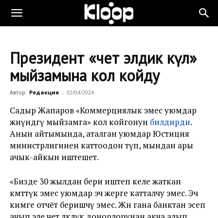
Президент «чет элдик өкүл»
мыйзамына кол койду
Автор:
Редакция
-
02/04/2024
Садыр Жапаров «Коммерциялык эмес уюмдар
жөнүндөгү мыйзамга» кол койгонун
билдирди
.
Анын айтымында, аталган уюмдар Юстиция
министрлигинен каттоодон өтүп, мындан ары
ачык-айкын иштешет.
«Бизде 30 жылдан бери иштеп келе жаткан
өкмөттүк эмес уюмдар эч жерге катталчу эмес. Эч
кимге отчёт беришчү эмес. Жөн гана банктан эсеп
ачып эле чет өлкөлүк донорлорунан акча алып,