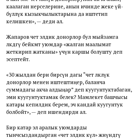
каалаган нерселерине, анын ичинде жеке үй-
бүлөлүк кызыкчылыктарына да иштетип
келишкен», — деди ал.
Жапаров чет элдик донорлор бул мыйзамга
өлкөдөгү бейөкмөт уюмдар «жалган маалымат
жеткирип жатканы» үчүн каршы болушту деп
эсептейт.
«30 жылдан бери бирөөсүн дагы “чет өлкөлүк
донорлор менен иштештиңер, баланча
суммадагы акча алдыңар” деп куугунтуктабаган,
эми куугунтуктамак белек? Мамлекет башчысы
катары кепилдик берем, эч кандай куугунтук
болбойт», — деп ишендирди ал.
Бир катар эл аралык уюмдарды
тынчсыздандырган «чет элдик өкүл» жөнүндөгү