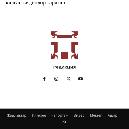
калган видеолор тараган.
Редакция
Жаңылыктар
Иликтөө
Репортаж
Видео
Мектеп
Ашар
KY