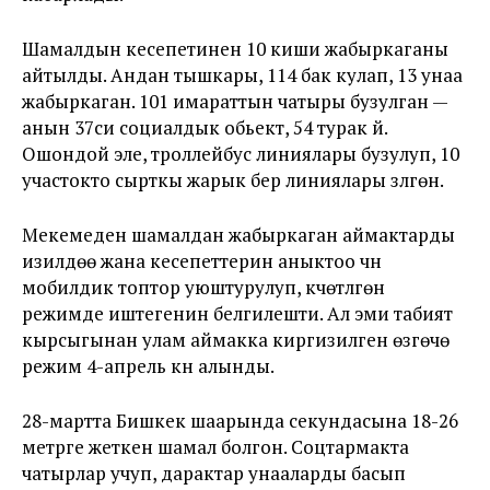
Шамалдын кесепетинен 10 киши жабыркаганы
айтылды. Андан тышкары, 114 бак кулап, 13 унаа
жабыркаган. 101 имараттын чатыры бузулган —
анын 37си социалдык обьект, 54ү турак үй.
Ошондой эле, троллейбус линиялары бузулуп, 10
участокто сырткы жарык берүү линиялары үзүлгөн.
Мекемеден шамалдан жабыркаган аймактарды
изилдөө жана кесепеттерин аныктоо үчүн
мобилдик топтор уюштурулуп, күчөтүлгөн
режимде иштегенин белгилешти. Ал эми табият
кырсыгынан улам аймакка киргизилген өзгөчө
режим 4-апрель күнү алынды.
28-мартта Бишкек шаарында секундасына 18-26
метрге жеткен шамал болгон. Соцтармакта
чатырлар учуп, дарактар унааларды басып