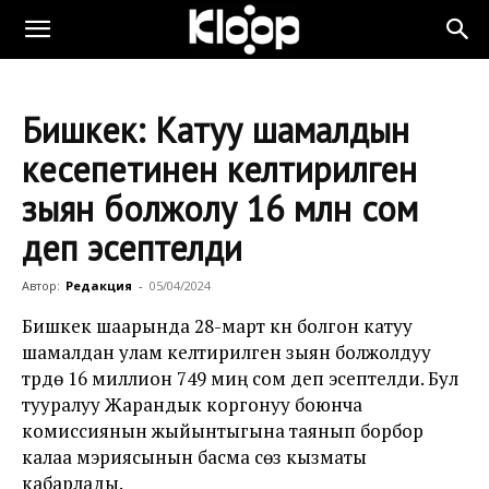
Бишкек: Катуу шамалдын
кесепетинен келтирилген
зыян болжолу 16 млн сом
деп эсептелди
Автор:
Редакция
-
05/04/2024
Бишкек шаарында 28-март күнү болгон катуу
шамалдан улам келтирилген зыян болжолдуу
түрдө 16 миллион 749 миң сом деп эсептелди. Бул
тууралуу Жарандык коргонуу боюнча
комиссиянын жыйынтыгына таянып борбор
калаа мэриясынын басма сөз кызматы
кабарлады.