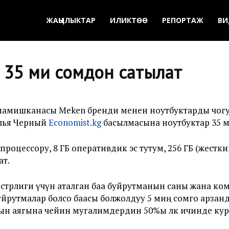
ЖАҢЫЛЫКТАР
ИЛИКТӨӨ
РЕПОРТАЖ
ВИ
35 миң сомдон сатылат
амишканасы Meken бренди менен ноутбуктарды чогул
Илья Черный
Economist.kg
басылмасына ноутбуктар 35 
 процессору, 8 ГБ оперативдик эс тутум, 256 ГБ (жест
ат.
стрлиги үчүн аталган баа буйрутманын саны жана к
и буйрутмалар болсо баасы болжолдуу 5 миң сомго ар
ын аягына чейин мугалимдердин 50%ы өлкө ичинде кур