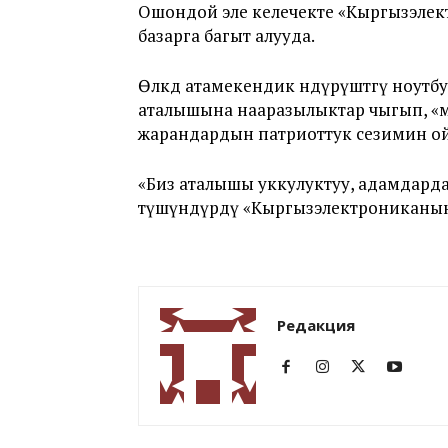
Ошондой эле келечекте «Кыргызэлек
базарга багыт алууда.
Өлкөдө атамекендик өндүрүштөгү ноут
аталышына нааразылыктар чыгып, «ме
жарандардын патриоттук сезимин ой
«Биз аталышы уккулуктуу, адамдард
түшүндүрдү «Кыргызэлектрониканы
Редакция