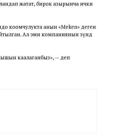
ландап жатат, бирок азырынча ички
ондо коомчулукта анын «Meken» деген
тылган. Ал эми компаниянын өзүндө
лышын каалаганбыз», — деп