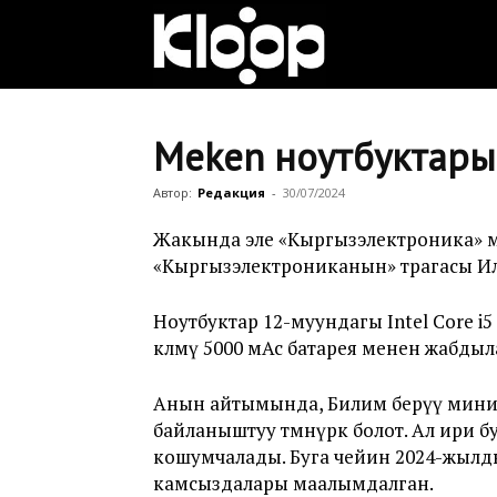
Клооп
кыргызча
Meken ноутбуктары 
Автор:
Редакция
-
30/07/2024
|
Жакында эле «Кыргызэлектроника» м
«Кыргызэлектрониканын» төрагасы 
Кыргызстан
Ноутбуктар 12-муундагы Intel Core i5
көлөмү 5000 мАс батарея менен жабдыл
жаңылыктары
Анын айтымында, Билим берүү мини
байланыштуу төмөнүрөөк болот. Ал ир
кошумчалады. Буга чейин 2024-жылд
камсыздалары маалымдалган.