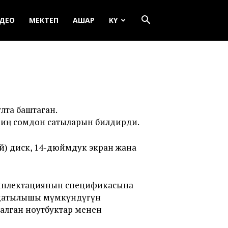
ДЕО
МЕКТЕП
АШАР
KY
та баштаган.
миң сомдон сатыларын билдирди.
кий) диск, 14-дюймдук экран жана
омплектациянын спецификасына
зандатылышы мүмкүндүгүн
алган ноутбуктар менен