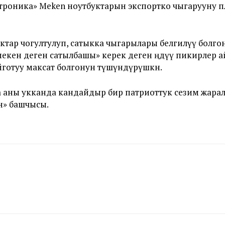
троника» Meken ноутбуктарын экспортко чыгарууну п
буктар чогултулуп, сатыкка чыгарылары белгилүү болг
кен деген сатылбашы» керек деген өңдүү пикирлер ай
готуу максат болгонун түшүндүрүшкөн.
а аны укканда кандайдыр бир патриоттук сезим жара
н» башчысы.