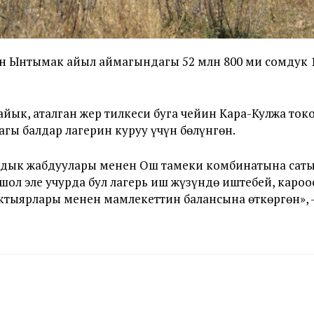
н Ынтымак айыл аймагындагы 52 млн 800 миң сомдук 1
ык, аталган жер тилкеси буга чейин Кара-Кулжа ток
ы балдар лагерин куруу үчүн бөлүнгөн.
ардык жабдуулары менен Ош тамеки комбинатына саты
шол эле учурда бул лагерь иш жүзүндө иштебей, кароо
ыктыярлары менен мамлекеттин балансына өткөргөн»,