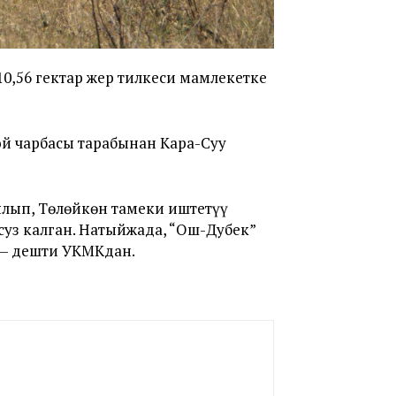
0,56 гектар жер тилкеси мамлекетке
ой чарбасы тарабынан Кара-Суу
лып, Төлөйкөн тамеки иштетүү
суз калган. Натыйжада, “Ош-Дубек”
 — дешти УКМКдан.