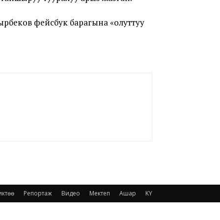
дырбеков фейсбук барагына «олуттуу
иктөө
Репортаж
Видео
Мектеп
Ашар
KY