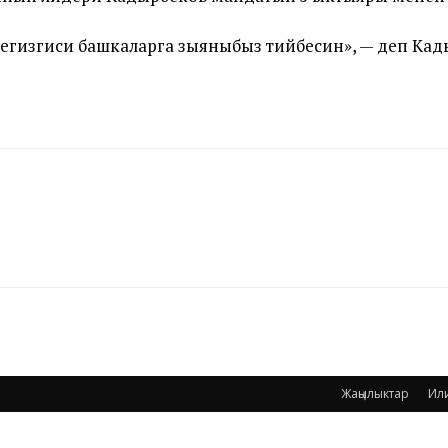
 негизгиси башкаларга зыяныбыз тийбесин», — деп Ка
Жаңылыктар
Ил