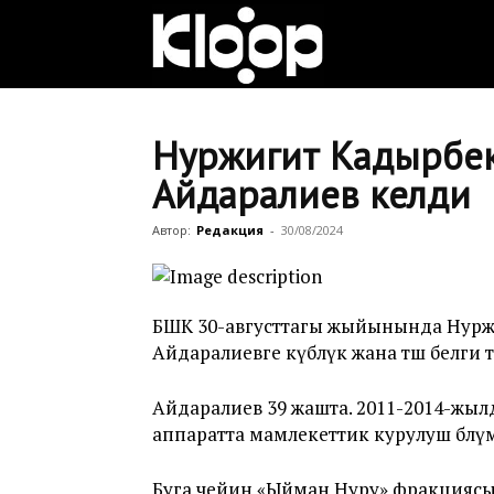
Клооп
кыргызча
Нуржигит Кадырбек
Айдаралиев келди
|
Автор:
Редакция
-
30/08/2024
Кыргызстан
БШК 30-августтагы жыйынында Нуржиг
Айдаралиевге күбөлүк жана төш белг
жаңылыктары
Айдаралиев 39 жашта. 2011-2014-жы
аппаратта мамлекеттик курулуш бөлү
Буга чейин «Ыйман Нуру» фракциясы