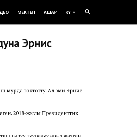
ДЕО
МЕКТЕП
АШАР
KY
дуна Эрнис
н мурда токтотту. Ал эми Эрнис
еген. 2018-жылы Президенттик
тапшыруу тууралуу арыз жазган.