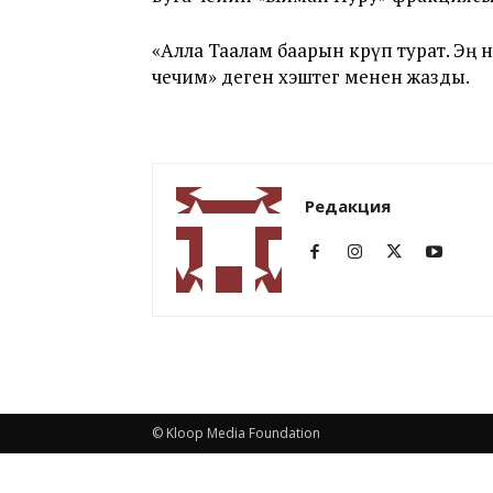
«Алла Таалам баарын көрүп турат. Эң
чечим» деген хэштег менен жазды.
Редакция
© Kloop Media Foundation