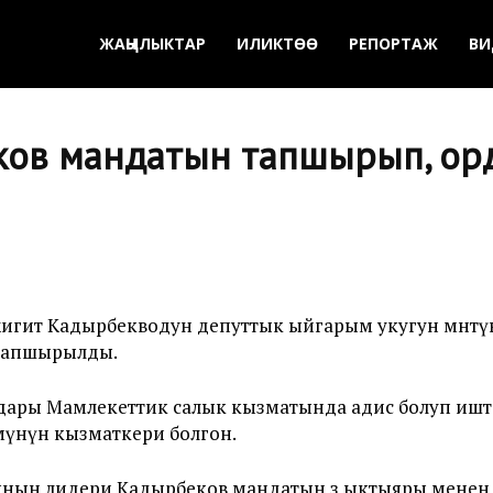
ЖАҢЫЛЫКТАР
ИЛИКТӨӨ
РЕПОРТАЖ
ВИ
ов мандатын тапшырып, ор
ит Кадырбекводун депуттык ыйгарым укугун мөөнөтүнө
и тапшырылды.
лдары Мамлекеттик салык кызматында адис болуп ишт
мүнүн кызматкери болгон.
нын лидери Кадырбеков мандатын өз ыктыяры менен 