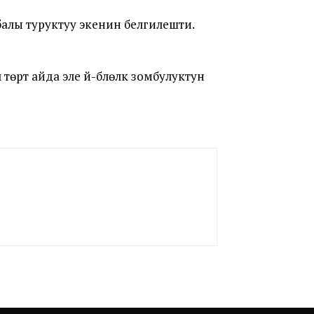
алы туруктуу экенин белгилешти.
өрт айда эле үй-бүлөлүк зомбулуктун