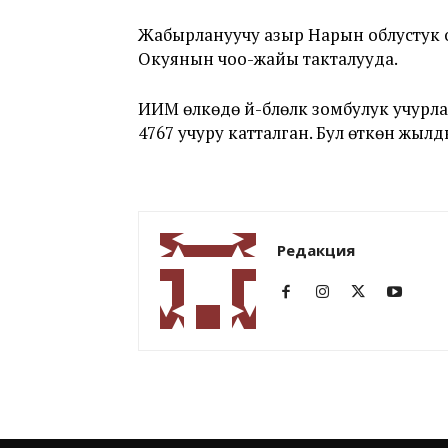
Жабырлануучу азыр Нарын облустук о
Окуянын чоо-жайы такталууда.
ИИМ өлкөдө үй-бүлөлүк зомбулук учурл
4767 учуру катталган. Бул өткөн жыл
Редакция