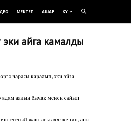
ДЕО
МЕКТЕП
АШАР
KY
 эки айга камалды
орго чарасы каралып, эки айга
р адам аялын бычак менен сайып
иштеген 41 жаштагы аял экенин, аны