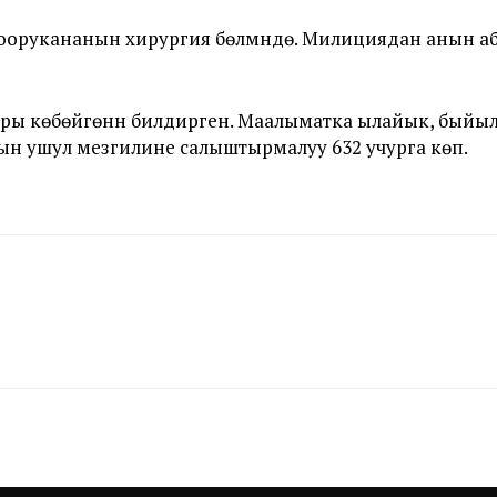
орукананын хирургия бөлүмүндө. Милициядан анын аб
ары көбөйгөнүн билдирген. Маалыматка ылайык, быйыл т
дын ушул мезгилине салыштырмалуу 632 учурга көп.