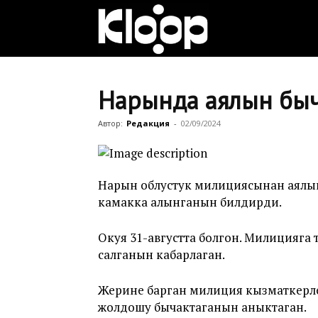
Клооп
кыргызча
Нарында аялын быча
Автор:
Редакция
-
02/09/2024
|
Нарын облустук милициясынан аялын 
Кыргызстан
камакка алынганын билдирди.
Окуя 31-августта болгон. Милицияг
салганын кабарлаган.
жаңылыктары
Жерине барган милиция кызматкерле
жолдошу бычактаганын аныктаган.