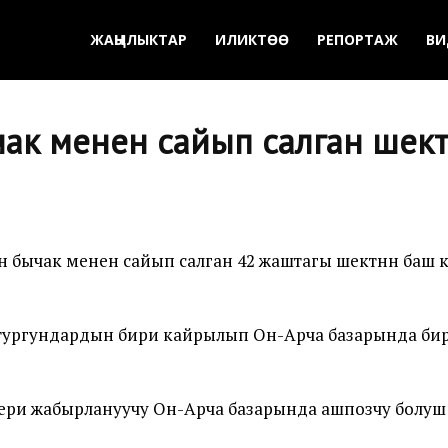
ЖАҢЫЛЫКТАР
ИЛИКТӨӨ
РЕПОРТАЖ
ВИ
к менен сайып салган шектүү
бычак менен сайып салган 42 жаштагы шектүүнүн баш к
а тургундардын бири кайрылып Он-Арча базарында би
ри жабырлануучу Он-Арча базарында ашпозчу болуш 