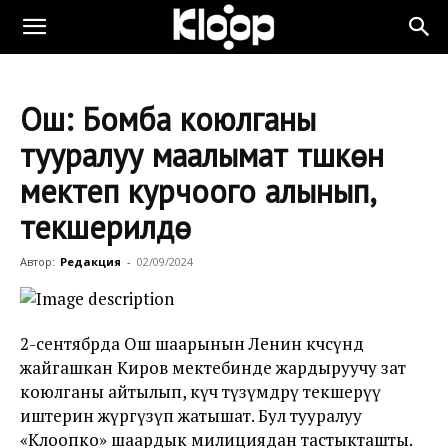
Ош: Бомба коюлганы
тууралуу маалымат түшкөн
мектеп курчоого алынып,
текшерилүүдө
Автор:
Редакция
-
02/09/2024
2-сентябрда Ош шаарынын Ленин көчөсүндө
жайгашкан Киров мектебинде жардыруучу зат
коюлганы айтылып, күч түзүмдөрү текшерүү
иштерин жүргүзүп жатышат. Бул тууралуу
«Клоопко» шаардык милициядан тастыкташты.