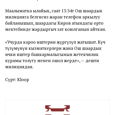
Маалыматка ылайык, саат 13:34тө Ош шаардык
милицияга белгисиз жаран телефон аркылуу
байланышып, шаардагы Киров атындагы орто
мектебинде жардыргыч зат коюлганын айткан.
«Учурда кароо иштерин жүргүзүп жатышат. Күч
түзүмүнүн кызматкерлери жана Ош шаардык
ички иштер башкармалыгынын жетекчилик
курамы толугу менен ошол жерде», — дешти
милициядан.
Сүрөт: Kloop